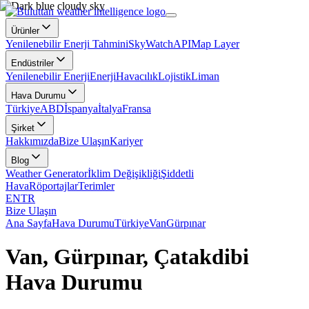
Ürünler
Yenilenebilir Enerji Tahmini
SkyWatch
API
Map Layer
Endüstriler
Yenilenebilir Enerji
Enerji
Havacılık
Lojistik
Liman
Hava Durumu
Türkiye
ABD
İspanya
İtalya
Fransa
Şirket
Hakkımızda
Bize Ulaşın
Kariyer
Blog
Weather Generator
İklim Değişikliği
Şiddetli
Hava
Röportajlar
Terimler
EN
TR
Bize Ulaşın
Ana Sayfa
Hava Durumu
Türkiye
Van
Gürpınar
Van, Gürpınar, Çatakdibi
Hava Durumu