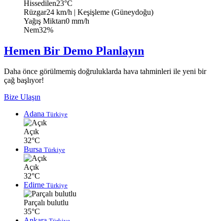
Hissedilen
23°C
Rüzgar
24 km/h
| Keşişleme (Güneydoğu)
Yağış Miktarı
0 mm/h
Nem
32%
Hemen Bir Demo Planlayın
Daha önce görülmemiş doğruluklarda hava tahminleri ile yeni bir
çağ başlıyor!
Bize Ulaşın
Adana
Türkiye
Açık
32°C
Bursa
Türkiye
Açık
32°C
Edirne
Türkiye
Parçalı bulutlu
35°C
Ankara
Türkiye