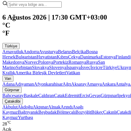
6 Ağustos 2026 | 17:30 GMT+03:00
°C
°F
Türkiye
Arnavutluk
Andorra
Avusturya
Belarus
Belçika
Bosna
Hersek
Bulgaristan
Hırvatistan
Kıbrıs
Çekya
Danimarka
Estonya
Finland
Makedonya
Norveç
Polonya
Portekiz
Romanya
Rusya
San
Marino
Sırbistan
Slovakya
Slovenya
İspanya
İsveç
İsviçre
Türkiye
Ukray
Krallık
Amerika Birleşik Devletleri
Vatikan
Van
Adana
Adıyaman
Afyonkarahisar
Ağrı
Aksaray
Amasya
Ankara
Antalya
Gürpınar
Bahçesaray
Başkale
Çaldıran
Çatak
Edremit
Erciş
Gevaş
Gürpınar
Ipekyo
Çatakdibi
Akbulut
Akdoğu
Akpınar
Alnıak
Arındı
Aşağı
Kaymaz
Bağrıyanık
Beşbudak
Bölmeçalı
Bozyiğit
Bükeç
Çakınlı
Çatakdi
Kaymaz
Yurtbaşı
°C
28
Açık