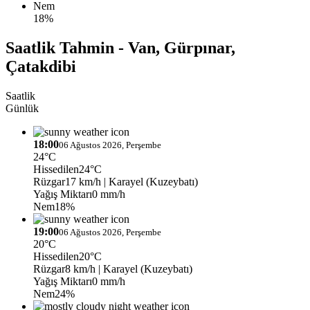
Nem
18%
Saatlik Tahmin - Van, Gürpınar,
Çatakdibi
Saatlik
Günlük
18:00
06 Ağustos 2026, Perşembe
24°C
Hissedilen
24°C
Rüzgar
17 km/h
| Karayel (Kuzeybatı)
Yağış Miktarı
0 mm/h
Nem
18%
19:00
06 Ağustos 2026, Perşembe
20°C
Hissedilen
20°C
Rüzgar
8 km/h
| Karayel (Kuzeybatı)
Yağış Miktarı
0 mm/h
Nem
24%