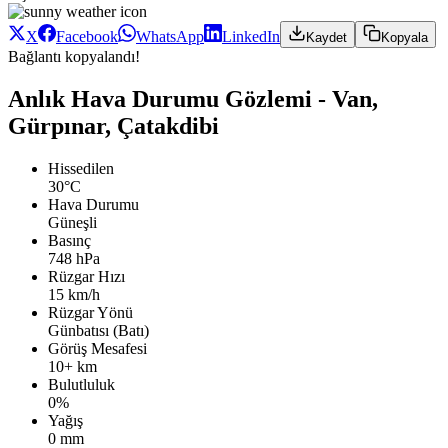
X
Facebook
WhatsApp
LinkedIn
Kaydet
Kopyala
Bağlantı kopyalandı!
Anlık Hava Durumu Gözlemi - Van,
Gürpınar, Çatakdibi
Hissedilen
30°C
Hava Durumu
Güneşli
Basınç
748 hPa
Rüzgar Hızı
15 km/h
Rüzgar Yönü
Günbatısı (Batı)
Görüş Mesafesi
10+ km
Bulutluluk
0%
Yağış
0 mm