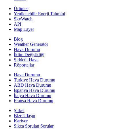
Ürünler
Yenilenebilir Enerji Tahmini
SkyWatch
API
Map Layer
Blog
Weather Generator
Hava Durumu
İklim Değişikliği
Şiddetli Hava
Röportajlar
Hava Durumu
Turkiye Hava Durumu
ABD Hava Durumu
İspanya Hava Durumu
İtalya Hava Durumu
Fransa Hava Durumu
Şirket
Bize Ulaşın
Kariyer
Sıkça Sorulan Sorular