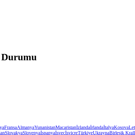
va Durumu
iya
Fransa
Almanya
Yunanistan
Macaristan
İzlanda
İrlanda
İtalya
Kosova
Le
tan
Slovakya
Slovenya
İspanya
İsveç
İsviçre
Türkiye
Ukrayna
Birleşik Krall