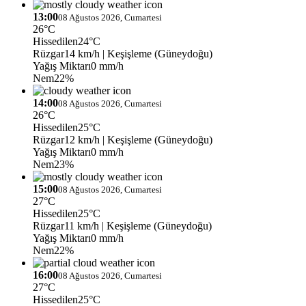
13:00
08 Ağustos 2026, Cumartesi
26°C
Hissedilen
24°C
Rüzgar
14 km/h
| Keşişleme (Güneydoğu)
Yağış Miktarı
0 mm/h
Nem
22%
14:00
08 Ağustos 2026, Cumartesi
26°C
Hissedilen
25°C
Rüzgar
12 km/h
| Keşişleme (Güneydoğu)
Yağış Miktarı
0 mm/h
Nem
23%
15:00
08 Ağustos 2026, Cumartesi
27°C
Hissedilen
25°C
Rüzgar
11 km/h
| Keşişleme (Güneydoğu)
Yağış Miktarı
0 mm/h
Nem
22%
16:00
08 Ağustos 2026, Cumartesi
27°C
Hissedilen
25°C