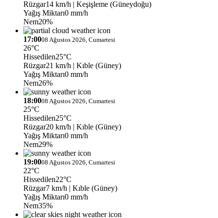
Rüzgar
14 km/h
| Keşişleme (Güneydoğu)
Yağış Miktarı
0 mm/h
Nem
20%
17:00
08 Ağustos 2026, Cumartesi
26°C
Hissedilen
25°C
Rüzgar
21 km/h
| Kıble (Güney)
Yağış Miktarı
0 mm/h
Nem
26%
18:00
08 Ağustos 2026, Cumartesi
25°C
Hissedilen
25°C
Rüzgar
20 km/h
| Kıble (Güney)
Yağış Miktarı
0 mm/h
Nem
29%
19:00
08 Ağustos 2026, Cumartesi
22°C
Hissedilen
22°C
Rüzgar
7 km/h
| Kıble (Güney)
Yağış Miktarı
0 mm/h
Nem
35%