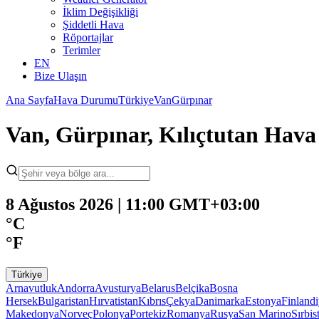
İklim Değişikliği
Şiddetli Hava
Röportajlar
Terimler
EN
Bize Ulaşın
Ana Sayfa
Hava Durumu
Türkiye
Van
Gürpınar
Van, Gürpınar, Kılıçtutan Ha
8 Ağustos 2026 | 11:00 GMT+03:00
°C
°F
Türkiye
Arnavutluk
Andorra
Avusturya
Belarus
Belçika
Bosna
Hersek
Bulgaristan
Hırvatistan
Kıbrıs
Çekya
Danimarka
Estonya
Finland
Makedonya
Norveç
Polonya
Portekiz
Romanya
Rusya
San Marino
Sırbis