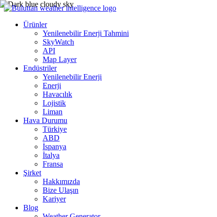
Ürünler
Yenilenebilir Enerji Tahmini
SkyWatch
API
Map Layer
Endüstriler
Yenilenebilir Enerji
Enerji
Havacılık
Lojistik
Liman
Hava Durumu
Türkiye
ABD
İspanya
İtalya
Fransa
Şirket
Hakkımızda
Bize Ulaşın
Kariyer
Blog
Weather Generator