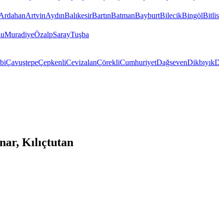
Ardahan
Artvin
Aydın
Balıkesir
Bartın
Batman
Bayburt
Bilecik
Bingöl
Bitlis
lu
Muradiye
Özalp
Saray
Tuşba
bi
Çavuştepe
Çepkenli
Cevizalan
Çörekli
Cumhuriyet
Dağseven
Dikbıyık
D
ar, Kılıçtutan