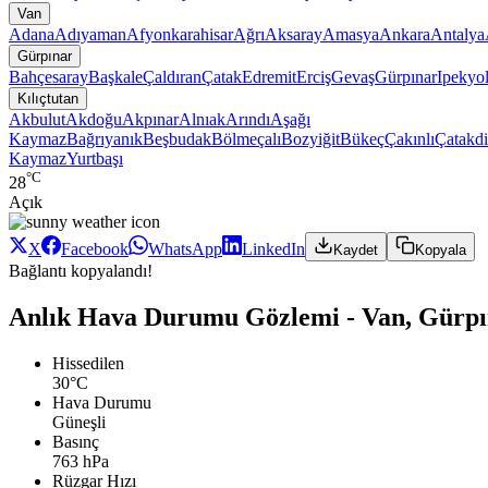
Van
Adana
Adıyaman
Afyonkarahisar
Ağrı
Aksaray
Amasya
Ankara
Antalya
Gürpınar
Bahçesaray
Başkale
Çaldıran
Çatak
Edremit
Erciş
Gevaş
Gürpınar
Ipekyo
Kılıçtutan
Akbulut
Akdoğu
Akpınar
Alnıak
Arındı
Aşağı
Kaymaz
Bağrıyanık
Beşbudak
Bölmeçalı
Bozyiğit
Bükeç
Çakınlı
Çatakdi
Kaymaz
Yurtbaşı
°C
28
Açık
X
Facebook
WhatsApp
LinkedIn
Kaydet
Kopyala
Bağlantı kopyalandı!
Anlık Hava Durumu Gözlemi - Van, Gürpın
Hissedilen
30°C
Hava Durumu
Güneşli
Basınç
763 hPa
Rüzgar Hızı