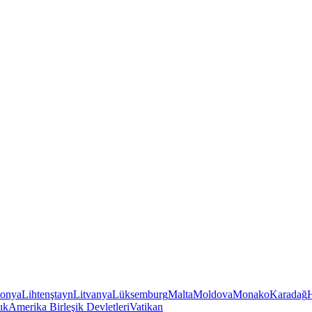
tonya
Lihtenştayn
Litvanya
Lüksemburg
Malta
Moldova
Monako
Karadağ
ık
Amerika Birleşik Devletleri
Vatikan