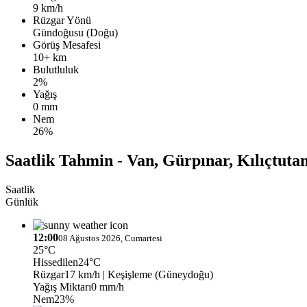
9 km/h
Rüzgar Yönü
Gündoğusu (Doğu)
Görüş Mesafesi
10+ km
Bulutluluk
2%
Yağış
0 mm
Nem
26%
Saatlik Tahmin - Van, Gürpınar, Kılıçtuta
Saatlik
Günlük
12:00
08 Ağustos 2026, Cumartesi
25°C
Hissedilen
24°C
Rüzgar
17 km/h
| Keşişleme (Güneydoğu)
Yağış Miktarı
0 mm/h
Nem
23%