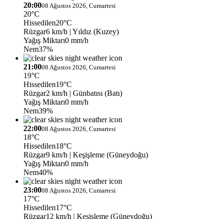
20:00
08 Ağustos 2026, Cumartesi
20°C
Hissedilen
20°C
Rüzgar
6 km/h
| Yıldız (Kuzey)
Yağış Miktarı
0 mm/h
Nem
37%
21:00
08 Ağustos 2026, Cumartesi
19°C
Hissedilen
19°C
Rüzgar
2 km/h
| Günbatısı (Batı)
Yağış Miktarı
0 mm/h
Nem
39%
22:00
08 Ağustos 2026, Cumartesi
18°C
Hissedilen
18°C
Rüzgar
9 km/h
| Keşişleme (Güneydoğu)
Yağış Miktarı
0 mm/h
Nem
40%
23:00
08 Ağustos 2026, Cumartesi
17°C
Hissedilen
17°C
Rüzgar
12 km/h
| Keşişleme (Güneydoğu)