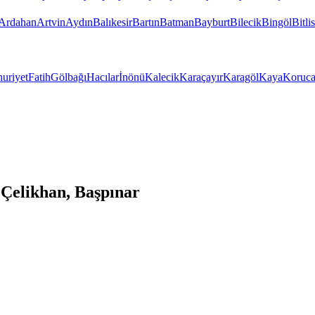
Ardahan
Artvin
Aydın
Balıkesir
Bartın
Batman
Bayburt
Bilecik
Bingöl
Bitlis
uriyet
Fatih
Gölbağı
Hacılar
İnönü
Kalecik
Karaçayır
Karagöl
Kaya
Koruc
Çelikhan, Başpınar