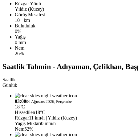
Rüzgar Yönü
Yıldız (Kuzey)
Görüş Mesafesi
10+ km
Bulutluluk
0%
Yağış
0 mm
Nem
26%
Saatlik Tahmin - Adıyaman, Çelikhan, Baş
Saatlik
Günlük
03:00
06 Ağustos 2026, Perşembe
18°C
Hissedilen
18°C
Rüzgar
11 km/h
| Yıldız (Kuzey)
Yağış Miktarı
0 mm/h
Nem
52%