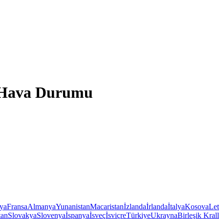
r Hava Durumu
iya
Fransa
Almanya
Yunanistan
Macaristan
İzlanda
İrlanda
İtalya
Kosova
Le
tan
Slovakya
Slovenya
İspanya
İsveç
İsviçre
Türkiye
Ukrayna
Birleşik Krall