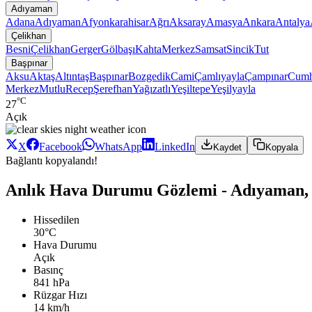
Adıyaman
Adana
Adıyaman
Afyonkarahisar
Ağrı
Aksaray
Amasya
Ankara
Antalya
Çelikhan
Besni
Çelikhan
Gerger
Gölbaşı
Kahta
Merkez
Samsat
Sincik
Tut
Başpınar
Aksu
Aktaş
Altıntaş
Başpınar
Bozgedik
Cami
Çamlıyayla
Çampınar
Cumh
Merkez
Mutlu
Recep
Şerefhan
Yağızatlı
Yeşiltepe
Yeşilyayla
°C
27
Açık
X
Facebook
WhatsApp
LinkedIn
Kaydet
Kopyala
Bağlantı kopyalandı!
Anlık Hava Durumu Gözlemi - Adıyaman, 
Hissedilen
30°C
Hava Durumu
Açık
Basınç
841 hPa
Rüzgar Hızı
14 km/h