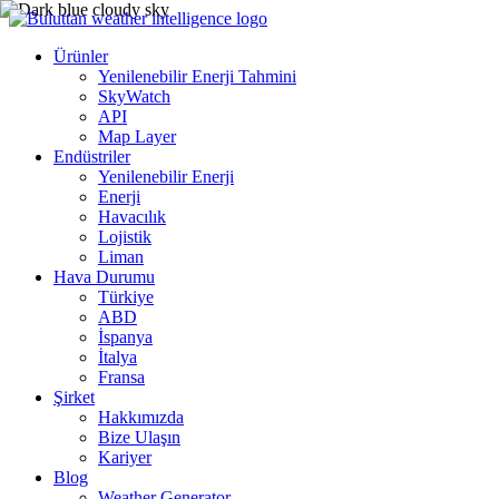
Ürünler
Yenilenebilir Enerji Tahmini
SkyWatch
API
Map Layer
Endüstriler
Yenilenebilir Enerji
Enerji
Havacılık
Lojistik
Liman
Hava Durumu
Türkiye
ABD
İspanya
İtalya
Fransa
Şirket
Hakkımızda
Bize Ulaşın
Kariyer
Blog
Weather Generator