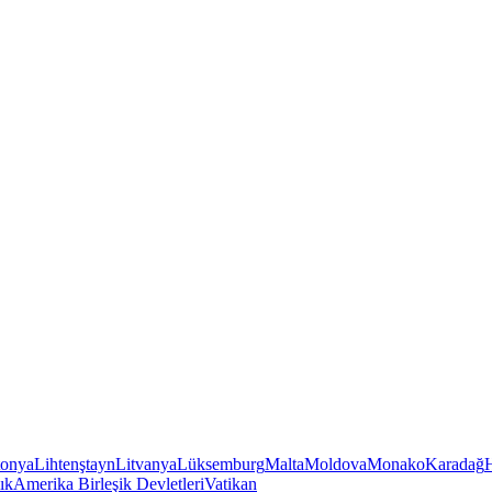
tonya
Lihtenştayn
Litvanya
Lüksemburg
Malta
Moldova
Monako
Karadağ
ık
Amerika Birleşik Devletleri
Vatikan