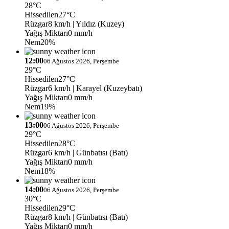
28°C
Hissedilen
27°C
Rüzgar
8 km/h
| Yıldız (Kuzey)
Yağış Miktarı
0 mm/h
Nem
20%
12:00
06 Ağustos 2026, Perşembe
29°C
Hissedilen
27°C
Rüzgar
6 km/h
| Karayel (Kuzeybatı)
Yağış Miktarı
0 mm/h
Nem
19%
13:00
06 Ağustos 2026, Perşembe
29°C
Hissedilen
28°C
Rüzgar
6 km/h
| Günbatısı (Batı)
Yağış Miktarı
0 mm/h
Nem
18%
14:00
06 Ağustos 2026, Perşembe
30°C
Hissedilen
29°C
Rüzgar
8 km/h
| Günbatısı (Batı)
Yağış Miktarı
0 mm/h