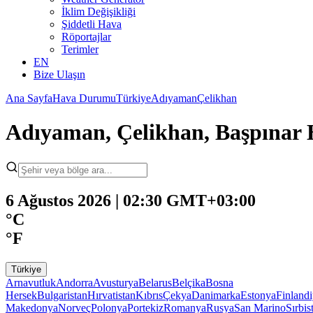
İklim Değişikliği
Şiddetli Hava
Röportajlar
Terimler
EN
Bize Ulaşın
Ana Sayfa
Hava Durumu
Türkiye
Adıyaman
Çelikhan
Adıyaman, Çelikhan, Başpına
6 Ağustos 2026 | 02:30 GMT+03:00
°C
°F
Türkiye
Arnavutluk
Andorra
Avusturya
Belarus
Belçika
Bosna
Hersek
Bulgaristan
Hırvatistan
Kıbrıs
Çekya
Danimarka
Estonya
Finland
Makedonya
Norveç
Polonya
Portekiz
Romanya
Rusya
San Marino
Sırbis