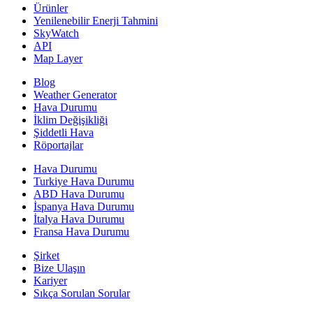
Ürünler
Yenilenebilir Enerji Tahmini
SkyWatch
API
Map Layer
Blog
Weather Generator
Hava Durumu
İklim Değişikliği
Şiddetli Hava
Röportajlar
Hava Durumu
Turkiye Hava Durumu
ABD Hava Durumu
İspanya Hava Durumu
İtalya Hava Durumu
Fransa Hava Durumu
Şirket
Bize Ulaşın
Kariyer
Sıkça Sorulan Sorular