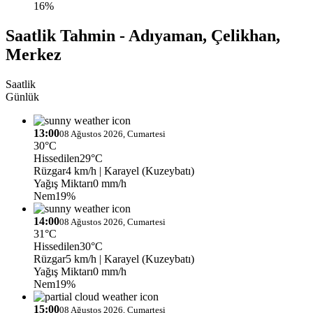
16%
Saatlik Tahmin - Adıyaman, Çelikhan,
Merkez
Saatlik
Günlük
13:00
08 Ağustos 2026, Cumartesi
30°C
Hissedilen
29°C
Rüzgar
4 km/h
| Karayel (Kuzeybatı)
Yağış Miktarı
0 mm/h
Nem
19%
14:00
08 Ağustos 2026, Cumartesi
31°C
Hissedilen
30°C
Rüzgar
5 km/h
| Karayel (Kuzeybatı)
Yağış Miktarı
0 mm/h
Nem
19%
15:00
08 Ağustos 2026, Cumartesi