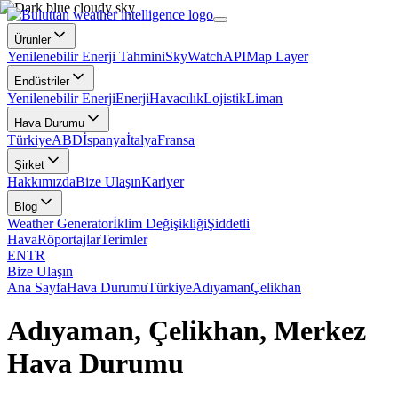
Ürünler
Yenilenebilir Enerji Tahmini
SkyWatch
API
Map Layer
Endüstriler
Yenilenebilir Enerji
Enerji
Havacılık
Lojistik
Liman
Hava Durumu
Türkiye
ABD
İspanya
İtalya
Fransa
Şirket
Hakkımızda
Bize Ulaşın
Kariyer
Blog
Weather Generator
İklim Değişikliği
Şiddetli
Hava
Röportajlar
Terimler
EN
TR
Bize Ulaşın
Ana Sayfa
Hava Durumu
Türkiye
Adıyaman
Çelikhan
Adıyaman, Çelikhan, Merkez
Hava Durumu