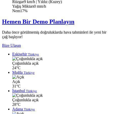
Rüzgar
9 km/h
| Yıldız (Kuzey)
Yağış Miktarı
0 mm/h
Nem
17%
Hemen Bir Demo Planlayın
Daha önce görülmemiş doğruluklarda hava tahminleri ile yeni bir
çağ başlıyor!
Bize Ulaşın
Eskişehir
Türkiye
Çoğunlukla açık
24°C
Muğla
Türkiye
Açık
31°C
İstanbul
Türkiye
Çoğunlukla açık
28°C
Adana
Türkiye