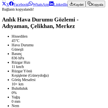
X
Facebook
WhatsApp
LinkedIn
Kaydet
Kopyala
Bağlantı kopyalandı!
Anlık Hava Durumu Gözlemi -
Adıyaman, Çelikhan, Merkez
Hissedilen
45°C
Hava Durumu
Güneşli
Basınç
836 hPa
Rüzgar Hızı
11 km/h
Rüzgar Yönü
Keşişleme (Güneydoğu)
Görüş Mesafesi
10+ km
Bulutluluk
0%
Yağış
0 mm
Nem