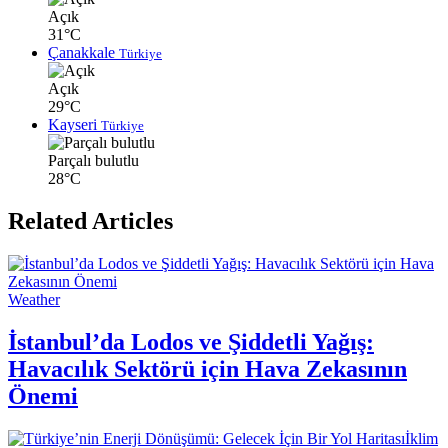
Açık
31°C
Çanakkale
Türkiye
Açık
29°C
Kayseri
Türkiye
Parçalı bulutlu
28°C
Related Articles
Weather
İstanbul’da Lodos ve Şiddetli Yağış:
Havacılık Sektörü için Hava Zekasının
Önemi
İklim