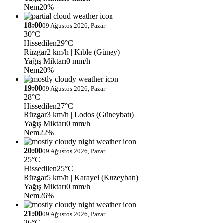
Nem
20%
18:00
09 Ağustos 2026, Pazar
30°C
Hissedilen
29°C
Rüzgar
2 km/h
| Kıble (Güney)
Yağış Miktarı
0 mm/h
Nem
20%
19:00
09 Ağustos 2026, Pazar
28°C
Hissedilen
27°C
Rüzgar
3 km/h
| Lodos (Güneybatı)
Yağış Miktarı
0 mm/h
Nem
22%
20:00
09 Ağustos 2026, Pazar
25°C
Hissedilen
25°C
Rüzgar
5 km/h
| Karayel (Kuzeybatı)
Yağış Miktarı
0 mm/h
Nem
26%
21:00
09 Ağustos 2026, Pazar
26°C