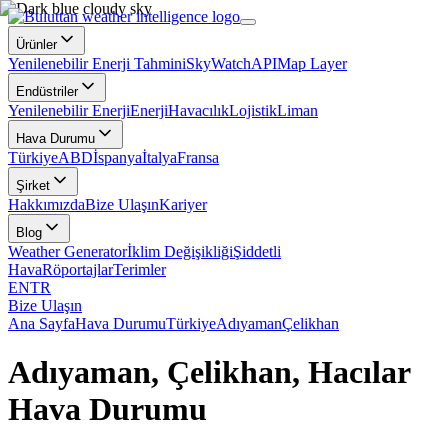
Ürünler
Yenilenebilir Enerji Tahmini
SkyWatch
API
Map Layer
Endüstriler
Yenilenebilir Enerji
Enerji
Havacılık
Lojistik
Liman
Hava Durumu
Türkiye
ABD
İspanya
İtalya
Fransa
Şirket
Hakkımızda
Bize Ulaşın
Kariyer
Blog
Weather Generator
İklim Değişikliği
Şiddetli
Hava
Röportajlar
Terimler
EN
TR
Bize Ulaşın
Ana Sayfa
Hava Durumu
Türkiye
Adıyaman
Çelikhan
Adıyaman, Çelikhan, Hacılar
Hava Durumu