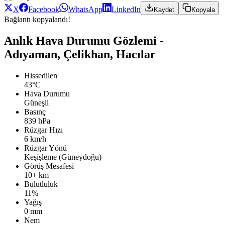
X
Facebook
WhatsApp
LinkedIn
Kaydet
Kopyala
Bağlantı kopyalandı!
Anlık Hava Durumu Gözlemi -
Adıyaman, Çelikhan, Hacılar
Hissedilen
43°C
Hava Durumu
Güneşli
Basınç
839 hPa
Rüzgar Hızı
6 km/h
Rüzgar Yönü
Keşişleme (Güneydoğu)
Görüş Mesafesi
10+ km
Bulutluluk
11%
Yağış
0 mm
Nem