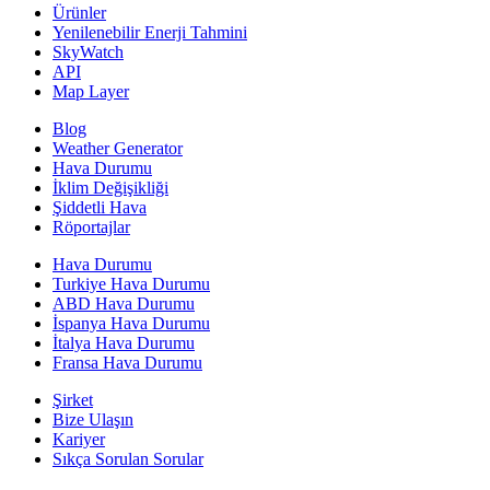
Ürünler
Yenilenebilir Enerji Tahmini
SkyWatch
API
Map Layer
Blog
Weather Generator
Hava Durumu
İklim Değişikliği
Şiddetli Hava
Röportajlar
Hava Durumu
Turkiye Hava Durumu
ABD Hava Durumu
İspanya Hava Durumu
İtalya Hava Durumu
Fransa Hava Durumu
Şirket
Bize Ulaşın
Kariyer
Sıkça Sorulan Sorular