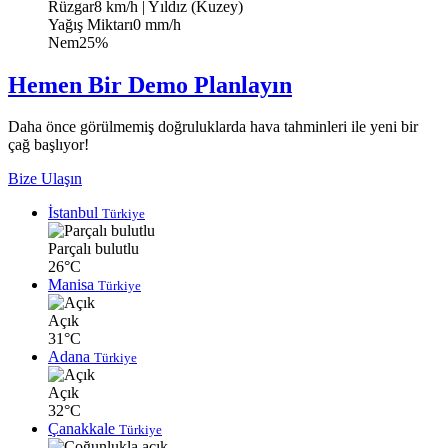
Rüzgar
8 km/h
| Yıldız (Kuzey)
Yağış Miktarı
0 mm/h
Nem
25%
Hemen Bir Demo Planlayın
Daha önce görülmemiş doğruluklarda hava tahminleri ile yeni bir
çağ başlıyor!
Bize Ulaşın
İstanbul
Türkiye
Parçalı bulutlu
26°C
Manisa
Türkiye
Açık
31°C
Adana
Türkiye
Açık
32°C
Çanakkale
Türkiye