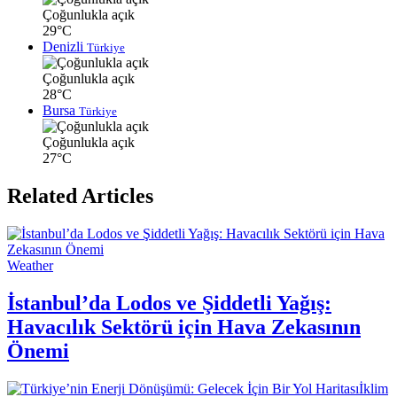
Çoğunlukla açık
29°C
Denizli
Türkiye
Çoğunlukla açık
28°C
Bursa
Türkiye
Çoğunlukla açık
27°C
Related Articles
Weather
İstanbul’da Lodos ve Şiddetli Yağış:
Havacılık Sektörü için Hava Zekasının
Önemi
İklim