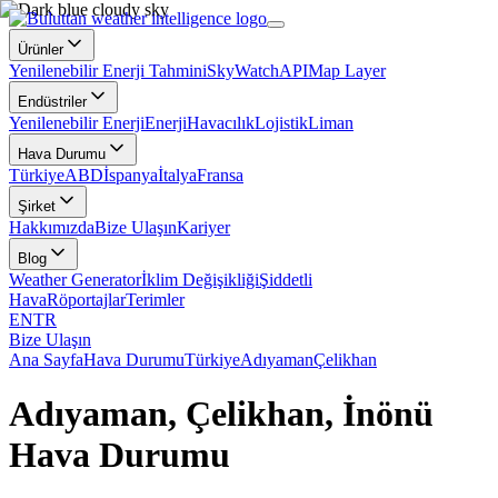
Ürünler
Yenilenebilir Enerji Tahmini
SkyWatch
API
Map Layer
Endüstriler
Yenilenebilir Enerji
Enerji
Havacılık
Lojistik
Liman
Hava Durumu
Türkiye
ABD
İspanya
İtalya
Fransa
Şirket
Hakkımızda
Bize Ulaşın
Kariyer
Blog
Weather Generator
İklim Değişikliği
Şiddetli
Hava
Röportajlar
Terimler
EN
TR
Bize Ulaşın
Ana Sayfa
Hava Durumu
Türkiye
Adıyaman
Çelikhan
Adıyaman, Çelikhan, İnönü
Hava Durumu