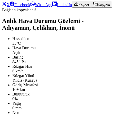
X
Facebook
WhatsApp
LinkedIn
Kaydet
Kopyala
Bağlantı kopyalandı!
Anlık Hava Durumu Gözlemi -
Adıyaman, Çelikhan, İnönü
Hissedilen
33°C
Hava Durumu
Açık
Basınç
845 hPa
Rüzgar Hızı
6 km/h
Rüzgar Yönü
Yıldız (Kuzey)
Görüş Mesafesi
10+ km
Bulutluluk
0%
Yağış
0 mm
Nem