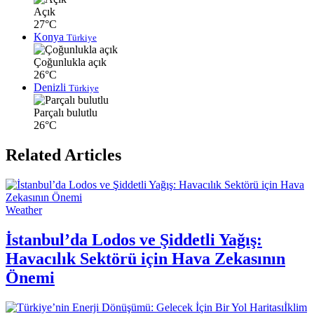
Açık
27°C
Konya
Türkiye
Çoğunlukla açık
26°C
Denizli
Türkiye
Parçalı bulutlu
26°C
Related Articles
Weather
İstanbul’da Lodos ve Şiddetli Yağış:
Havacılık Sektörü için Hava Zekasının
Önemi
İklim