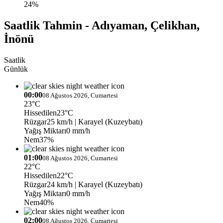
24%
Saatlik Tahmin - Adıyaman, Çelikhan,
İnönü
Saatlik
Günlük
00:00
08 Ağustos 2026, Cumartesi
23°C
Hissedilen
23°C
Rüzgar
25 km/h
| Karayel (Kuzeybatı)
Yağış Miktarı
0 mm/h
Nem
37%
01:00
08 Ağustos 2026, Cumartesi
22°C
Hissedilen
22°C
Rüzgar
24 km/h
| Karayel (Kuzeybatı)
Yağış Miktarı
0 mm/h
Nem
40%
02:00
08 Ağustos 2026, Cumartesi