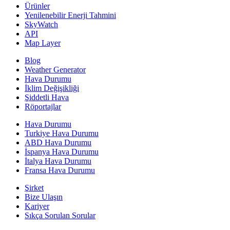
Ürünler
Yenilenebilir Enerji Tahmini
SkyWatch
API
Map Layer
Blog
Weather Generator
Hava Durumu
İklim Değişikliği
Şiddetli Hava
Röportajlar
Hava Durumu
Turkiye Hava Durumu
ABD Hava Durumu
İspanya Hava Durumu
İtalya Hava Durumu
Fransa Hava Durumu
Şirket
Bize Ulaşın
Kariyer
Sıkça Sorulan Sorular