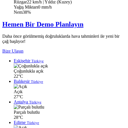
Rüzgar
22 km/h
| Yıldız (Kuzey)
Yağış Miktarı
0 mm/h
Nem
38%
Hemen Bir Demo Planlayın
Daha önce görülmemiş doğruluklarda hava tahminleri ile yeni bir
çağ başlıyor!
Bize Ulaşın
Eskişehir
Türkiye
Çoğunlukla açık
22°C
Balıkesir
Türkiye
Açık
27°C
Antalya
Türkiye
Parçalı bulutlu
28°C
Edirne
Türkiye