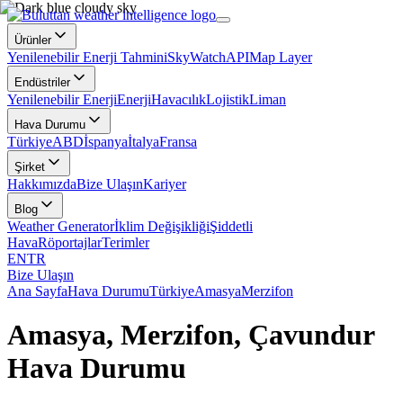
Ürünler
Yenilenebilir Enerji Tahmini
SkyWatch
API
Map Layer
Endüstriler
Yenilenebilir Enerji
Enerji
Havacılık
Lojistik
Liman
Hava Durumu
Türkiye
ABD
İspanya
İtalya
Fransa
Şirket
Hakkımızda
Bize Ulaşın
Kariyer
Blog
Weather Generator
İklim Değişikliği
Şiddetli
Hava
Röportajlar
Terimler
EN
TR
Bize Ulaşın
Ana Sayfa
Hava Durumu
Türkiye
Amasya
Merzifon
Amasya, Merzifon, Çavundur
Hava Durumu