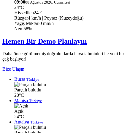
09:00
08 Ağustos 2026, Cumartesi
24°C
Hissedilen
24°C
Rüzgar
4 km/h
| Poyraz (Kuzeydoğu)
Yağış Miktarı
0 mm/h
Nem
58%
Hemen Bir Demo Planlayın
Daha önce görülmemiş doğruluklarda hava tahminleri ile yeni bir
çağ başlıyor!
Bize Ulaşın
Bursa
Türkiye
Parçalı bulutlu
20°C
Manisa
Türkiye
Açık
24°C
Antalya
Türkiye
Parçalı bulutlu