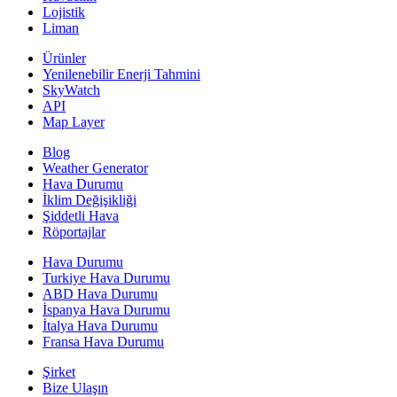
Lojistik
Liman
Ürünler
Yenilenebilir Enerji Tahmini
SkyWatch
API
Map Layer
Blog
Weather Generator
Hava Durumu
İklim Değişikliği
Şiddetli Hava
Röportajlar
Hava Durumu
Turkiye Hava Durumu
ABD Hava Durumu
İspanya Hava Durumu
İtalya Hava Durumu
Fransa Hava Durumu
Şirket
Bize Ulaşın