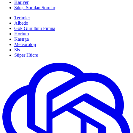
Kariyer
Sıkça Sorulan Sorular
Terimler
Albedo
Gök Gürültülü Fırtına
Hortum
Kasırga
Meteoroloji
Sis
Süper Hücre