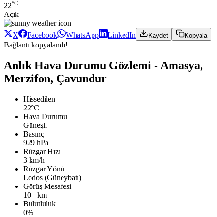
°C
22
Açık
X
Facebook
WhatsApp
LinkedIn
Kaydet
Kopyala
Bağlantı kopyalandı!
Anlık Hava Durumu Gözlemi - Amasya,
Merzifon, Çavundur
Hissedilen
22°C
Hava Durumu
Güneşli
Basınç
929 hPa
Rüzgar Hızı
3 km/h
Rüzgar Yönü
Lodos (Güneybatı)
Görüş Mesafesi
10+ km
Bulutluluk
0%