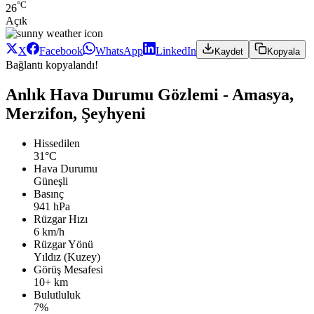
°C
26
Açık
X
Facebook
WhatsApp
LinkedIn
Kaydet
Kopyala
Bağlantı kopyalandı!
Anlık Hava Durumu Gözlemi - Amasya,
Merzifon, Şeyhyeni
Hissedilen
31°C
Hava Durumu
Güneşli
Basınç
941 hPa
Rüzgar Hızı
6 km/h
Rüzgar Yönü
Yıldız (Kuzey)
Görüş Mesafesi
10+ km
Bulutluluk
7%