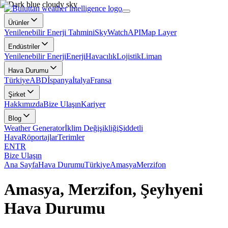
Ürünler
Yenilenebilir Enerji Tahmini
SkyWatch
API
Map Layer
Endüstriler
Yenilenebilir Enerji
Enerji
Havacılık
Lojistik
Liman
Hava Durumu
Türkiye
ABD
İspanya
İtalya
Fransa
Şirket
Hakkımızda
Bize Ulaşın
Kariyer
Blog
Weather Generator
İklim Değişikliği
Şiddetli
Hava
Röportajlar
Terimler
EN
TR
Bize Ulaşın
Ana Sayfa
Hava Durumu
Türkiye
Amasya
Merzifon
Amasya, Merzifon, Şeyhyeni
Hava Durumu