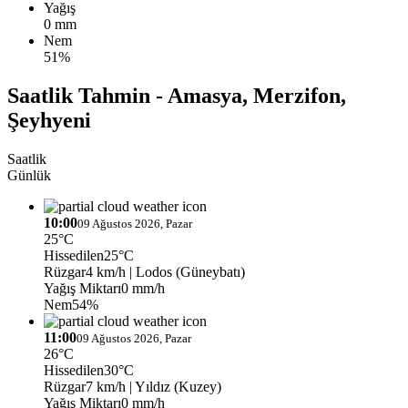
Yağış
0 mm
Nem
51%
Saatlik Tahmin - Amasya, Merzifon,
Şeyhyeni
Saatlik
Günlük
10:00
09 Ağustos 2026, Pazar
25°C
Hissedilen
25°C
Rüzgar
4 km/h
| Lodos (Güneybatı)
Yağış Miktarı
0 mm/h
Nem
54%
11:00
09 Ağustos 2026, Pazar
26°C
Hissedilen
30°C
Rüzgar
7 km/h
| Yıldız (Kuzey)
Yağış Miktarı
0 mm/h