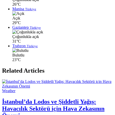
26°C
Manisa
Türkiye
Açık
29°C
Gaziantep
Türkiye
Çoğunlukla açık
31°C
Trabzon
Türkiye
Bulutlu
23°C
Related Articles
Weather
İstanbul’da Lodos ve Şiddetli Yağış:
Havacılık Sektörü için Hava Zekasının