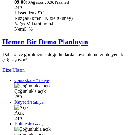
09:00
10 Ağustos 2026, Pazartesi
23°C
Hissedilen
23°C
Rüzgar
6 km/h
| Kıble (Güney)
Yağış Miktarı
0 mm/h
Nem
64%
Hemen Bir Demo Planlayın
Daha önce görülmemiş doğruluklarda hava tahminleri ile yeni bir
çağ başlıyor!
Bize Ulaşın
Çanakkale
Türkiye
Çoğunlukla açık
28°C
Kayseri
Türkiye
Açık
24°C
Balıkesir
Türkiye
Çoğunlukla açık