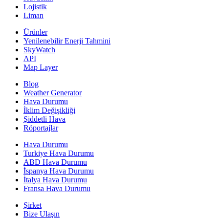
Lojistik
Liman
Ürünler
Yenilenebilir Enerji Tahmini
SkyWatch
API
Map Layer
Blog
Weather Generator
Hava Durumu
İklim Değişikliği
Şiddetli Hava
Röportajlar
Hava Durumu
Turkiye Hava Durumu
ABD Hava Durumu
İspanya Hava Durumu
İtalya Hava Durumu
Fransa Hava Durumu
Şirket
Bize Ulaşın