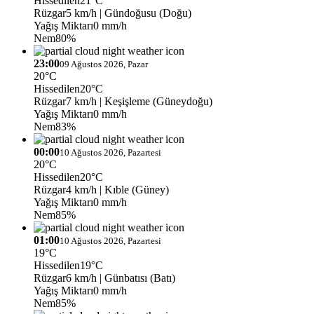
Hissedilen
21°C
Rüzgar
5 km/h
| Gündoğusu (Doğu)
Yağış Miktarı
0 mm/h
Nem
80%
23:00
09 Ağustos 2026, Pazar
20°C
Hissedilen
20°C
Rüzgar
7 km/h
| Keşişleme (Güneydoğu)
Yağış Miktarı
0 mm/h
Nem
83%
00:00
10 Ağustos 2026, Pazartesi
20°C
Hissedilen
20°C
Rüzgar
4 km/h
| Kıble (Güney)
Yağış Miktarı
0 mm/h
Nem
85%
01:00
10 Ağustos 2026, Pazartesi
19°C
Hissedilen
19°C
Rüzgar
6 km/h
| Günbatısı (Batı)
Yağış Miktarı
0 mm/h
Nem
85%