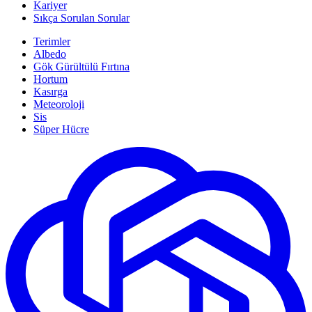
Kariyer
Sıkça Sorulan Sorular
Terimler
Albedo
Gök Gürültülü Fırtına
Hortum
Kasırga
Meteoroloji
Sis
Süper Hücre