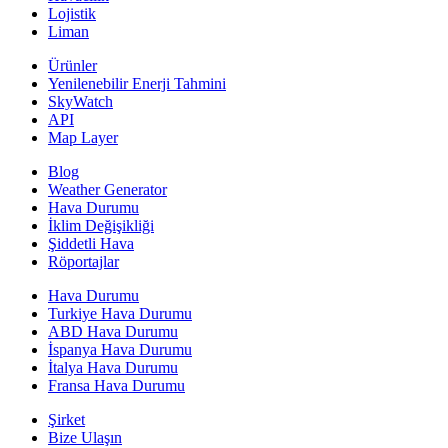
Lojistik
Liman
Ürünler
Yenilenebilir Enerji Tahmini
SkyWatch
API
Map Layer
Blog
Weather Generator
Hava Durumu
İklim Değişikliği
Şiddetli Hava
Röportajlar
Hava Durumu
Turkiye Hava Durumu
ABD Hava Durumu
İspanya Hava Durumu
İtalya Hava Durumu
Fransa Hava Durumu
Şirket
Bize Ulaşın