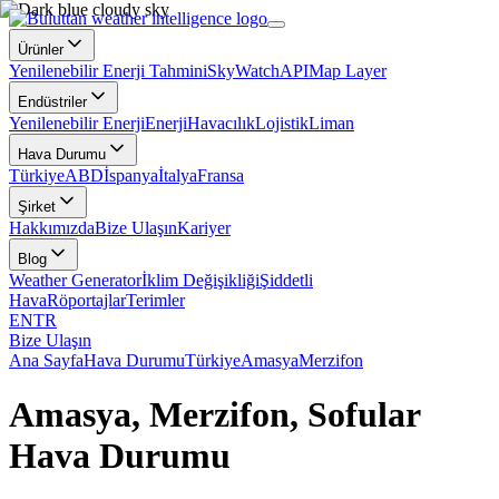
Ürünler
Yenilenebilir Enerji Tahmini
SkyWatch
API
Map Layer
Endüstriler
Yenilenebilir Enerji
Enerji
Havacılık
Lojistik
Liman
Hava Durumu
Türkiye
ABD
İspanya
İtalya
Fransa
Şirket
Hakkımızda
Bize Ulaşın
Kariyer
Blog
Weather Generator
İklim Değişikliği
Şiddetli
Hava
Röportajlar
Terimler
EN
TR
Bize Ulaşın
Ana Sayfa
Hava Durumu
Türkiye
Amasya
Merzifon
Amasya, Merzifon, Sofular
Hava Durumu