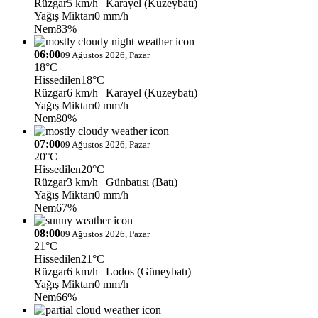
Rüzgar
5 km/h
| Karayel (Kuzeybatı)
Yağış Miktarı
0 mm/h
Nem
83%
06:00
09 Ağustos 2026, Pazar
18°C
Hissedilen
18°C
Rüzgar
6 km/h
| Karayel (Kuzeybatı)
Yağış Miktarı
0 mm/h
Nem
80%
07:00
09 Ağustos 2026, Pazar
20°C
Hissedilen
20°C
Rüzgar
3 km/h
| Günbatısı (Batı)
Yağış Miktarı
0 mm/h
Nem
67%
08:00
09 Ağustos 2026, Pazar
21°C
Hissedilen
21°C
Rüzgar
6 km/h
| Lodos (Güneybatı)
Yağış Miktarı
0 mm/h
Nem
66%