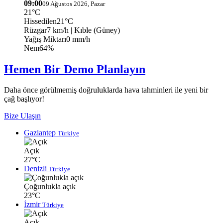
09:00
09 Ağustos 2026, Pazar
21°C
Hissedilen
21°C
Rüzgar
7 km/h
| Kıble (Güney)
Yağış Miktarı
0 mm/h
Nem
64%
Hemen Bir Demo Planlayın
Daha önce görülmemiş doğruluklarda hava tahminleri ile yeni bir
çağ başlıyor!
Bize Ulaşın
Gaziantep
Türkiye
Açık
27°C
Denizli
Türkiye
Çoğunlukla açık
23°C
İzmir
Türkiye
Açık