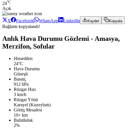
°C
24
Açık
X
Facebook
WhatsApp
LinkedIn
Kaydet
Kopyala
Bağlantı kopyalandı!
Anlık Hava Durumu Gözlemi - Amasya,
Merzifon, Sofular
Hissedilen
24°C
Hava Durumu
Güneşli
Basınç
912 hPa
Rüzgar Hızı
3 km/h
Rüzgar Yönü
Karayel (Kuzeybatı)
Görüş Mesafesi
10+ km
Bulutluluk
2%