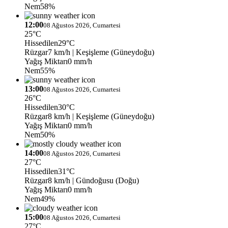
Nem
58%
12:00
08 Ağustos 2026, Cumartesi
25°C
Hissedilen
29°C
Rüzgar
7 km/h
| Keşişleme (Güneydoğu)
Yağış Miktarı
0 mm/h
Nem
55%
13:00
08 Ağustos 2026, Cumartesi
26°C
Hissedilen
30°C
Rüzgar
8 km/h
| Keşişleme (Güneydoğu)
Yağış Miktarı
0 mm/h
Nem
50%
14:00
08 Ağustos 2026, Cumartesi
27°C
Hissedilen
31°C
Rüzgar
8 km/h
| Gündoğusu (Doğu)
Yağış Miktarı
0 mm/h
Nem
49%
15:00
08 Ağustos 2026, Cumartesi
27°C