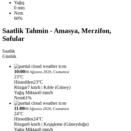
Yağış
0 mm
Nem
60%
Saatlik Tahmin - Amasya, Merzifon,
Sofular
Saatlik
Günlük
10:00
08 Ağustos 2026, Cumartesi
23°C
Hissedilen
23°C
Rüzgar
7 km/h
| Kıble (Güney)
Yağış Miktarı
0 mm/h
Nem
61%
11:00
08 Ağustos 2026, Cumartesi
24°C
Hissedilen
24°C
Rüzgar
6 km/h
| Keşişleme (Güneydoğu)
Yağış Miktarı
0 mm/h