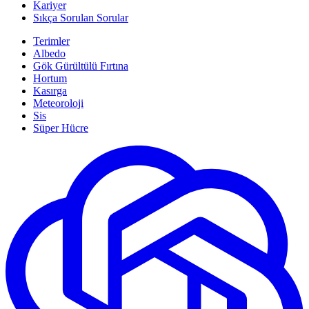
Kariyer
Sıkça Sorulan Sorular
Terimler
Albedo
Gök Gürültülü Fırtına
Hortum
Kasırga
Meteoroloji
Sis
Süper Hücre