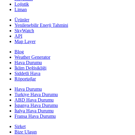
Lojistik
Liman
Ürünler
Yenilenebilir Enerji Tahmini
SkyWatch
API
Map Layer
Blog
Weather Generator
Hava Durumu
İklim Değişikliği
Şiddetli Hava
Röportajlar
Hava Durumu
Turkiye Hava Durumu
ABD Hava Durumu
İspanya Hava Durumu
İtalya Hava Durumu
Fransa Hava Durumu
Şirket
Bize Ulaşın