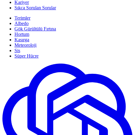
Kariyer
Sıkça Sorulan Sorular
Terimler
Albedo
Gök Gürültülü Fırtına
Hortum
Kasırga
Meteoroloji
Sis
Süper Hücre