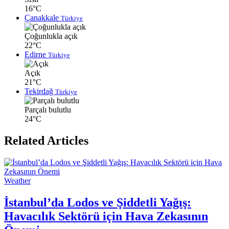
16°C
Çanakkale
Türkiye
Çoğunlukla açık
22°C
Edirne
Türkiye
Açık
21°C
Tekirdağ
Türkiye
Parçalı bulutlu
24°C
Related Articles
Weather
İstanbul’da Lodos ve Şiddetli Yağış:
Havacılık Sektörü için Hava Zekasının