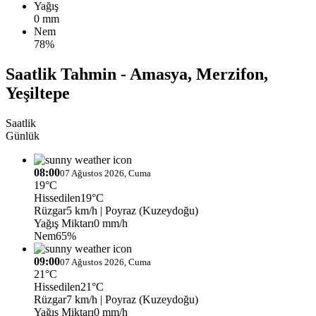
Yağış
0 mm
Nem
78%
Saatlik Tahmin - Amasya, Merzifon,
Yeşiltepe
Saatlik
Günlük
08:00
07 Ağustos 2026, Cuma
19°C
Hissedilen
19°C
Rüzgar
5 km/h
| Poyraz (Kuzeydoğu)
Yağış Miktarı
0 mm/h
Nem
65%
09:00
07 Ağustos 2026, Cuma
21°C
Hissedilen
21°C
Rüzgar
7 km/h
| Poyraz (Kuzeydoğu)
Yağış Miktarı
0 mm/h