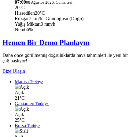
07:00
08 Ağustos 2026, Cumartesi
20°C
Hissedilen
20°C
Rüzgar
7 km/h
| Gündoğusu (Doğu)
Yağış Miktarı
0 mm/h
Nem
66%
Hemen Bir Demo Planlayın
Daha önce görülmemiş doğruluklarda hava tahminleri ile yeni bir
çağ başlıyor!
Bize Ulaşın
Manisa
Türkiye
Açık
21°C
Gaziantep
Türkiye
Açık
25°C
Bursa
Türkiye
Sisli