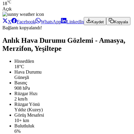
°C
18
Açık
X
Facebook
WhatsApp
LinkedIn
Kaydet
Kopyala
Bağlantı kopyalandı!
Anlık Hava Durumu Gözlemi - Amasya,
Merzifon, Yeşiltepe
Hissedilen
18°C
Hava Durumu
Güneşli
Basınç
908 hPa
Rüzgar Hızı
2 km/h
Rüzgar Yönü
Yıldız (Kuzey)
Görüş Mesafesi
10+ km
Bulutluluk
6%