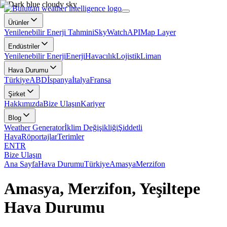
Ürünler
Yenilenebilir Enerji Tahmini
SkyWatch
API
Map Layer
Endüstriler
Yenilenebilir Enerji
Enerji
Havacılık
Lojistik
Liman
Hava Durumu
Türkiye
ABD
İspanya
İtalya
Fransa
Şirket
Hakkımızda
Bize Ulaşın
Kariyer
Blog
Weather Generator
İklim Değişikliği
Şiddetli
Hava
Röportajlar
Terimler
EN
TR
Bize Ulaşın
Ana Sayfa
Hava Durumu
Türkiye
Amasya
Merzifon
Amasya, Merzifon, Yeşiltepe
Hava Durumu