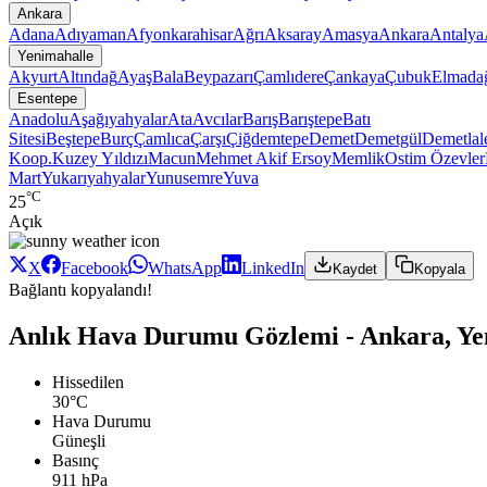
Ankara
Adana
Adıyaman
Afyonkarahisar
Ağrı
Aksaray
Amasya
Ankara
Antalya
Yenimahalle
Akyurt
Altındağ
Ayaş
Bala
Beypazarı
Çamlıdere
Çankaya
Çubuk
Elmada
Esentepe
Anadolu
Aşağıyahyalar
Ata
Avcılar
Barış
Barıştepe
Batı
Sitesi
Beştepe
Burç
Çamlıca
Çarşı
Çiğdemtepe
Demet
Demetgül
Demetlal
Koop.
Kuzey Yıldızı
Macun
Mehmet Akif Ersoy
Memlik
Ostim
Özevler
Mart
Yukarıyahyalar
Yunusemre
Yuva
°C
25
Açık
X
Facebook
WhatsApp
LinkedIn
Kaydet
Kopyala
Bağlantı kopyalandı!
Anlık Hava Durumu Gözlemi - Ankara, Yen
Hissedilen
30°C
Hava Durumu
Güneşli
Basınç
911 hPa