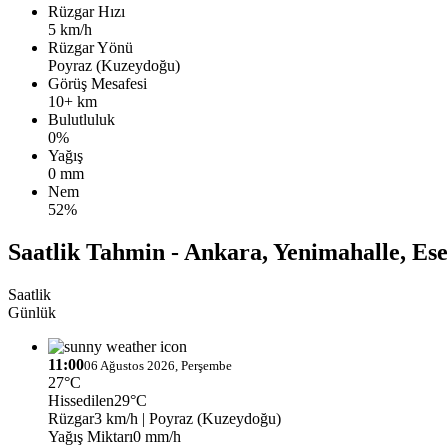
Rüzgar Hızı
5 km/h
Rüzgar Yönü
Poyraz (Kuzeydoğu)
Görüş Mesafesi
10+ km
Bulutluluk
0%
Yağış
0 mm
Nem
52%
Saatlik Tahmin - Ankara, Yenimahalle, Es
Saatlik
Günlük
11:00
06 Ağustos 2026, Perşembe
27°C
Hissedilen
29°C
Rüzgar
3 km/h
| Poyraz (Kuzeydoğu)
Yağış Miktarı
0 mm/h