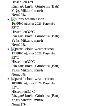
Hissedilen
32°C
Rüzgar
6 km/h
| Günbatısı (Batı)
Yağış Miktarı
0 mm/h
Nem
23%
16:00
06 Ağustos 2026, Perşembe
32°C
Hissedilen
32°C
Rüzgar
5 km/h
| Günbatısı (Batı)
Yağış Miktarı
0 mm/h
Nem
22%
17:00
06 Ağustos 2026, Perşembe
32°C
Hissedilen
32°C
Rüzgar
6 km/h
| Günbatısı (Batı)
Yağış Miktarı
0 mm/h
Nem
20%
18:00
06 Ağustos 2026, Perşembe
32°C
Hissedilen
32°C
Rüzgar
6 km/h
| Günbatısı (Batı)
Yağış Miktarı
0 mm/h
Nem
21%