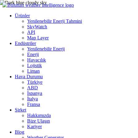
Ürünler
Yenilenebilir Enerji Tahmini
SkyWatch
API
Map Layer
Endüstriler
Yenilenebilir Enerji
Enerji
Havacılık
Lojistik
Liman
Hava Durumu
Türkiye
ABD
İspanya
İtalya
Fransa
Şirket
Hakkımızda
Bize Ulaşın
Kariyer
Blog
Weather Generator