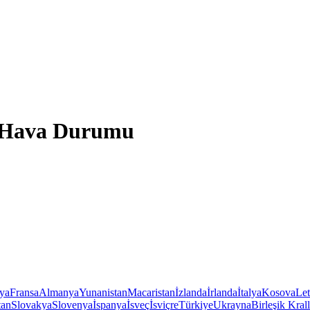
e Hava Durumu
iya
Fransa
Almanya
Yunanistan
Macaristan
İzlanda
İrlanda
İtalya
Kosova
Le
tan
Slovakya
Slovenya
İspanya
İsveç
İsviçre
Türkiye
Ukrayna
Birleşik Krall