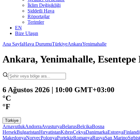
İklim Değişikliği
Şiddetli Hava
Röportajlar
Terimler
EN
Bize Ulaşın
Ana Sayfa
Hava Durumu
Türkiye
Ankara
Yenimahalle
Ankara, Yenimahalle, Esentep
6 Ağustos 2026 | 10:00 GMT+03:00
°C
°F
Türkiye
Arnavutluk
Andorra
Avusturya
Belarus
Belçika
Bosna
Hersek
Bulgaristan
Hırvatistan
Kıbrıs
Çekya
Danimarka
Estonya
Finland
Makedonya
Norveç
Polonya
Portekiz
Romanya
Rusya
San Marino
Sırbis