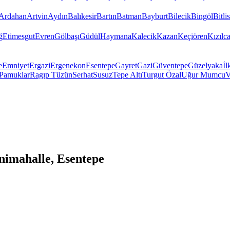
Ardahan
Artvin
Aydın
Balıkesir
Bartın
Batman
Bayburt
Bilecik
Bingöl
Bitlis
ğ
Etimesgut
Evren
Gölbaşı
Güdül
Haymana
Kalecik
Kazan
Keçiören
Kızıl
e
Emniyet
Ergazi
Ergenekon
Esentepe
Gayret
Gazi
Güventepe
Güzelyaka
İl
Pamuklar
Ragıp Tüzün
Serhat
Susuz
Tepe Altı
Turgut Özal
Uğur Mumcu
V
imahalle, Esentepe