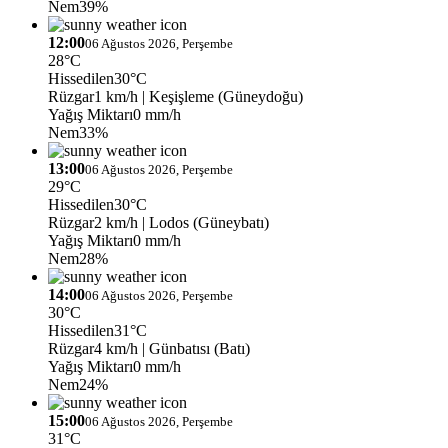
Nem
39%
12:00
06 Ağustos 2026, Perşembe
28°C
Hissedilen
30°C
Rüzgar
1 km/h
| Keşişleme (Güneydoğu)
Yağış Miktarı
0 mm/h
Nem
33%
13:00
06 Ağustos 2026, Perşembe
29°C
Hissedilen
30°C
Rüzgar
2 km/h
| Lodos (Güneybatı)
Yağış Miktarı
0 mm/h
Nem
28%
14:00
06 Ağustos 2026, Perşembe
30°C
Hissedilen
31°C
Rüzgar
4 km/h
| Günbatısı (Batı)
Yağış Miktarı
0 mm/h
Nem
24%
15:00
06 Ağustos 2026, Perşembe
31°C