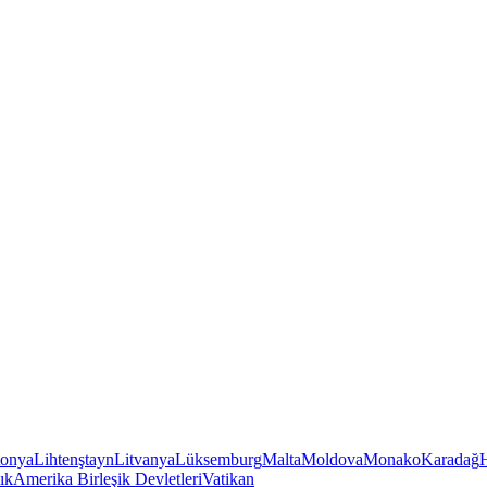
tonya
Lihtenştayn
Litvanya
Lüksemburg
Malta
Moldova
Monako
Karadağ
ık
Amerika Birleşik Devletleri
Vatikan