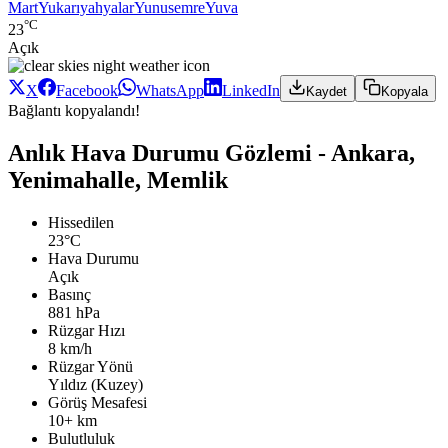
Mart
Yukarıyahyalar
Yunusemre
Yuva
°C
23
Açık
X
Facebook
WhatsApp
LinkedIn
Kaydet
Kopyala
Bağlantı kopyalandı!
Anlık Hava Durumu Gözlemi - Ankara,
Yenimahalle, Memlik
Hissedilen
23°C
Hava Durumu
Açık
Basınç
881 hPa
Rüzgar Hızı
8 km/h
Rüzgar Yönü
Yıldız (Kuzey)
Görüş Mesafesi
10+ km
Bulutluluk