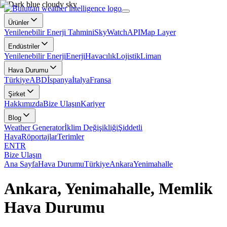
Ürünler
Yenilenebilir Enerji Tahmini
SkyWatch
API
Map Layer
Endüstriler
Yenilenebilir Enerji
Enerji
Havacılık
Lojistik
Liman
Hava Durumu
Türkiye
ABD
İspanya
İtalya
Fransa
Şirket
Hakkımızda
Bize Ulaşın
Kariyer
Blog
Weather Generator
İklim Değişikliği
Şiddetli
Hava
Röportajlar
Terimler
EN
TR
Bize Ulaşın
Ana Sayfa
Hava Durumu
Türkiye
Ankara
Yenimahalle
Ankara, Yenimahalle, Memlik
Hava Durumu