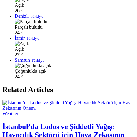
Açık
26°C
Denizli
Türkiye
Parçalı bulutlu
24°C
İzmir
Türkiye
Açık
27°C
Samsun
Türkiye
Çoğunlukla açık
24°C
Related Articles
Weather
İstanbul’da Lodos ve Şiddetli Yağış:
Havacılık Sektörü için Hava Zekasının