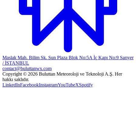
Maslak Mah. Bilim Sk. Sun Plaza Blok No:5A İç Kapı No:9 Sarıyer
/ İSTANBUL
contact@buluttanwx.com
Copyright © 2026 Buluttan Meteoroloji ve Teknoloji A.Ş. Her
hakkı saklıdır.
LinkedIn
Facebook
Instagram
YouTube
X
Spotify