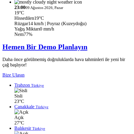
23:00
09 Ağustos 2026, Pazar
19°C
Hissedilen
19°C
Rüzgar
14 km/h
| Poyraz (Kuzeydoğu)
Yağış Miktarı
0 mm/h
Nem
77%
Hemen Bir Demo Planlayın
Daha önce görülmemiş doğruluklarda hava tahminleri ile yeni bir
çağ başlıyor!
Bize Ulaşın
Trabzon
Türkiye
Sisli
23°C
Çanakkale
Türkiye
Açık
27°C
Balıkesir
Türkiye