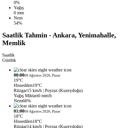
0%
Yağış
0 mm
Nem
54%
Saatlik Tahmin - Ankara, Yenimahalle,
Memlik
Saatlik
Günlük
00:00
09 Ağustos 2026, Pazar
19°C
Hissedilen
19°C
Rüzgar
15 km/h
| Poyraz (Kuzeydoğu)
Yağış Miktarı
0 mm/h
Nem
66%
01:00
09 Ağustos 2026, Pazar
18°C
Hissedilen
18°C
Rüzgar
14 km/h
| Poyraz (Kuzeydoğu)