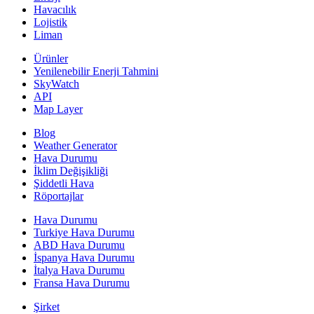
Havacılık
Lojistik
Liman
Ürünler
Yenilenebilir Enerji Tahmini
SkyWatch
API
Map Layer
Blog
Weather Generator
Hava Durumu
İklim Değişikliği
Şiddetli Hava
Röportajlar
Hava Durumu
Turkiye Hava Durumu
ABD Hava Durumu
İspanya Hava Durumu
İtalya Hava Durumu
Fransa Hava Durumu
Şirket