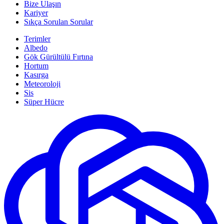
Bize Ulaşın
Kariyer
Sıkça Sorulan Sorular
Terimler
Albedo
Gök Gürültülü Fırtına
Hortum
Kasırga
Meteoroloji
Sis
Süper Hücre