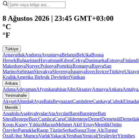
8 Ağustos 2026 | 23:45 GMT+03:00
°C
°F
Türkiye
Arnavutluk
Andorra
Avusturya
Belarus
Belçika
Bosna
Hersek
Bulgaristan
Hırvatistan
Kıbrıs
Çekya
Danimarka
Estonya
Finland
Makedonya
Norveç
Polonya
Portekiz
Romanya
Rusya
San
Marino
Sırbistan
Slovakya
Slovenya
İspanya
İsveç
İsviçre
Türkiye
Ukray
Krallık
Amerika Birleşik Devletleri
Vatikan
Ankara
Adana
Adıyaman
Afyonkarahisar
Ağrı
Aksaray
Amasya
Ankara
Antalya
Yenimahalle
Akyurt
Altındağ
Ayaş
Bala
Beypazarı
Çamlıdere
Çankaya
Çubuk
Elmada
Memlik
Anadolu
Aşağıyahyalar
Ata
Avcılar
Barış
Barıştepe
Batı
Sitesi
Beştepe
Burç
Çamlıca
Çarşı
Çiğdemtepe
Demet
Demetgül
Demetlal
Koop.
Kuzey Yıldızı
Macun
Mehmet Akif Ersoy
Memlik
Ostim
Özevler
Pamuklar
Ragıp Tüzün
Serhat
Susuz
Tepe Altı
Turgut
Özal
Uğur Mumcu
Varlık
Yakacık
Yenibatı
Yeniçağ
Yeşilevler
Yirmibeş