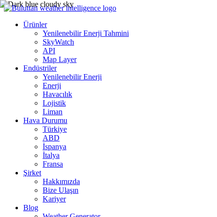
Ürünler
Yenilenebilir Enerji Tahmini
SkyWatch
API
Map Layer
Endüstriler
Yenilenebilir Enerji
Enerji
Havacılık
Lojistik
Liman
Hava Durumu
Türkiye
ABD
İspanya
İtalya
Fransa
Şirket
Hakkımızda
Bize Ulaşın
Kariyer
Blog
Weather Generator