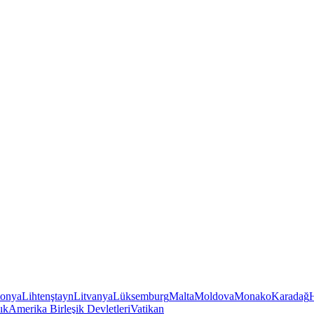
tonya
Lihtenştayn
Litvanya
Lüksemburg
Malta
Moldova
Monako
Karadağ
ık
Amerika Birleşik Devletleri
Vatikan