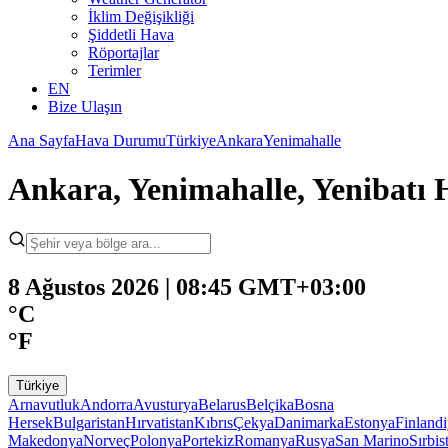
İklim Değişikliği
Şiddetli Hava
Röportajlar
Terimler
EN
Bize Ulaşın
Ana Sayfa
Hava Durumu
Türkiye
Ankara
Yenimahalle
Ankara, Yenimahalle, Yenibat
8 Ağustos 2026 | 08:45 GMT+03:00
°C
°F
Türkiye
Arnavutluk
Andorra
Avusturya
Belarus
Belçika
Bosna
Hersek
Bulgaristan
Hırvatistan
Kıbrıs
Çekya
Danimarka
Estonya
Finland
Makedonya
Norveç
Polonya
Portekiz
Romanya
Rusya
San Marino
Sırbis