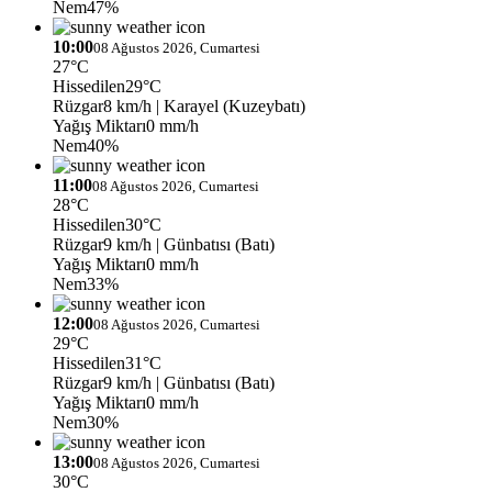
Nem
47%
10:00
08 Ağustos 2026, Cumartesi
27°C
Hissedilen
29°C
Rüzgar
8 km/h
| Karayel (Kuzeybatı)
Yağış Miktarı
0 mm/h
Nem
40%
11:00
08 Ağustos 2026, Cumartesi
28°C
Hissedilen
30°C
Rüzgar
9 km/h
| Günbatısı (Batı)
Yağış Miktarı
0 mm/h
Nem
33%
12:00
08 Ağustos 2026, Cumartesi
29°C
Hissedilen
31°C
Rüzgar
9 km/h
| Günbatısı (Batı)
Yağış Miktarı
0 mm/h
Nem
30%
13:00
08 Ağustos 2026, Cumartesi
30°C