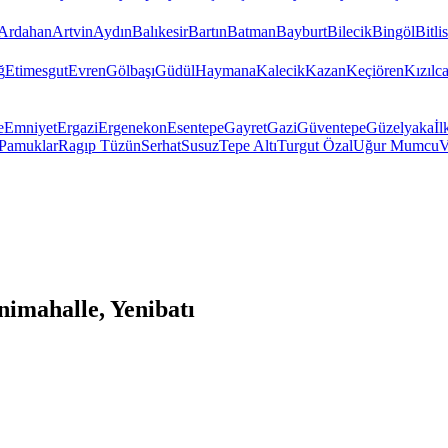
Ardahan
Artvin
Aydın
Balıkesir
Bartın
Batman
Bayburt
Bilecik
Bingöl
Bitlis
ğ
Etimesgut
Evren
Gölbaşı
Güdül
Haymana
Kalecik
Kazan
Keçiören
Kızıl
e
Emniyet
Ergazi
Ergenekon
Esentepe
Gayret
Gazi
Güventepe
Güzelyaka
İl
Pamuklar
Ragıp Tüzün
Serhat
Susuz
Tepe Altı
Turgut Özal
Uğur Mumcu
V
imahalle, Yenibatı