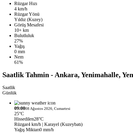
Rüzgar Hızı
4 km/h
Rüzgar Yönü
Yıldız (Kuzey)
Görüş Mesafesi
10+ km
Bulutluluk
27%
Yağış
0 mm
Nem
61%
Saatlik Tahmin - Ankara, Yenimahalle, Yen
Saatlik
Günlük
09:00
08 Ağustos 2026, Cumartesi
25°C
Hissedilen
28°C
Rüzgar
4 km/h
| Karayel (Kuzeybatı)
Yağış Miktarı
0 mm/h