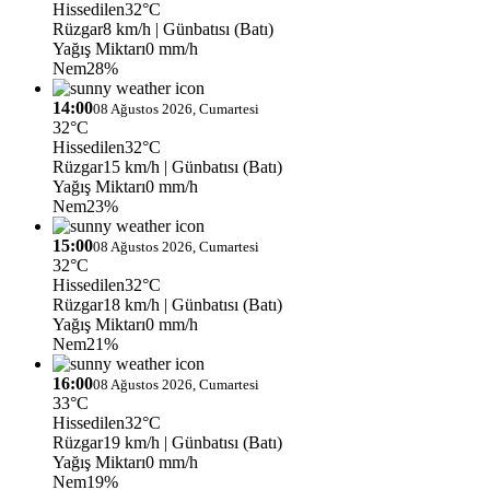
Hissedilen
32°C
Rüzgar
8 km/h
| Günbatısı (Batı)
Yağış Miktarı
0 mm/h
Nem
28%
14:00
08 Ağustos 2026, Cumartesi
32°C
Hissedilen
32°C
Rüzgar
15 km/h
| Günbatısı (Batı)
Yağış Miktarı
0 mm/h
Nem
23%
15:00
08 Ağustos 2026, Cumartesi
32°C
Hissedilen
32°C
Rüzgar
18 km/h
| Günbatısı (Batı)
Yağış Miktarı
0 mm/h
Nem
21%
16:00
08 Ağustos 2026, Cumartesi
33°C
Hissedilen
32°C
Rüzgar
19 km/h
| Günbatısı (Batı)
Yağış Miktarı
0 mm/h
Nem
19%