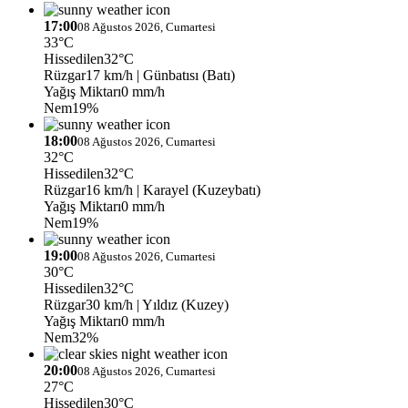
17:00
08 Ağustos 2026, Cumartesi
33°C
Hissedilen
32°C
Rüzgar
17 km/h
| Günbatısı (Batı)
Yağış Miktarı
0 mm/h
Nem
19%
18:00
08 Ağustos 2026, Cumartesi
32°C
Hissedilen
32°C
Rüzgar
16 km/h
| Karayel (Kuzeybatı)
Yağış Miktarı
0 mm/h
Nem
19%
19:00
08 Ağustos 2026, Cumartesi
30°C
Hissedilen
32°C
Rüzgar
30 km/h
| Yıldız (Kuzey)
Yağış Miktarı
0 mm/h
Nem
32%
20:00
08 Ağustos 2026, Cumartesi
27°C
Hissedilen
30°C