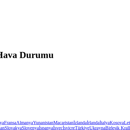
ı Hava Durumu
iya
Fransa
Almanya
Yunanistan
Macaristan
İzlanda
İrlanda
İtalya
Kosova
Le
tan
Slovakya
Slovenya
İspanya
İsveç
İsviçre
Türkiye
Ukrayna
Birleşik Krall