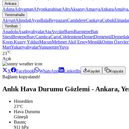
Ankara
Adana
Adıyaman
Afyonkarahisar
Ağrı
Aksaray
Amasya
Ankara
Antalya
Yenimahalle
Akyurt
Altındağ
Ayaş
Bala
Beypazarı
Çamlıdere
Çankaya
Çubuk
Elmada
Yenibatı
Anadolu
Aşağıyahyalar
Ata
Avcılar
Barış
Barıştepe
Batı
Sitesi
Beştepe
Burç
Çamlıca
Çarşı
Çiğdemtepe
Demet
Demetgül
Demetlal
Koop.
Kuzey Yıldızı
Macun
Mehmet Akif Ersoy
Memlik
Ostim
Özevler
Mart
Yukarıyahyalar
Yunusemre
Yuva
°C
23
Açık
X
Facebook
WhatsApp
LinkedIn
Kaydet
Kopyala
Bağlantı kopyalandı!
Anlık Hava Durumu Gözlemi - Ankara, Yen
Hissedilen
23°C
Hava Durumu
Güneşli
Basınç
911 hPa