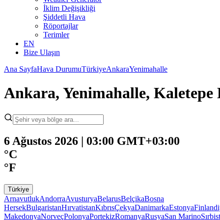
İklim Değişikliği
Şiddetli Hava
Röportajlar
Terimler
EN
Bize Ulaşın
Ana Sayfa
Hava Durumu
Türkiye
Ankara
Yenimahalle
Ankara, Yenimahalle, Kaletep
6 Ağustos 2026 | 03:00 GMT+03:00
°C
°F
Türkiye
Arnavutluk
Andorra
Avusturya
Belarus
Belçika
Bosna
Hersek
Bulgaristan
Hırvatistan
Kıbrıs
Çekya
Danimarka
Estonya
Finland
Makedonya
Norveç
Polonya
Portekiz
Romanya
Rusya
San Marino
Sırbis