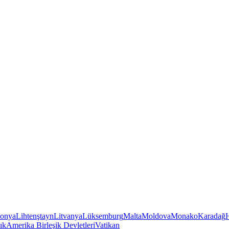
tonya
Lihtenştayn
Litvanya
Lüksemburg
Malta
Moldova
Monako
Karadağ
ık
Amerika Birleşik Devletleri
Vatikan