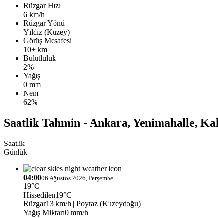
Rüzgar Hızı
6 km/h
Rüzgar Yönü
Yıldız (Kuzey)
Görüş Mesafesi
10+ km
Bulutluluk
2%
Yağış
0 mm
Nem
62%
Saatlik Tahmin - Ankara, Yenimahalle, Ka
Saatlik
Günlük
04:00
06 Ağustos 2026, Perşembe
19°C
Hissedilen
19°C
Rüzgar
13 km/h
| Poyraz (Kuzeydoğu)
Yağış Miktarı
0 mm/h