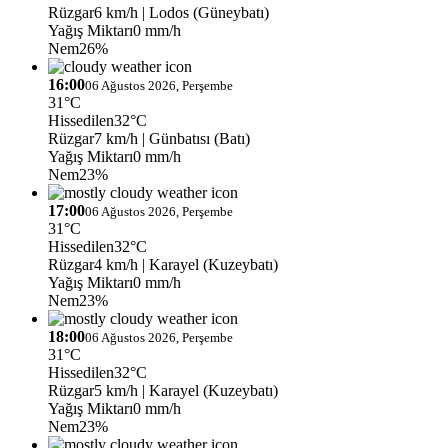
Rüzgar
6 km/h
| Lodos (Güneybatı)
Yağış Miktarı
0 mm/h
Nem
26%
16:00
06 Ağustos 2026, Perşembe
31°C
Hissedilen
32°C
Rüzgar
7 km/h
| Günbatısı (Batı)
Yağış Miktarı
0 mm/h
Nem
23%
17:00
06 Ağustos 2026, Perşembe
31°C
Hissedilen
32°C
Rüzgar
4 km/h
| Karayel (Kuzeybatı)
Yağış Miktarı
0 mm/h
Nem
23%
18:00
06 Ağustos 2026, Perşembe
31°C
Hissedilen
32°C
Rüzgar
5 km/h
| Karayel (Kuzeybatı)
Yağış Miktarı
0 mm/h
Nem
23%