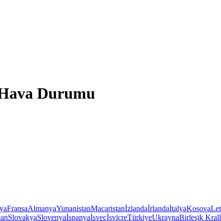
e Hava Durumu
iya
Fransa
Almanya
Yunanistan
Macaristan
İzlanda
İrlanda
İtalya
Kosova
Le
tan
Slovakya
Slovenya
İspanya
İsveç
İsviçre
Türkiye
Ukrayna
Birleşik Krall