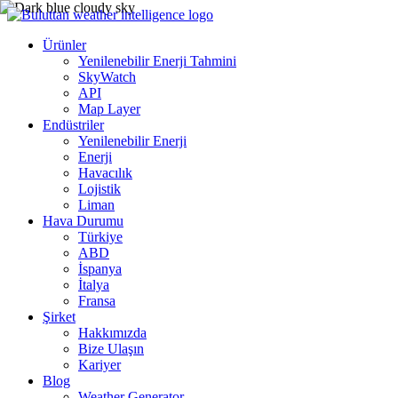
Ürünler
Yenilenebilir Enerji Tahmini
SkyWatch
API
Map Layer
Endüstriler
Yenilenebilir Enerji
Enerji
Havacılık
Lojistik
Liman
Hava Durumu
Türkiye
ABD
İspanya
İtalya
Fransa
Şirket
Hakkımızda
Bize Ulaşın
Kariyer
Blog
Weather Generator