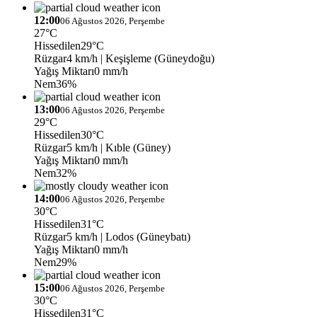
12:00
06 Ağustos 2026, Perşembe
27°C
Hissedilen
29°C
Rüzgar
4 km/h
| Keşişleme (Güneydoğu)
Yağış Miktarı
0 mm/h
Nem
36%
13:00
06 Ağustos 2026, Perşembe
29°C
Hissedilen
30°C
Rüzgar
5 km/h
| Kıble (Güney)
Yağış Miktarı
0 mm/h
Nem
32%
14:00
06 Ağustos 2026, Perşembe
30°C
Hissedilen
31°C
Rüzgar
5 km/h
| Lodos (Güneybatı)
Yağış Miktarı
0 mm/h
Nem
29%
15:00
06 Ağustos 2026, Perşembe
30°C
Hissedilen
31°C