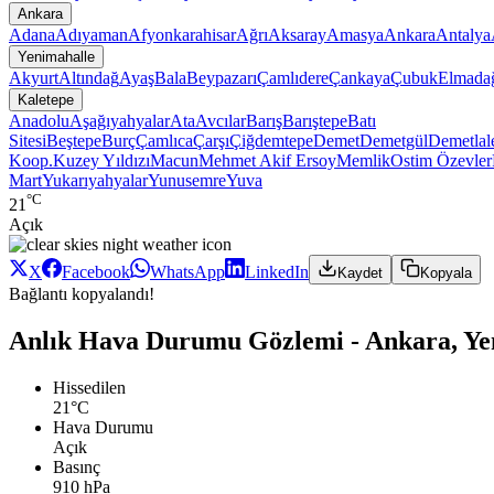
Ankara
Adana
Adıyaman
Afyonkarahisar
Ağrı
Aksaray
Amasya
Ankara
Antalya
Yenimahalle
Akyurt
Altındağ
Ayaş
Bala
Beypazarı
Çamlıdere
Çankaya
Çubuk
Elmada
Kaletepe
Anadolu
Aşağıyahyalar
Ata
Avcılar
Barış
Barıştepe
Batı
Sitesi
Beştepe
Burç
Çamlıca
Çarşı
Çiğdemtepe
Demet
Demetgül
Demetlal
Koop.
Kuzey Yıldızı
Macun
Mehmet Akif Ersoy
Memlik
Ostim
Özevler
Mart
Yukarıyahyalar
Yunusemre
Yuva
°C
21
Açık
X
Facebook
WhatsApp
LinkedIn
Kaydet
Kopyala
Bağlantı kopyalandı!
Anlık Hava Durumu Gözlemi - Ankara, Yen
Hissedilen
21°C
Hava Durumu
Açık
Basınç
910 hPa