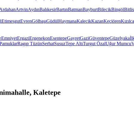
Ardahan
Artvin
Aydın
Balıkesir
Bartın
Batman
Bayburt
Bilecik
Bingöl
Bitlis
ğ
Etimesgut
Evren
Gölbaşı
Güdül
Haymana
Kalecik
Kazan
Keçiören
Kızıl
e
Emniyet
Ergazi
Ergenekon
Esentepe
Gayret
Gazi
Güventepe
Güzelyaka
İl
Pamuklar
Ragıp Tüzün
Serhat
Susuz
Tepe Altı
Turgut Özal
Uğur Mumcu
V
imahalle, Kaletepe