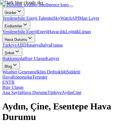
Ürünler
Yenilenebilir Enerji Tahmini
SkyWatch
API
Map Layer
Endüstriler
Yenilenebilir Enerji
Enerji
Havacılık
Lojistik
Liman
Hava Durumu
Türkiye
ABD
İspanya
İtalya
Fransa
Şirket
Hakkımızda
Bize Ulaşın
Kariyer
Blog
Weather Generator
İklim Değişikliği
Şiddetli
Hava
Röportajlar
Terimler
EN
TR
Bize Ulaşın
Ana Sayfa
Hava Durumu
Türkiye
Aydın
Çine
Aydın, Çine, Esentepe Hava
Durumu