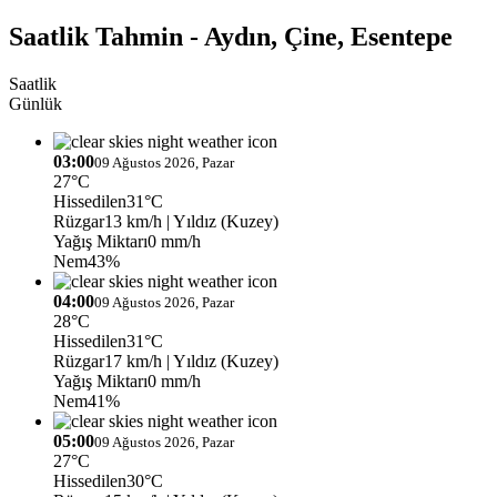
Saatlik Tahmin - Aydın, Çine, Esentepe
Saatlik
Günlük
03:00
09 Ağustos 2026, Pazar
27°C
Hissedilen
31°C
Rüzgar
13 km/h
| Yıldız (Kuzey)
Yağış Miktarı
0 mm/h
Nem
43%
04:00
09 Ağustos 2026, Pazar
28°C
Hissedilen
31°C
Rüzgar
17 km/h
| Yıldız (Kuzey)
Yağış Miktarı
0 mm/h
Nem
41%
05:00
09 Ağustos 2026, Pazar
27°C
Hissedilen
30°C