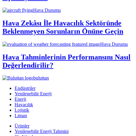
Hava Durumu
Hava Zekâsı İle Havacılık Sektöründe
Beklenmeyen Sorunların Önüne Geçin
Hava Durumu
Hava Tahminlerinin Performansını Nasıl
Değerlendirilir?
buluttan
Endüstriler
Yenilenebilir Enerji
Enerji
Havacılık
Lojistik
Liman
Ürünler
Yenilenebilir Enerji Tahmini