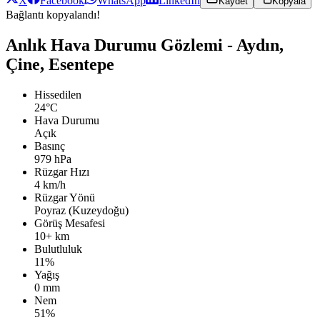
X
Facebook
WhatsApp
LinkedIn
Kaydet
Kopyala
Bağlantı kopyalandı!
Anlık Hava Durumu Gözlemi - Aydın,
Çine, Esentepe
Hissedilen
24°C
Hava Durumu
Açık
Basınç
979 hPa
Rüzgar Hızı
4 km/h
Rüzgar Yönü
Poyraz (Kuzeydoğu)
Görüş Mesafesi
10+ km
Bulutluluk
11%
Yağış
0 mm
Nem
51%