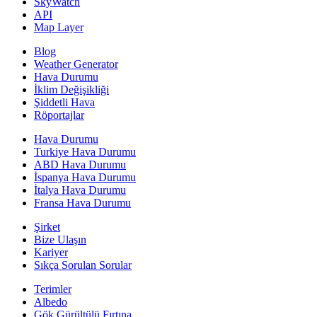
SkyWatch
API
Map Layer
Blog
Weather Generator
Hava Durumu
İklim Değişikliği
Şiddetli Hava
Röportajlar
Hava Durumu
Turkiye Hava Durumu
ABD Hava Durumu
İspanya Hava Durumu
İtalya Hava Durumu
Fransa Hava Durumu
Şirket
Bize Ulaşın
Kariyer
Sıkça Sorulan Sorular
Terimler
Albedo
Gök Gürültülü Fırtına