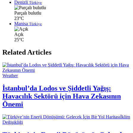
Denizli
Türkiye
Parçalı bulutlu
23°C
Manisa
Türkiye
Açık
25°C
Related Articles
Weather
İstanbul’da Lodos ve Şiddetli Yağış:
Havacılık Sektörü için Hava Zekasının
Önemi
İklim
Değişikliği