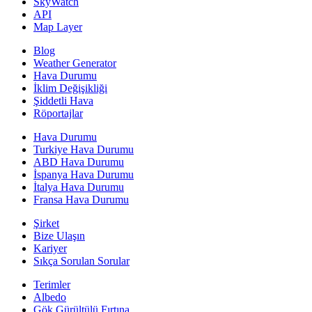
SkyWatch
API
Map Layer
Blog
Weather Generator
Hava Durumu
İklim Değişikliği
Şiddetli Hava
Röportajlar
Hava Durumu
Turkiye Hava Durumu
ABD Hava Durumu
İspanya Hava Durumu
İtalya Hava Durumu
Fransa Hava Durumu
Şirket
Bize Ulaşın
Kariyer
Sıkça Sorulan Sorular
Terimler
Albedo
Gök Gürültülü Fırtına