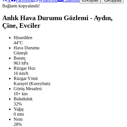
X
Facebook
WhatsApp
LinkedIn
Kaydet
Kopyala
Bağlantı kopyalandı!
Anlık Hava Durumu Gözlemi - Aydın,
Çine, Evciler
Hissedilen
44°C
Hava Durumu
Güneşli
Basınç
963 hPa
Rüzgar Hızı
16 km/h
Rüzgar Yönü
Karayel (Kuzeybatı)
Görüş Mesafesi
10+ km
Bulutluluk
32%
Yağış
0 mm
Nem
28%