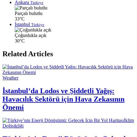
Ankara
Türkiye
Parçalı bulutlu
33°C
İstanbul
Türkiye
Çoğunlukla açık
30°C
Related Articles
Weather
İstanbul’da Lodos ve Şiddetli Yağış:
Havacılık Sektörü için Hava Zekasının
Önemi
İklim
Değişikliği