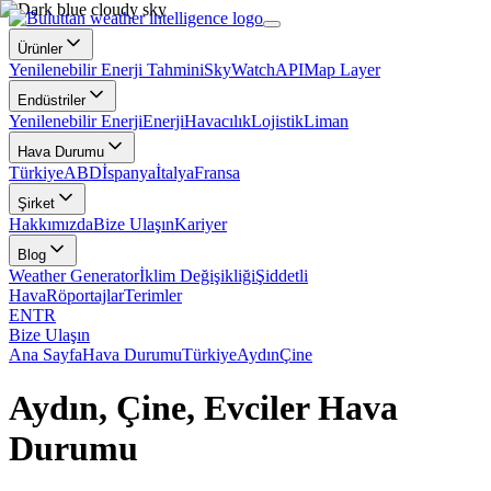
Ürünler
Yenilenebilir Enerji Tahmini
SkyWatch
API
Map Layer
Endüstriler
Yenilenebilir Enerji
Enerji
Havacılık
Lojistik
Liman
Hava Durumu
Türkiye
ABD
İspanya
İtalya
Fransa
Şirket
Hakkımızda
Bize Ulaşın
Kariyer
Blog
Weather Generator
İklim Değişikliği
Şiddetli
Hava
Röportajlar
Terimler
EN
TR
Bize Ulaşın
Ana Sayfa
Hava Durumu
Türkiye
Aydın
Çine
Aydın, Çine, Evciler Hava
Durumu