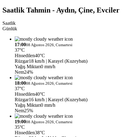
Saatlik Tahmin - Aydın, Çine, Evciler
Saatlik
Günlük
17:00
08 Ağustos 2026, Cumartesi
37°C
Hissedilen
40°C
Rüzgar
18 km/h
| Karayel (Kuzeybatı)
Yağış Miktarı
0 mm/h
Nem
24%
18:00
08 Ağustos 2026, Cumartesi
37°C
Hissedilen
40°C
Rüzgar
16 km/h
| Karayel (Kuzeybatı)
Yağış Miktarı
0 mm/h
Nem
25%
19:00
08 Ağustos 2026, Cumartesi
35°C
Hissedilen
38°C