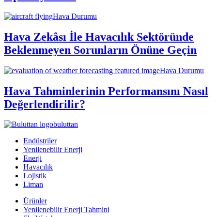
Hava Durumu
Hava Zekâsı İle Havacılık Sektöründe
Beklenmeyen Sorunların Önüne Geçin
Hava Durumu
Hava Tahminlerinin Performansını Nasıl
Değerlendirilir?
buluttan
Endüstriler
Yenilenebilir Enerji
Enerji
Havacılık
Lojistik
Liman
Ürünler
Yenilenebilir Enerji Tahmini