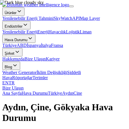
Ürünler
Yenilenebilir Enerji Tahmini
SkyWatch
API
Map Layer
Endüstriler
Yenilenebilir Enerji
Enerji
Havacılık
Lojistik
Liman
Hava Durumu
Türkiye
ABD
İspanya
İtalya
Fransa
Şirket
Hakkımızda
Bize Ulaşın
Kariyer
Blog
Weather Generator
İklim Değişikliği
Şiddetli
Hava
Röportajlar
Terimler
EN
TR
Bize Ulaşın
Ana Sayfa
Hava Durumu
Türkiye
Aydın
Çine
Aydın, Çine, Gökyaka Hava
Durumu