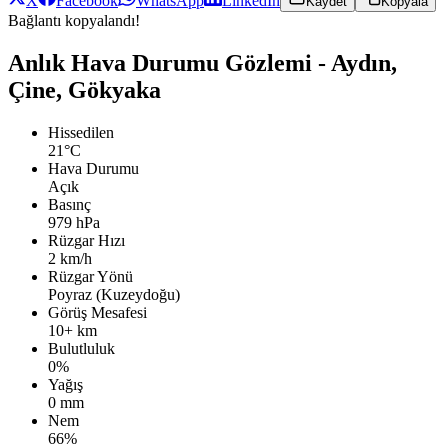
X
Facebook
WhatsApp
LinkedIn
Kaydet
Kopyala
Bağlantı kopyalandı!
Anlık Hava Durumu Gözlemi - Aydın,
Çine, Gökyaka
Hissedilen
21°C
Hava Durumu
Açık
Basınç
979 hPa
Rüzgar Hızı
2 km/h
Rüzgar Yönü
Poyraz (Kuzeydoğu)
Görüş Mesafesi
10+ km
Bulutluluk
0%
Yağış
0 mm
Nem
66%