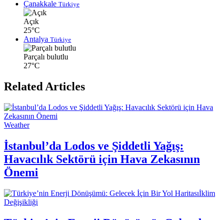
Çanakkale
Türkiye
Açık
25°C
Antalya
Türkiye
Parçalı bulutlu
27°C
Related Articles
Weather
İstanbul’da Lodos ve Şiddetli Yağış:
Havacılık Sektörü için Hava Zekasının
Önemi
İklim
Değişikliği