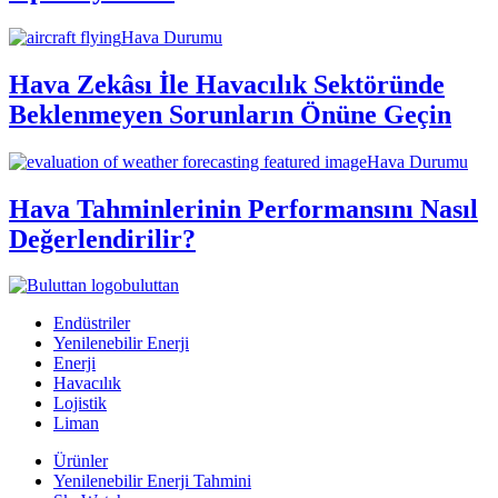
Hava Durumu
Hava Zekâsı İle Havacılık Sektöründe
Beklenmeyen Sorunların Önüne Geçin
Hava Durumu
Hava Tahminlerinin Performansını Nasıl
Değerlendirilir?
buluttan
Endüstriler
Yenilenebilir Enerji
Enerji
Havacılık
Lojistik
Liman
Ürünler
Yenilenebilir Enerji Tahmini