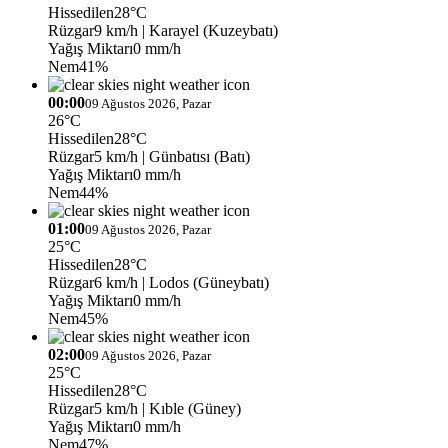
Hissedilen
28°C
Rüzgar
9 km/h
| Karayel (Kuzeybatı)
Yağış Miktarı
0 mm/h
Nem
41%
00:00
09 Ağustos 2026, Pazar
26°C
Hissedilen
28°C
Rüzgar
5 km/h
| Günbatısı (Batı)
Yağış Miktarı
0 mm/h
Nem
44%
01:00
09 Ağustos 2026, Pazar
25°C
Hissedilen
28°C
Rüzgar
6 km/h
| Lodos (Güneybatı)
Yağış Miktarı
0 mm/h
Nem
45%
02:00
09 Ağustos 2026, Pazar
25°C
Hissedilen
28°C
Rüzgar
5 km/h
| Kıble (Güney)
Yağış Miktarı
0 mm/h
Nem
47%