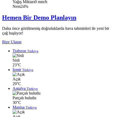
Yağış Miktarı
0 mm/h
Nem
24%
Hemen Bir Demo Planlayın
Daha önce görülmemiş doğruluklarda hava tahminleri ile yeni bir
çağ başlıyor!
Bize Ulaşın
Trabzon
Türkiye
Sisli
23°C
İzmir
Türkiye
Açık
29°C
Antalya
Türkiye
Parçalı bulutlu
30°C
Manisa
Türkiye
Açık