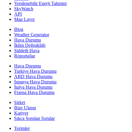
Yenilenebilir Enerji Tahmini
SkyWatch
API
Map Layer
Blog
Weather Generator
Hava Durumu
İklim Değişikliği
Şiddetli Hava
Röportajlar
Hava Durumu
Turkiye Hava Durumu
ABD Hava Durumu
İspanya Hava Durumu
İtalya Hava Durumu
Fransa Hava Durumu
Şirket
Bize Ulaşın
Kariyer
Sıkça Sorulan Sorular
Terimler