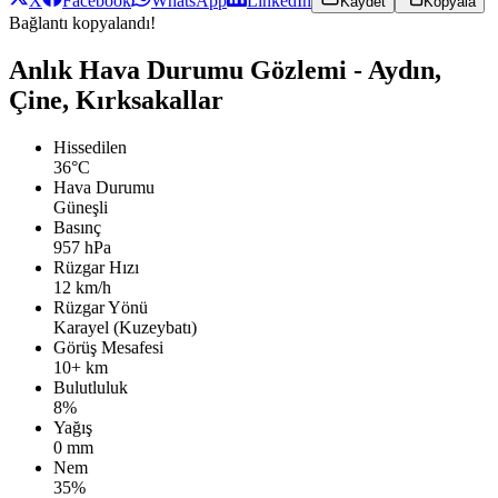
X
Facebook
WhatsApp
LinkedIn
Kaydet
Kopyala
Bağlantı kopyalandı!
Anlık Hava Durumu Gözlemi - Aydın,
Çine, Kırksakallar
Hissedilen
36°C
Hava Durumu
Güneşli
Basınç
957 hPa
Rüzgar Hızı
12 km/h
Rüzgar Yönü
Karayel (Kuzeybatı)
Görüş Mesafesi
10+ km
Bulutluluk
8%
Yağış
0 mm
Nem
35%