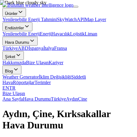
Ürünler
Yenilenebilir Enerji Tahmini
SkyWatch
API
Map Layer
Endüstriler
Yenilenebilir Enerji
Enerji
Havacılık
Lojistik
Liman
Hava Durumu
Türkiye
ABD
İspanya
İtalya
Fransa
Şirket
Hakkımızda
Bize Ulaşın
Kariyer
Blog
Weather Generator
İklim Değişikliği
Şiddetli
Hava
Röportajlar
Terimler
EN
TR
Bize Ulaşın
Ana Sayfa
Hava Durumu
Türkiye
Aydın
Çine
Aydın, Çine, Kırksakallar
Hava Durumu