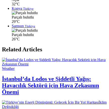
32°C
Konya
Türkiye
Parçalı bulutlu
29°C
Samsun
Türkiye
Parçalı bulutlu
26°C
Related Articles
Weather
İstanbul’da Lodos ve Şiddetli Yağış:
Havacılık Sektörü için Hava Zekasının
Önemi
İklim
Değişikliği