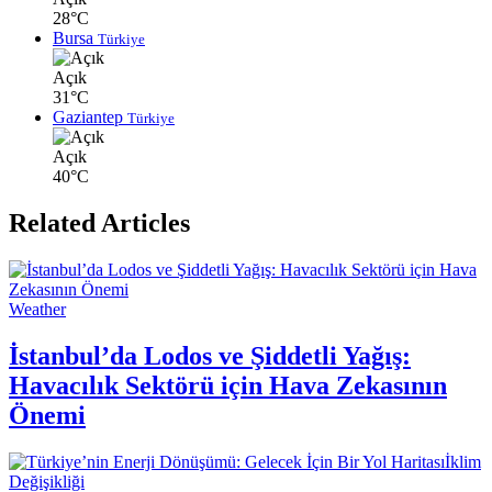
28°C
Bursa
Türkiye
Açık
31°C
Gaziantep
Türkiye
Açık
40°C
Related Articles
Weather
İstanbul’da Lodos ve Şiddetli Yağış:
Havacılık Sektörü için Hava Zekasının
Önemi
İklim
Değişikliği