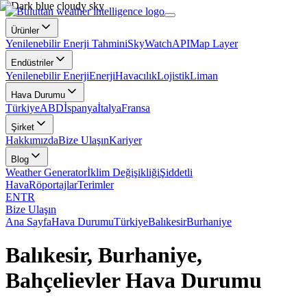
Ürünler
Yenilenebilir Enerji Tahmini
SkyWatch
API
Map Layer
Endüstriler
Yenilenebilir Enerji
Enerji
Havacılık
Lojistik
Liman
Hava Durumu
Türkiye
ABD
İspanya
İtalya
Fransa
Şirket
Hakkımızda
Bize Ulaşın
Kariyer
Blog
Weather Generator
İklim Değişikliği
Şiddetli
Hava
Röportajlar
Terimler
EN
TR
Bize Ulaşın
Ana Sayfa
Hava Durumu
Türkiye
Balıkesir
Burhaniye
Balıkesir, Burhaniye,
Bahçelievler Hava Durumu