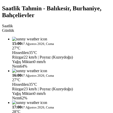
Saatlik Tahmin - Balıkesir, Burhaniye,
Bahçelievler
Saatlik
Günlük
15:00
07 Ağustos 2026, Cuma
27°C
Hissedilen
35°C
Rüzgar
22 km/h
| Poyraz (Kuzeydoğu)
Yağış Miktarı
0 mm/h
Nem
64%
16:00
07 Ağustos 2026, Cuma
27°C
Hissedilen
35°C
Rüzgar
23 km/h
| Poyraz (Kuzeydoğu)
Yağış Miktarı
0 mm/h
Nem
62%
17:00
07 Ağustos 2026, Cuma
28°C