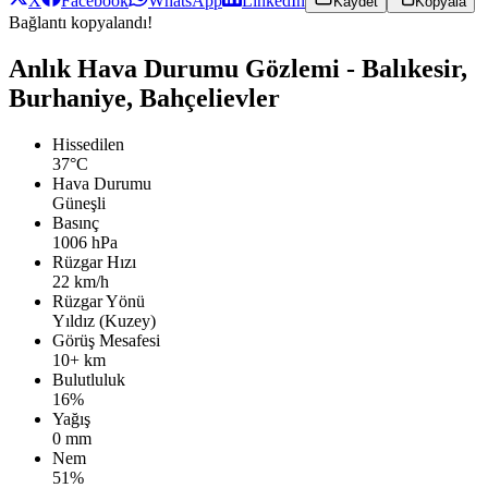
X
Facebook
WhatsApp
LinkedIn
Kaydet
Kopyala
Bağlantı kopyalandı!
Anlık Hava Durumu Gözlemi - Balıkesir,
Burhaniye, Bahçelievler
Hissedilen
37°C
Hava Durumu
Güneşli
Basınç
1006 hPa
Rüzgar Hızı
22 km/h
Rüzgar Yönü
Yıldız (Kuzey)
Görüş Mesafesi
10+ km
Bulutluluk
16%
Yağış
0 mm
Nem
51%