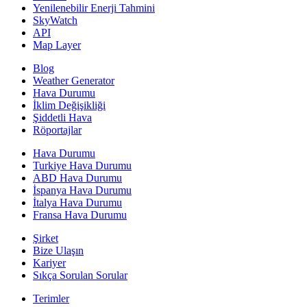
Yenilenebilir Enerji Tahmini
SkyWatch
API
Map Layer
Blog
Weather Generator
Hava Durumu
İklim Değişikliği
Şiddetli Hava
Röportajlar
Hava Durumu
Turkiye Hava Durumu
ABD Hava Durumu
İspanya Hava Durumu
İtalya Hava Durumu
Fransa Hava Durumu
Şirket
Bize Ulaşın
Kariyer
Sıkça Sorulan Sorular
Terimler