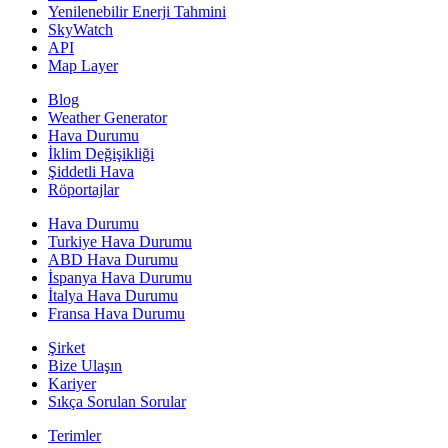
Yenilenebilir Enerji Tahmini
SkyWatch
API
Map Layer
Blog
Weather Generator
Hava Durumu
İklim Değişikliği
Şiddetli Hava
Röportajlar
Hava Durumu
Turkiye Hava Durumu
ABD Hava Durumu
İspanya Hava Durumu
İtalya Hava Durumu
Fransa Hava Durumu
Şirket
Bize Ulaşın
Kariyer
Sıkça Sorulan Sorular
Terimler