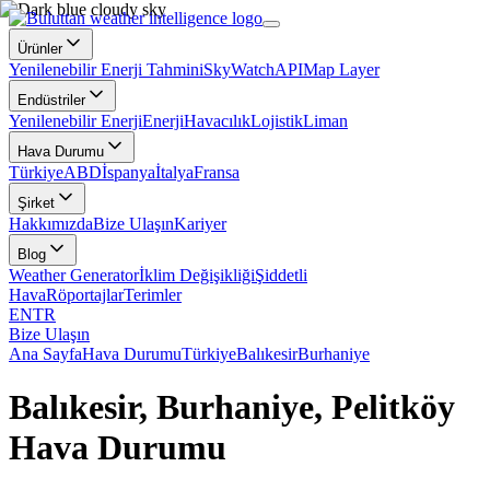
Ürünler
Yenilenebilir Enerji Tahmini
SkyWatch
API
Map Layer
Endüstriler
Yenilenebilir Enerji
Enerji
Havacılık
Lojistik
Liman
Hava Durumu
Türkiye
ABD
İspanya
İtalya
Fransa
Şirket
Hakkımızda
Bize Ulaşın
Kariyer
Blog
Weather Generator
İklim Değişikliği
Şiddetli
Hava
Röportajlar
Terimler
EN
TR
Bize Ulaşın
Ana Sayfa
Hava Durumu
Türkiye
Balıkesir
Burhaniye
Balıkesir, Burhaniye, Pelitköy
Hava Durumu