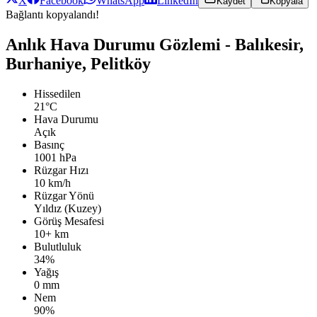
X
Facebook
WhatsApp
LinkedIn
Kaydet
Kopyala
Bağlantı kopyalandı!
Anlık Hava Durumu Gözlemi - Balıkesir,
Burhaniye, Pelitköy
Hissedilen
21°C
Hava Durumu
Açık
Basınç
1001 hPa
Rüzgar Hızı
10 km/h
Rüzgar Yönü
Yıldız (Kuzey)
Görüş Mesafesi
10+ km
Bulutluluk
34%
Yağış
0 mm
Nem
90%