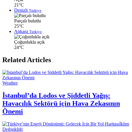
21°C
Denizli
Türkiye
Parçalı bulutlu
25°C
Ankara
Türkiye
Çoğunlukla açık
24°C
Related Articles
Weather
İstanbul’da Lodos ve Şiddetli Yağış:
Havacılık Sektörü için Hava Zekasının
Önemi
İklim
Değişikliği