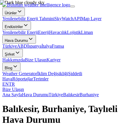
Ürünler
Yenilenebilir Enerji Tahmini
SkyWatch
API
Map Layer
Endüstriler
Yenilenebilir Enerji
Enerji
Havacılık
Lojistik
Liman
Hava Durumu
Türkiye
ABD
İspanya
İtalya
Fransa
Şirket
Hakkımızda
Bize Ulaşın
Kariyer
Blog
Weather Generator
İklim Değişikliği
Şiddetli
Hava
Röportajlar
Terimler
EN
TR
Bize Ulaşın
Ana Sayfa
Hava Durumu
Türkiye
Balıkesir
Burhaniye
Balıkesir, Burhaniye, Taylıeli
Hava Durumu