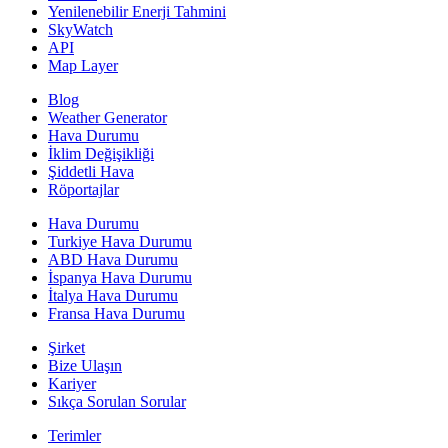
Yenilenebilir Enerji Tahmini
SkyWatch
API
Map Layer
Blog
Weather Generator
Hava Durumu
İklim Değişikliği
Şiddetli Hava
Röportajlar
Hava Durumu
Turkiye Hava Durumu
ABD Hava Durumu
İspanya Hava Durumu
İtalya Hava Durumu
Fransa Hava Durumu
Şirket
Bize Ulaşın
Kariyer
Sıkça Sorulan Sorular
Terimler