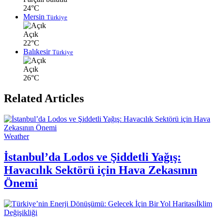
24°C
Mersin
Türkiye
Açık
22°C
Balıkesir
Türkiye
Açık
26°C
Related Articles
Weather
İstanbul’da Lodos ve Şiddetli Yağış:
Havacılık Sektörü için Hava Zekasının
Önemi
İklim
Değişikliği