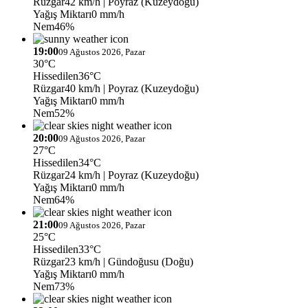
Rüzgar
42 km/h
| Poyraz (Kuzeydoğu)
Yağış Miktarı
0 mm/h
Nem
46%
19:00
09 Ağustos 2026, Pazar
30°C
Hissedilen
36°C
Rüzgar
40 km/h
| Poyraz (Kuzeydoğu)
Yağış Miktarı
0 mm/h
Nem
52%
20:00
09 Ağustos 2026, Pazar
27°C
Hissedilen
34°C
Rüzgar
24 km/h
| Poyraz (Kuzeydoğu)
Yağış Miktarı
0 mm/h
Nem
64%
21:00
09 Ağustos 2026, Pazar
25°C
Hissedilen
33°C
Rüzgar
23 km/h
| Gündoğusu (Doğu)
Yağış Miktarı
0 mm/h
Nem
73%