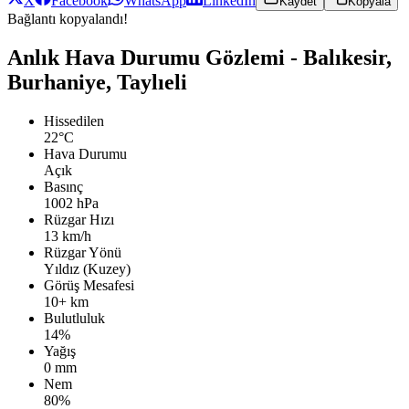
X
Facebook
WhatsApp
LinkedIn
Kaydet
Kopyala
Bağlantı kopyalandı!
Anlık Hava Durumu Gözlemi - Balıkesir,
Burhaniye, Taylıeli
Hissedilen
22°C
Hava Durumu
Açık
Basınç
1002 hPa
Rüzgar Hızı
13 km/h
Rüzgar Yönü
Yıldız (Kuzey)
Görüş Mesafesi
10+ km
Bulutluluk
14%
Yağış
0 mm
Nem
80%