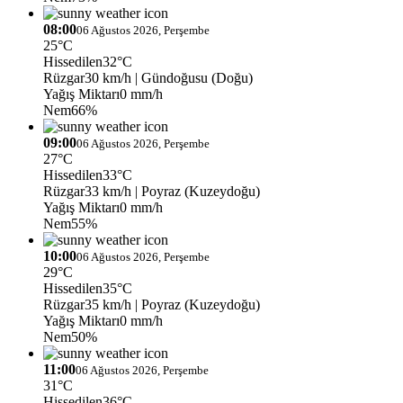
08:00
06 Ağustos 2026, Perşembe
25°C
Hissedilen
32°C
Rüzgar
30 km/h
| Gündoğusu (Doğu)
Yağış Miktarı
0 mm/h
Nem
66%
09:00
06 Ağustos 2026, Perşembe
27°C
Hissedilen
33°C
Rüzgar
33 km/h
| Poyraz (Kuzeydoğu)
Yağış Miktarı
0 mm/h
Nem
55%
10:00
06 Ağustos 2026, Perşembe
29°C
Hissedilen
35°C
Rüzgar
35 km/h
| Poyraz (Kuzeydoğu)
Yağış Miktarı
0 mm/h
Nem
50%
11:00
06 Ağustos 2026, Perşembe
31°C
Hissedilen
36°C