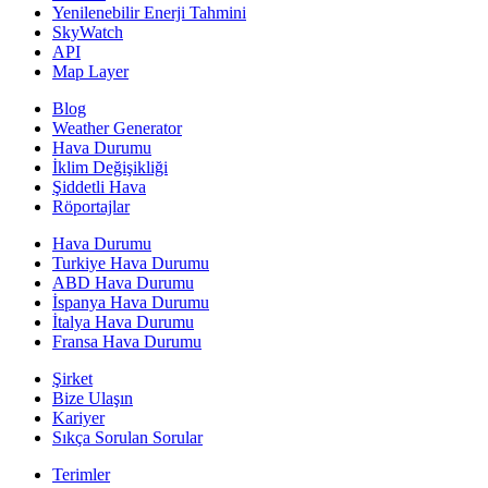
Yenilenebilir Enerji Tahmini
SkyWatch
API
Map Layer
Blog
Weather Generator
Hava Durumu
İklim Değişikliği
Şiddetli Hava
Röportajlar
Hava Durumu
Turkiye Hava Durumu
ABD Hava Durumu
İspanya Hava Durumu
İtalya Hava Durumu
Fransa Hava Durumu
Şirket
Bize Ulaşın
Kariyer
Sıkça Sorulan Sorular
Terimler