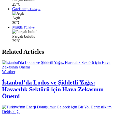
25°C
Gaziantep
Türkiye
Açık
30°C
Muğla
Türkiye
Parçalı bulutlu
29°C
Related Articles
Weather
İstanbul’da Lodos ve Şiddetli Yağış:
Havacılık Sektörü için Hava Zekasının
Önemi
İklim
Değişikliği