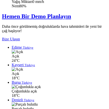
Yağış Miktarı
0 mm/h
Nem
80%
Hemen Bir Demo Planlayın
Daha önce görülmemiş doğruluklarda hava tahminleri ile yeni bir
çağ başlıyor!
Bize Ulaşın
Edirne
Türkiye
Açık
24°C
Kayseri
Türkiye
Açık
18°C
Bursa
Türkiye
Çoğunlukla açık
18°C
Denizli
Türkiye
Parçalı bulutlu