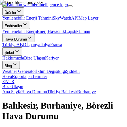
Ürünler
Yenilenebilir Enerji Tahmini
SkyWatch
API
Map Layer
Endüstriler
Yenilenebilir Enerji
Enerji
Havacılık
Lojistik
Liman
Hava Durumu
Türkiye
ABD
İspanya
İtalya
Fransa
Şirket
Hakkımızda
Bize Ulaşın
Kariyer
Blog
Weather Generator
İklim Değişikliği
Şiddetli
Hava
Röportajlar
Terimler
EN
TR
Bize Ulaşın
Ana Sayfa
Hava Durumu
Türkiye
Balıkesir
Burhaniye
Balıkesir, Burhaniye, Börezli
Hava Durumu