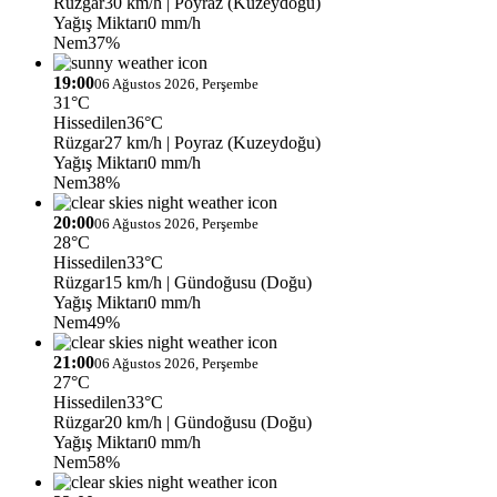
Rüzgar
30 km/h
| Poyraz (Kuzeydoğu)
Yağış Miktarı
0 mm/h
Nem
37%
19:00
06 Ağustos 2026, Perşembe
31°C
Hissedilen
36°C
Rüzgar
27 km/h
| Poyraz (Kuzeydoğu)
Yağış Miktarı
0 mm/h
Nem
38%
20:00
06 Ağustos 2026, Perşembe
28°C
Hissedilen
33°C
Rüzgar
15 km/h
| Gündoğusu (Doğu)
Yağış Miktarı
0 mm/h
Nem
49%
21:00
06 Ağustos 2026, Perşembe
27°C
Hissedilen
33°C
Rüzgar
20 km/h
| Gündoğusu (Doğu)
Yağış Miktarı
0 mm/h
Nem
58%