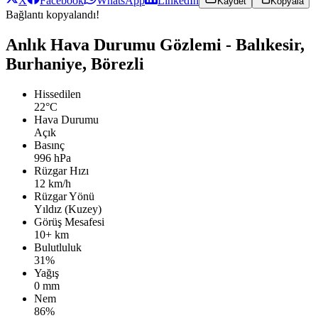
X
Facebook
WhatsApp
LinkedIn
Kaydet
Kopyala
Bağlantı kopyalandı!
Anlık Hava Durumu Gözlemi - Balıkesir,
Burhaniye, Börezli
Hissedilen
22°C
Hava Durumu
Açık
Basınç
996 hPa
Rüzgar Hızı
12 km/h
Rüzgar Yönü
Yıldız (Kuzey)
Görüş Mesafesi
10+ km
Bulutluluk
31%
Yağış
0 mm
Nem
86%