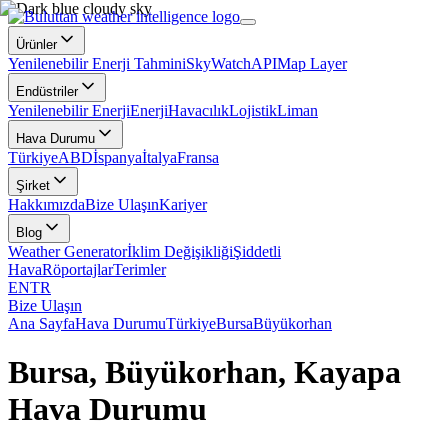
Ürünler
Yenilenebilir Enerji Tahmini
SkyWatch
API
Map Layer
Endüstriler
Yenilenebilir Enerji
Enerji
Havacılık
Lojistik
Liman
Hava Durumu
Türkiye
ABD
İspanya
İtalya
Fransa
Şirket
Hakkımızda
Bize Ulaşın
Kariyer
Blog
Weather Generator
İklim Değişikliği
Şiddetli
Hava
Röportajlar
Terimler
EN
TR
Bize Ulaşın
Ana Sayfa
Hava Durumu
Türkiye
Bursa
Büyükorhan
Bursa, Büyükorhan, Kayapa
Hava Durumu