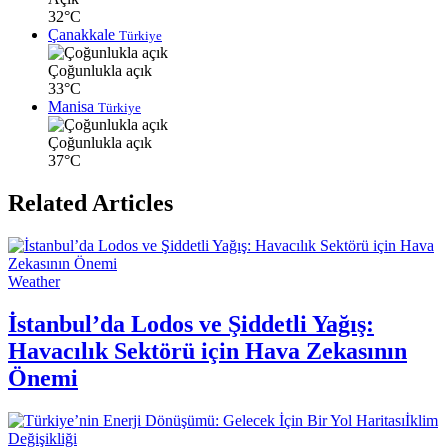
32°C
Çanakkale
Türkiye
Çoğunlukla açık
33°C
Manisa
Türkiye
Çoğunlukla açık
37°C
Related Articles
Weather
İstanbul’da Lodos ve Şiddetli Yağış:
Havacılık Sektörü için Hava Zekasının
Önemi
İklim
Değişikliği