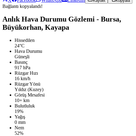
X
Facebook
WhatsApp
LinkedIn
Kaydet
Kopyala
Bağlantı kopyalandı!
Anlık Hava Durumu Gözlemi - Bursa,
Büyükorhan, Kayapa
Hissedilen
24°C
Hava Durumu
Güneşli
Basınç
917 hPa
Rüzgar Hızı
16 km/h
Rüzgar Yönü
Yıldız (Kuzey)
Görüş Mesafesi
10+ km
Bulutluluk
19%
Yağış
0 mm
Nem
52%