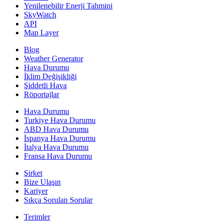
Yenilenebilir Enerji Tahmini
SkyWatch
API
Map Layer
Blog
Weather Generator
Hava Durumu
İklim Değişikliği
Şiddetli Hava
Röportajlar
Hava Durumu
Turkiye Hava Durumu
ABD Hava Durumu
İspanya Hava Durumu
İtalya Hava Durumu
Fransa Hava Durumu
Şirket
Bize Ulaşın
Kariyer
Sıkça Sorulan Sorular
Terimler