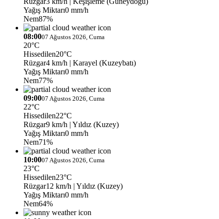
Rüzgar
3 km/h
| Keşişleme (Güneydoğu)
Yağış Miktarı
0 mm/h
Nem
87%
08:00
07 Ağustos 2026, Cuma
20°C
Hissedilen
20°C
Rüzgar
4 km/h
| Karayel (Kuzeybatı)
Yağış Miktarı
0 mm/h
Nem
77%
09:00
07 Ağustos 2026, Cuma
22°C
Hissedilen
22°C
Rüzgar
9 km/h
| Yıldız (Kuzey)
Yağış Miktarı
0 mm/h
Nem
71%
10:00
07 Ağustos 2026, Cuma
23°C
Hissedilen
23°C
Rüzgar
12 km/h
| Yıldız (Kuzey)
Yağış Miktarı
0 mm/h
Nem
64%