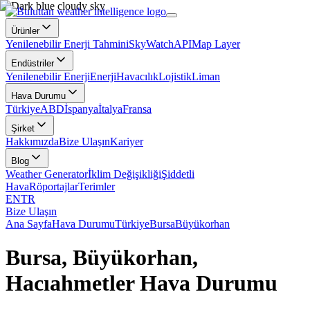
Ürünler
Yenilenebilir Enerji Tahmini
SkyWatch
API
Map Layer
Endüstriler
Yenilenebilir Enerji
Enerji
Havacılık
Lojistik
Liman
Hava Durumu
Türkiye
ABD
İspanya
İtalya
Fransa
Şirket
Hakkımızda
Bize Ulaşın
Kariyer
Blog
Weather Generator
İklim Değişikliği
Şiddetli
Hava
Röportajlar
Terimler
EN
TR
Bize Ulaşın
Ana Sayfa
Hava Durumu
Türkiye
Bursa
Büyükorhan
Bursa, Büyükorhan,
Hacıahmetler Hava Durumu