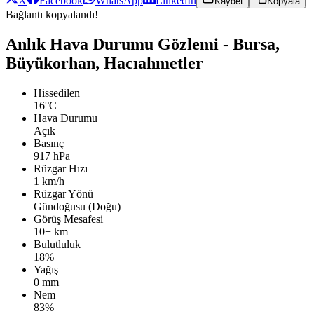
X
Facebook
WhatsApp
LinkedIn
Kaydet
Kopyala
Bağlantı kopyalandı!
Anlık Hava Durumu Gözlemi - Bursa,
Büyükorhan, Hacıahmetler
Hissedilen
16°C
Hava Durumu
Açık
Basınç
917 hPa
Rüzgar Hızı
1 km/h
Rüzgar Yönü
Gündoğusu (Doğu)
Görüş Mesafesi
10+ km
Bulutluluk
18%
Yağış
0 mm
Nem
83%