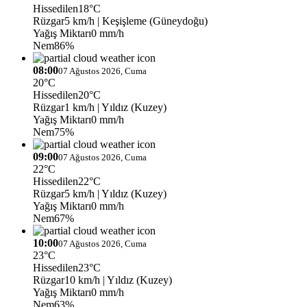
Hissedilen
18°C
Rüzgar
5 km/h
| Keşişleme (Güneydoğu)
Yağış Miktarı
0 mm/h
Nem
86%
08:00
07 Ağustos 2026, Cuma
20°C
Hissedilen
20°C
Rüzgar
1 km/h
| Yıldız (Kuzey)
Yağış Miktarı
0 mm/h
Nem
75%
09:00
07 Ağustos 2026, Cuma
22°C
Hissedilen
22°C
Rüzgar
5 km/h
| Yıldız (Kuzey)
Yağış Miktarı
0 mm/h
Nem
67%
10:00
07 Ağustos 2026, Cuma
23°C
Hissedilen
23°C
Rüzgar
10 km/h
| Yıldız (Kuzey)
Yağış Miktarı
0 mm/h
Nem
63%