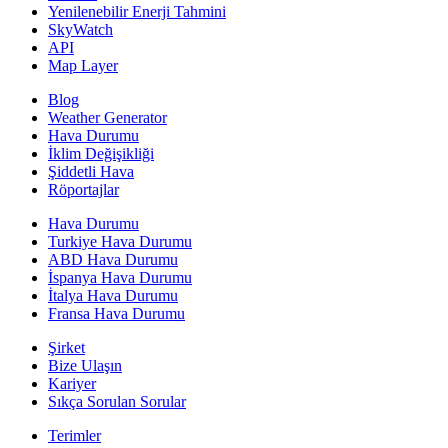
Yenilenebilir Enerji Tahmini
SkyWatch
API
Map Layer
Blog
Weather Generator
Hava Durumu
İklim Değişikliği
Şiddetli Hava
Röportajlar
Hava Durumu
Turkiye Hava Durumu
ABD Hava Durumu
İspanya Hava Durumu
İtalya Hava Durumu
Fransa Hava Durumu
Şirket
Bize Ulaşın
Kariyer
Sıkça Sorulan Sorular
Terimler