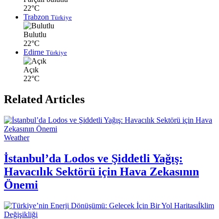
22°C
Trabzon
Türkiye
Bulutlu
22°C
Edirne
Türkiye
Açık
22°C
Related Articles
Weather
İstanbul’da Lodos ve Şiddetli Yağış:
Havacılık Sektörü için Hava Zekasının
Önemi
İklim
Değişikliği