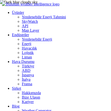
Ürünler
Yenilenebilir Enerji Tahmini
SkyWatch
API
Map Layer
Endüstriler
Yenilenebilir Enerji
Enerji
Havacılık
Lojistik
Liman
Hava Durumu
Türkiye
ABD
İspanya
İtalya
Fransa
Şirket
Hakkımızda
Bize Ulaşın
Kariyer
Blog
Weather Generator