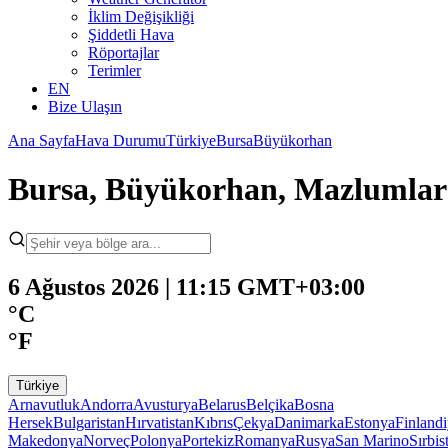
İklim Değişikliği
Şiddetli Hava
Röportajlar
Terimler
EN
Bize Ulaşın
Ana Sayfa
Hava Durumu
Türkiye
Bursa
Büyükorhan
Bursa, Büyükorhan, Mazlumla
6 Ağustos 2026 | 11:15 GMT+03:00
°C
°F
Türkiye
Arnavutluk
Andorra
Avusturya
Belarus
Belçika
Bosna
Hersek
Bulgaristan
Hırvatistan
Kıbrıs
Çekya
Danimarka
Estonya
Finland
Makedonya
Norveç
Polonya
Portekiz
Romanya
Rusya
San Marino
Sırbis