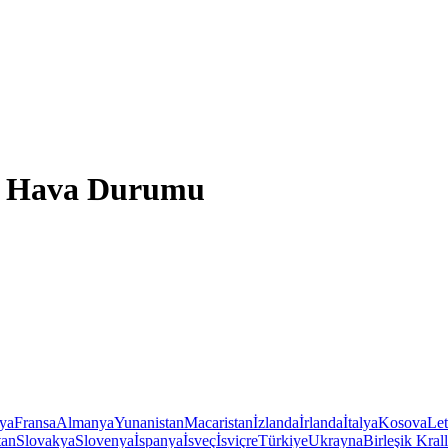
r Hava Durumu
iya
Fransa
Almanya
Yunanistan
Macaristan
İzlanda
İrlanda
İtalya
Kosova
Le
tan
Slovakya
Slovenya
İspanya
İsveç
İsviçre
Türkiye
Ukrayna
Birleşik Krall