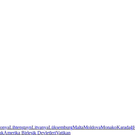
tonya
Lihtenştayn
Litvanya
Lüksemburg
Malta
Moldova
Monako
Karadağ
ık
Amerika Birleşik Devletleri
Vatikan