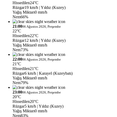
Hissedilen
24°C
Rüzgar
19 km/h
| Yıldız (Kuzey)
Yağış Miktarı
0 mm/h
Nem
66%
21:00
06 Ağustos 2026, Perşembe
22°C
Hissedilen
22°C
Rüzgar
12 km/h
| Yıldız (Kuzey)
Yağış Miktarı
0 mm/h
Nem
73%
22:00
06 Ağustos 2026, Perşembe
21°C
Hissedilen
21°C
Rüzgar
6 km/h
| Karayel (Kuzeybatı)
Yağış Miktarı
0 mm/h
Nem
79%
23:00
06 Ağustos 2026, Perşembe
20°C
Hissedilen
20°C
Rüzgar
5 km/h
| Yıldız (Kuzey)
Yağış Miktarı
0 mm/h
Nem
83%