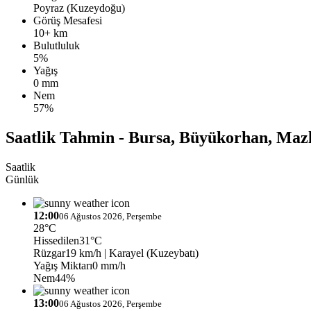
Poyraz (Kuzeydoğu)
Görüş Mesafesi
10+ km
Bulutluluk
5%
Yağış
0 mm
Nem
57%
Saatlik Tahmin - Bursa, Büyükorhan, Maz
Saatlik
Günlük
12:00
06 Ağustos 2026, Perşembe
28°C
Hissedilen
31°C
Rüzgar
19 km/h
| Karayel (Kuzeybatı)
Yağış Miktarı
0 mm/h
Nem
44%
13:00
06 Ağustos 2026, Perşembe