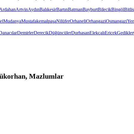
Ardahan
Artvin
Aydın
Balıkesir
Bartın
Batman
Bayburt
Bilecik
Bingöl
Bitlis
el
Mudanya
Mustafakemalpaşa
Nilüfer
Orhaneli
Orhangazi
Osmangazi
Yen
Danacılar
Demirler
Derecik
Düğüncüler
Durhasan
Elekçalı
Ericek
Gedikler
yükorhan, Mazlumlar