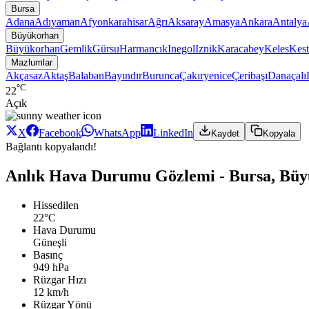
Bursa
Adana
Adıyaman
Afyonkarahisar
Ağrı
Aksaray
Amasya
Ankara
Antalya
Büyükorhan
Büyükorhan
Gemlik
Gürsu
Harmancık
Inegol
Iznik
Karacabey
Keles
Kest
Mazlumlar
Akçasaz
Aktaş
Balaban
Bayındır
Burunca
Çakıryenice
Çeribaşı
Danaçalı
°C
22
Açık
X
Facebook
WhatsApp
LinkedIn
Kaydet
Kopyala
Bağlantı kopyalandı!
Anlık Hava Durumu Gözlemi - Bursa, Bü
Hissedilen
22°C
Hava Durumu
Güneşli
Basınç
949 hPa
Rüzgar Hızı
12 km/h
Rüzgar Yönü