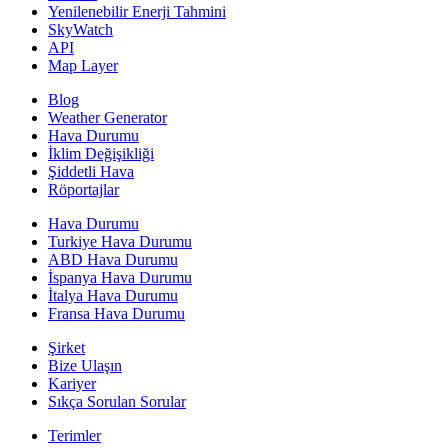
Yenilenebilir Enerji Tahmini
SkyWatch
API
Map Layer
Blog
Weather Generator
Hava Durumu
İklim Değişikliği
Şiddetli Hava
Röportajlar
Hava Durumu
Turkiye Hava Durumu
ABD Hava Durumu
İspanya Hava Durumu
İtalya Hava Durumu
Fransa Hava Durumu
Şirket
Bize Ulaşın
Kariyer
Sıkça Sorulan Sorular
Terimler