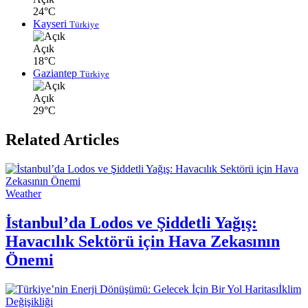
24°C
Kayseri
Türkiye
Açık
18°C
Gaziantep
Türkiye
Açık
29°C
Related Articles
Weather
İstanbul’da Lodos ve Şiddetli Yağış:
Havacılık Sektörü için Hava Zekasının
Önemi
İklim
Değişikliği