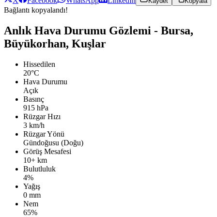
X
Facebook
WhatsApp
LinkedIn
Kaydet
Kopyala
Bağlantı kopyalandı!
Anlık Hava Durumu Gözlemi - Bursa,
Büyükorhan, Kuşlar
Hissedilen
20°C
Hava Durumu
Açık
Basınç
915 hPa
Rüzgar Hızı
3 km/h
Rüzgar Yönü
Gündoğusu (Doğu)
Görüş Mesafesi
10+ km
Bulutluluk
4%
Yağış
0 mm
Nem
65%