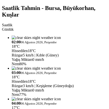
Saatlik Tahmin - Bursa, Büyükorhan,
Kuşlar
Saatlik
Günlük
02:00
06 Ağustos 2026, Perşembe
18°C
Hissedilen
18°C
Rüzgar
5 km/h
| Kıble (Güney)
Yağış Miktarı
0 mm/h
Nem
80%
03:00
06 Ağustos 2026, Perşembe
18°C
Hissedilen
18°C
Rüzgar
3 km/h
| Keşişleme (Güneydoğu)
Yağış Miktarı
0 mm/h
Nem
77%
04:00
06 Ağustos 2026, Perşembe
17°C