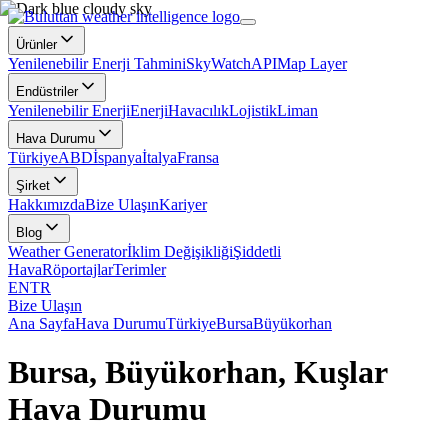
Ürünler
Yenilenebilir Enerji Tahmini
SkyWatch
API
Map Layer
Endüstriler
Yenilenebilir Enerji
Enerji
Havacılık
Lojistik
Liman
Hava Durumu
Türkiye
ABD
İspanya
İtalya
Fransa
Şirket
Hakkımızda
Bize Ulaşın
Kariyer
Blog
Weather Generator
İklim Değişikliği
Şiddetli
Hava
Röportajlar
Terimler
EN
TR
Bize Ulaşın
Ana Sayfa
Hava Durumu
Türkiye
Bursa
Büyükorhan
Bursa, Büyükorhan, Kuşlar
Hava Durumu