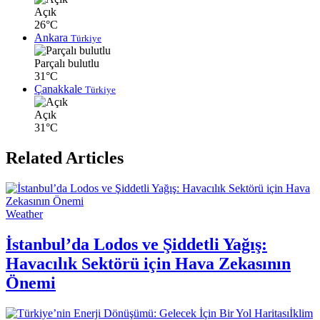
Açık
26°C
Ankara
Türkiye
Parçalı bulutlu
31°C
Çanakkale
Türkiye
Açık
31°C
Related Articles
Weather
İstanbul’da Lodos ve Şiddetli Yağış:
Havacılık Sektörü için Hava Zekasının
Önemi
İklim