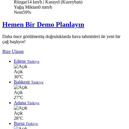
Rüzgar
14 km/h
| Karayel (Kuzeybatı)
Yağış Miktarı
0 mm/h
Nem
59%
Hemen Bir Demo Planlayın
Daha önce görülmemiş doğruluklarda hava tahminleri ile yeni bir
çağ başlıyor!
Bize Ulaşın
Edirne
Türkiye
Açık
30°C
Balıkesir
Türkiye
Açık
27°C
Adana
Türkiye
Açık
28°C
Bursa
Türkiye