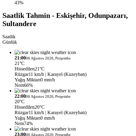
43%
Saatlik Tahmin - Eskişehir, Odunpazarı,
Sultandere
Saatlik
Günlük
21:00
06 Ağustos 2026, Perşembe
21°C
Hissedilen
21°C
Rüzgar
11 km/h
| Karayel (Kuzeybatı)
Yağış Miktarı
0 mm/h
Nem
66%
22:00
06 Ağustos 2026, Perşembe
20°C
Hissedilen
20°C
Rüzgar
11 km/h
| Karayel (Kuzeybatı)
Yağış Miktarı
0 mm/h
Nem
74%
23:00
06 Ağustos 2026, Perşembe