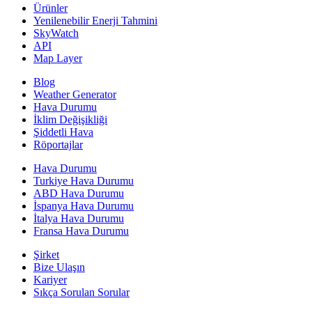
Ürünler
Yenilenebilir Enerji Tahmini
SkyWatch
API
Map Layer
Blog
Weather Generator
Hava Durumu
İklim Değişikliği
Şiddetli Hava
Röportajlar
Hava Durumu
Turkiye Hava Durumu
ABD Hava Durumu
İspanya Hava Durumu
İtalya Hava Durumu
Fransa Hava Durumu
Şirket
Bize Ulaşın
Kariyer
Sıkça Sorulan Sorular