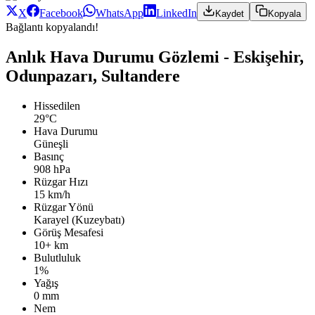
X
Facebook
WhatsApp
LinkedIn
Kaydet
Kopyala
Bağlantı kopyalandı!
Anlık Hava Durumu Gözlemi - Eskişehir,
Odunpazarı, Sultandere
Hissedilen
29°C
Hava Durumu
Güneşli
Basınç
908 hPa
Rüzgar Hızı
15 km/h
Rüzgar Yönü
Karayel (Kuzeybatı)
Görüş Mesafesi
10+ km
Bulutluluk
1%
Yağış
0 mm
Nem