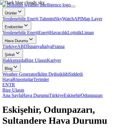
Ürünler
Yenilenebilir Enerji Tahmini
SkyWatch
API
Map Layer
Endüstriler
Yenilenebilir Enerji
Enerji
Havacılık
Lojistik
Liman
Hava Durumu
Türkiye
ABD
İspanya
İtalya
Fransa
Şirket
Hakkımızda
Bize Ulaşın
Kariyer
Blog
Weather Generator
İklim Değişikliği
Şiddetli
Hava
Röportajlar
Terimler
EN
TR
Bize Ulaşın
Ana Sayfa
Hava Durumu
Türkiye
Eskişehir
Odunpazarı
Eskişehir, Odunpazarı,
Sultandere Hava Durumu