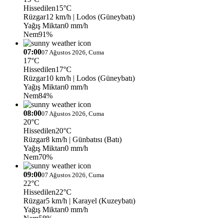
Hissedilen
15°C
Rüzgar
12 km/h
| Lodos (Güneybatı)
Yağış Miktarı
0 mm/h
Nem
91%
07:00
07 Ağustos 2026, Cuma
17°C
Hissedilen
17°C
Rüzgar
10 km/h
| Lodos (Güneybatı)
Yağış Miktarı
0 mm/h
Nem
84%
08:00
07 Ağustos 2026, Cuma
20°C
Hissedilen
20°C
Rüzgar
8 km/h
| Günbatısı (Batı)
Yağış Miktarı
0 mm/h
Nem
70%
09:00
07 Ağustos 2026, Cuma
22°C
Hissedilen
22°C
Rüzgar
5 km/h
| Karayel (Kuzeybatı)
Yağış Miktarı
0 mm/h