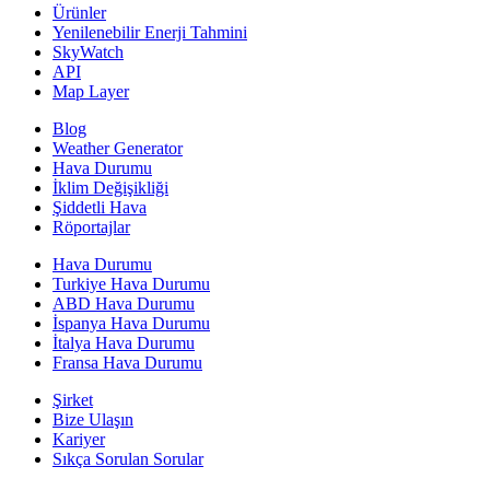
Ürünler
Yenilenebilir Enerji Tahmini
SkyWatch
API
Map Layer
Blog
Weather Generator
Hava Durumu
İklim Değişikliği
Şiddetli Hava
Röportajlar
Hava Durumu
Turkiye Hava Durumu
ABD Hava Durumu
İspanya Hava Durumu
İtalya Hava Durumu
Fransa Hava Durumu
Şirket
Bize Ulaşın
Kariyer
Sıkça Sorulan Sorular