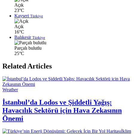
Açık
23°C
Kayseri
Türkiye
Açık
16°C
Balıkesir
Türkiye
Parçalı bulutlu
25°C
Related Articles
Weather
İstanbul’da Lodos ve Şiddetli Yağış:
Havacılık Sektörü için Hava Zekasının
Önemi
İklim