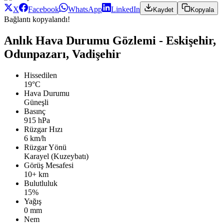
X
Facebook
WhatsApp
LinkedIn
Kaydet
Kopyala
Bağlantı kopyalandı!
Anlık Hava Durumu Gözlemi - Eskişehir,
Odunpazarı, Vadişehir
Hissedilen
19°C
Hava Durumu
Güneşli
Basınç
915 hPa
Rüzgar Hızı
6 km/h
Rüzgar Yönü
Karayel (Kuzeybatı)
Görüş Mesafesi
10+ km
Bulutluluk
15%
Yağış
0 mm
Nem