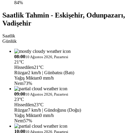
84%
Saatlik Tahmin - Eskişehir, Odunpazarı,
Vadişehir
Saatlik
Günlük
08:00
10 Ağustos 2026, Pazartesi
21°C
Hissedilen
21°C
Rüzgar
2 km/h
| Günbatısı (Batı)
Yağış Miktarı
0 mm/h
Nem
73%
09:00
10 Ağustos 2026, Pazartesi
23°C
Hissedilen
23°C
Rüzgar
7 km/h
| Gündoğusu (Doğu)
Yağış Miktarı
0 mm/h
Nem
57%
10:00
10 Ağustos 2026, Pazartesi