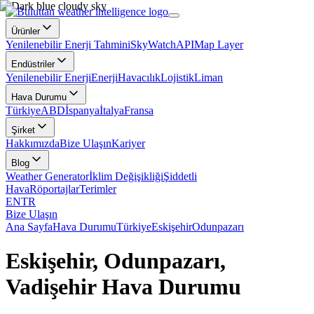
Ürünler
Yenilenebilir Enerji Tahmini
SkyWatch
API
Map Layer
Endüstriler
Yenilenebilir Enerji
Enerji
Havacılık
Lojistik
Liman
Hava Durumu
Türkiye
ABD
İspanya
İtalya
Fransa
Şirket
Hakkımızda
Bize Ulaşın
Kariyer
Blog
Weather Generator
İklim Değişikliği
Şiddetli
Hava
Röportajlar
Terimler
EN
TR
Bize Ulaşın
Ana Sayfa
Hava Durumu
Türkiye
Eskişehir
Odunpazarı
Eskişehir, Odunpazarı,
Vadişehir Hava Durumu