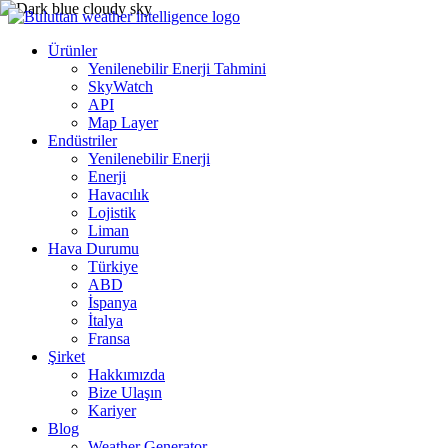
Ürünler
Yenilenebilir Enerji Tahmini
SkyWatch
API
Map Layer
Endüstriler
Yenilenebilir Enerji
Enerji
Havacılık
Lojistik
Liman
Hava Durumu
Türkiye
ABD
İspanya
İtalya
Fransa
Şirket
Hakkımızda
Bize Ulaşın
Kariyer
Blog
Weather Generator