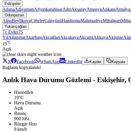
Eskişehir
Adana
Adıyaman
Afyonkarahisar
Ağrı
Aksaray
Amasya
Ankara
Antalya
Odunpazarı
Alpu
Beylikova
Çifteler
Günyüzü
Han
Inonu
Mahmudiye
Mihalgazi
Mihal
Yukarıçağlan
71 Evler
75
Yıl
Ağapınar
Akarbaşı
Akçağlan
Akçakaya
Akcami
Akkaya
Akpınar
Ala
°C
19
Açık
X
Facebook
WhatsApp
LinkedIn
Kaydet
Kopyala
Bağlantı kopyalandı!
Anlık Hava Durumu Gözlemi - Eskişehir, 
Hissedilen
19°C
Hava Durumu
Açık
Basınç
900 hPa
Rüzgar Hızı
9 km/h