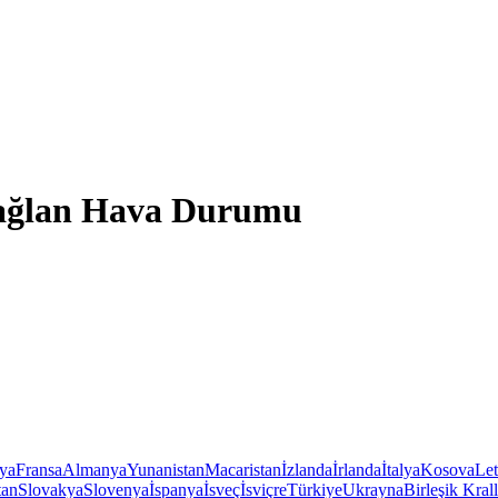
çağlan Hava Durumu
iya
Fransa
Almanya
Yunanistan
Macaristan
İzlanda
İrlanda
İtalya
Kosova
Le
tan
Slovakya
Slovenya
İspanya
İsveç
İsviçre
Türkiye
Ukrayna
Birleşik Krall