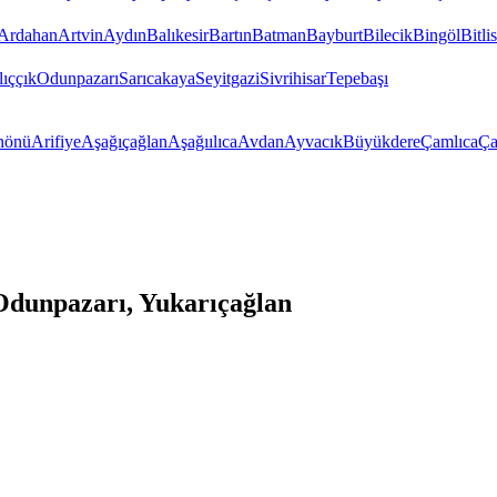
Ardahan
Artvin
Aydın
Balıkesir
Bartın
Batman
Bayburt
Bilecik
Bingöl
Bitlis
ıççık
Odunpazarı
Sarıcakaya
Seyitgazi
Sivrihisar
Tepebaşı
nönü
Arifiye
Aşağıçağlan
Aşağıılıca
Avdan
Ayvacık
Büyükdere
Çamlıca
Ça
Odunpazarı, Yukarıçağlan