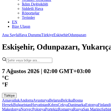
İklim Değişikliği
Şiddetli Hava
Röportajlar
Terimler
EN
Bize Ulaşın
Ana Sayfa
Hava Durumu
Türkiye
Eskişehir
Odunpazarı
Eskişehir, Odunpazarı, Yukarı
7 Ağustos 2026 | 02:00 GMT+03:00
°C
°F
Türkiye
Arnavutluk
Andorra
Avusturya
Belarus
Belçika
Bosna
Hersek
Bulgaristan
Hırvatistan
Kıbrıs
Çekya
Danimarka
Estonya
Finland
Makedonya
Norveç
Polonya
Portekiz
Romanya
Rusya
San Marino
Sırbis