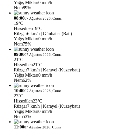
Yağış Miktarı
0 mm/h
Nem
89%
08:00
07 Ağustos 2026, Cuma
19°C
Hissedilen
19°C
Rüzgar
6 km/h
| Günbatısı (Batı)
Yağış Miktarı
0 mm/h
Nem
75%
09:00
07 Ağustos 2026, Cuma
21°C
Hissedilen
21°C
Rüzgar
7 km/h
| Karayel (Kuzeybatı)
Yağış Miktarı
0 mm/h
Nem
62%
10:00
07 Ağustos 2026, Cuma
23°C
Hissedilen
23°C
Rüzgar
7 km/h
| Karayel (Kuzeybatı)
Yağış Miktarı
0 mm/h
Nem
53%
11:00
07 Ağustos 2026, Cuma