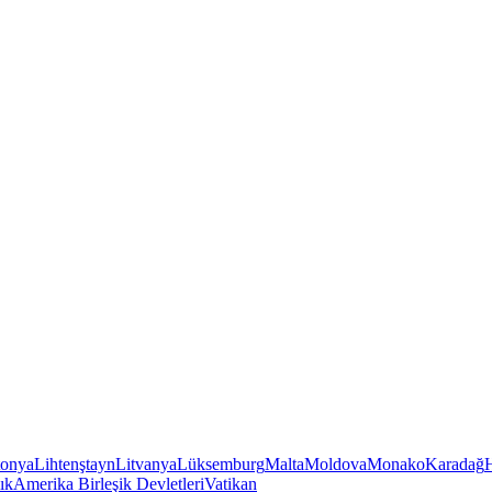
tonya
Lihtenştayn
Litvanya
Lüksemburg
Malta
Moldova
Monako
Karadağ
ık
Amerika Birleşik Devletleri
Vatikan