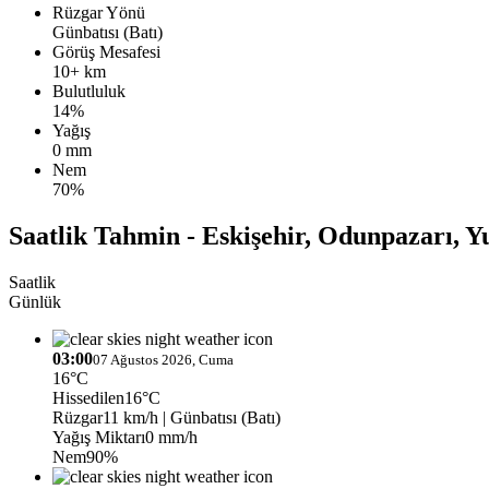
Rüzgar Yönü
Günbatısı (Batı)
Görüş Mesafesi
10+ km
Bulutluluk
14%
Yağış
0 mm
Nem
70%
Saatlik Tahmin - Eskişehir, Odunpazarı, Y
Saatlik
Günlük
03:00
07 Ağustos 2026, Cuma
16°C
Hissedilen
16°C
Rüzgar
11 km/h
| Günbatısı (Batı)
Yağış Miktarı
0 mm/h
Nem
90%