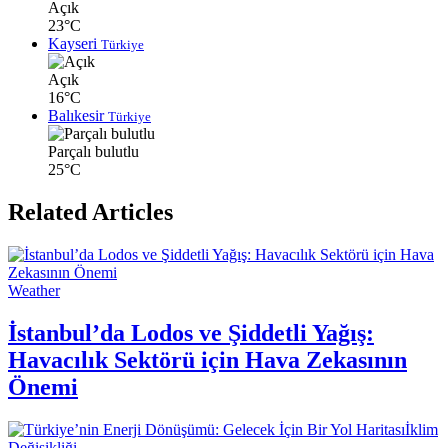
Açık
23°C
Kayseri
Türkiye
Açık
16°C
Balıkesir
Türkiye
Parçalı bulutlu
25°C
Related Articles
Weather
İstanbul’da Lodos ve Şiddetli Yağış:
Havacılık Sektörü için Hava Zekasının
Önemi
İklim
Değişikliği