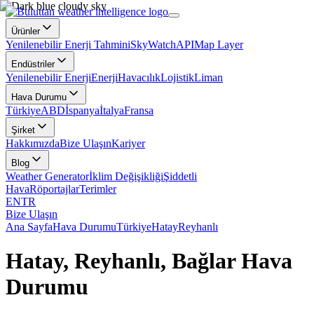
Ürünler
Yenilenebilir Enerji Tahmini
SkyWatch
API
Map Layer
Endüstriler
Yenilenebilir Enerji
Enerji
Havacılık
Lojistik
Liman
Hava Durumu
Türkiye
ABD
İspanya
İtalya
Fransa
Şirket
Hakkımızda
Bize Ulaşın
Kariyer
Blog
Weather Generator
İklim Değişikliği
Şiddetli
Hava
Röportajlar
Terimler
EN
TR
Bize Ulaşın
Ana Sayfa
Hava Durumu
Türkiye
Hatay
Reyhanlı
Hatay, Reyhanlı, Bağlar Hava
Durumu