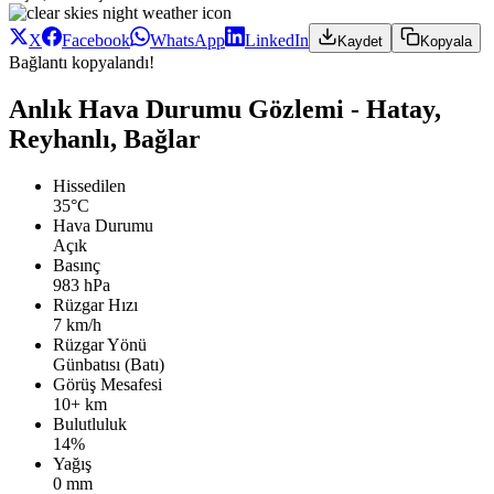
X
Facebook
WhatsApp
LinkedIn
Kaydet
Kopyala
Bağlantı kopyalandı!
Anlık Hava Durumu Gözlemi - Hatay,
Reyhanlı, Bağlar
Hissedilen
35°C
Hava Durumu
Açık
Basınç
983 hPa
Rüzgar Hızı
7 km/h
Rüzgar Yönü
Günbatısı (Batı)
Görüş Mesafesi
10+ km
Bulutluluk
14%
Yağış
0 mm