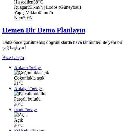
Hissedilen
38°C
Rüzgar
25 km/h
| Lodos (Güneybatı)
Yağış Miktarı
0 mm/h
Nem
59%
Hemen Bir Demo Planlayın
Daha önce görülmemiş doğruluklarda hava tahminleri ile yeni bir
çağ başlıyor!
Bize Ulaşın
Ankara
Türkiye
Çoğunlukla açık
31°C
Antalya
Türkiye
Parçalı bulutlu
30°C
İzmir
Türkiye
Açık
30°C
Eskişehir
Türkiye