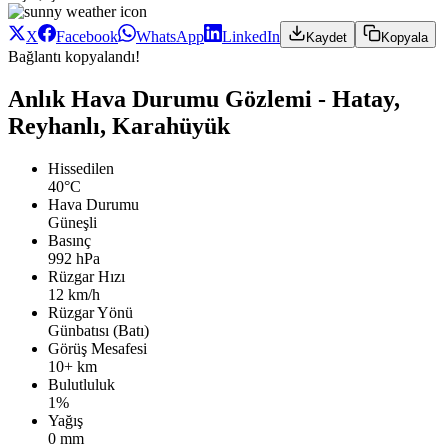
X
Facebook
WhatsApp
LinkedIn
Kaydet
Kopyala
Bağlantı kopyalandı!
Anlık Hava Durumu Gözlemi - Hatay,
Reyhanlı, Karahüyük
Hissedilen
40°C
Hava Durumu
Güneşli
Basınç
992 hPa
Rüzgar Hızı
12 km/h
Rüzgar Yönü
Günbatısı (Batı)
Görüş Mesafesi
10+ km
Bulutluluk
1%
Yağış
0 mm