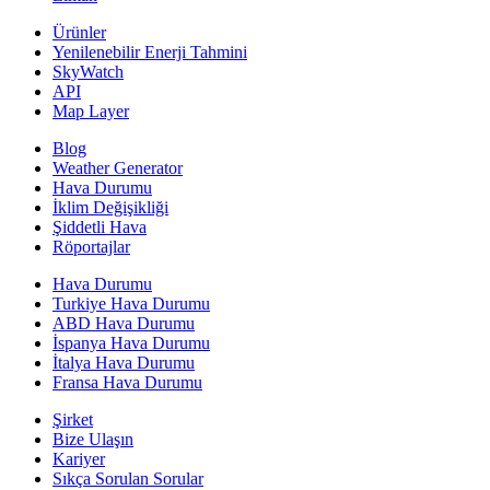
Ürünler
Yenilenebilir Enerji Tahmini
SkyWatch
API
Map Layer
Blog
Weather Generator
Hava Durumu
İklim Değişikliği
Şiddetli Hava
Röportajlar
Hava Durumu
Turkiye Hava Durumu
ABD Hava Durumu
İspanya Hava Durumu
İtalya Hava Durumu
Fransa Hava Durumu
Şirket
Bize Ulaşın
Kariyer
Sıkça Sorulan Sorular