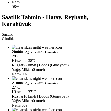
Nem
58%
Saatlik Tahmin - Hatay, Reyhanlı,
Karahüyük
Saatlik
Günlük
20:00
08 Ağustos 2026, Cumartesi
28°C
Hissedilen
38°C
Rüzgar
22 km/h
| Lodos (Güneybatı)
Yağış Miktarı
0 mm/h
Nem
70%
21:00
08 Ağustos 2026, Cumartesi
27°C
Hissedilen
37°C
Rüzgar
16 km/h
| Lodos (Güneybatı)
Yağış Miktarı
0 mm/h
Nem
75%