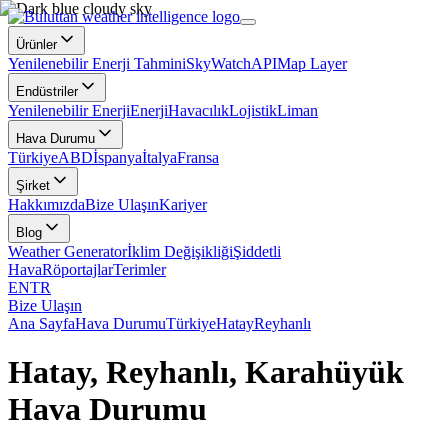
Ürünler
Yenilenebilir Enerji Tahmini
SkyWatch
API
Map Layer
Endüstriler
Yenilenebilir Enerji
Enerji
Havacılık
Lojistik
Liman
Hava Durumu
Türkiye
ABD
İspanya
İtalya
Fransa
Şirket
Hakkımızda
Bize Ulaşın
Kariyer
Blog
Weather Generator
İklim Değişikliği
Şiddetli
Hava
Röportajlar
Terimler
EN
TR
Bize Ulaşın
Ana Sayfa
Hava Durumu
Türkiye
Hatay
Reyhanlı
Hatay, Reyhanlı, Karahüyük
Hava Durumu