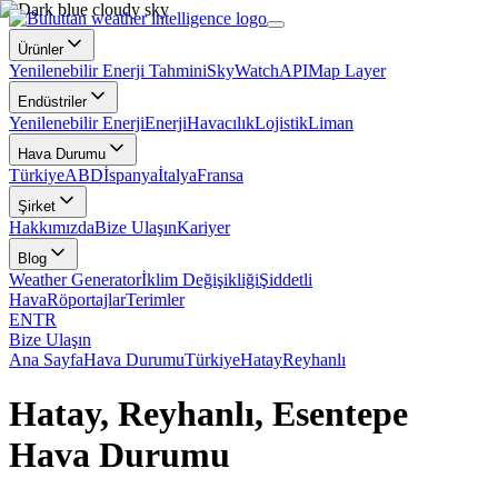
Ürünler
Yenilenebilir Enerji Tahmini
SkyWatch
API
Map Layer
Endüstriler
Yenilenebilir Enerji
Enerji
Havacılık
Lojistik
Liman
Hava Durumu
Türkiye
ABD
İspanya
İtalya
Fransa
Şirket
Hakkımızda
Bize Ulaşın
Kariyer
Blog
Weather Generator
İklim Değişikliği
Şiddetli
Hava
Röportajlar
Terimler
EN
TR
Bize Ulaşın
Ana Sayfa
Hava Durumu
Türkiye
Hatay
Reyhanlı
Hatay, Reyhanlı, Esentepe
Hava Durumu