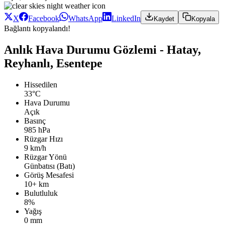
X
Facebook
WhatsApp
LinkedIn
Kaydet
Kopyala
Bağlantı kopyalandı!
Anlık Hava Durumu Gözlemi - Hatay,
Reyhanlı, Esentepe
Hissedilen
33°C
Hava Durumu
Açık
Basınç
985 hPa
Rüzgar Hızı
9 km/h
Rüzgar Yönü
Günbatısı (Batı)
Görüş Mesafesi
10+ km
Bulutluluk
8%
Yağış
0 mm