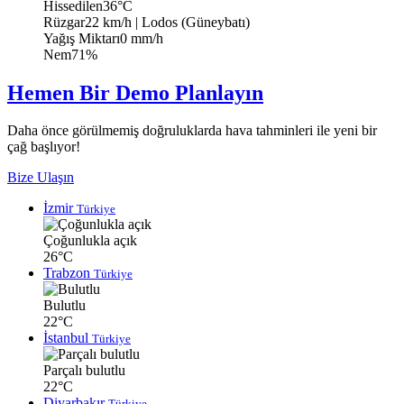
Hissedilen
36°C
Rüzgar
22 km/h
| Lodos (Güneybatı)
Yağış Miktarı
0 mm/h
Nem
71%
Hemen Bir Demo Planlayın
Daha önce görülmemiş doğruluklarda hava tahminleri ile yeni bir
çağ başlıyor!
Bize Ulaşın
İzmir
Türkiye
Çoğunlukla açık
26°C
Trabzon
Türkiye
Bulutlu
22°C
İstanbul
Türkiye
Parçalı bulutlu
22°C
Diyarbakır
Türkiye