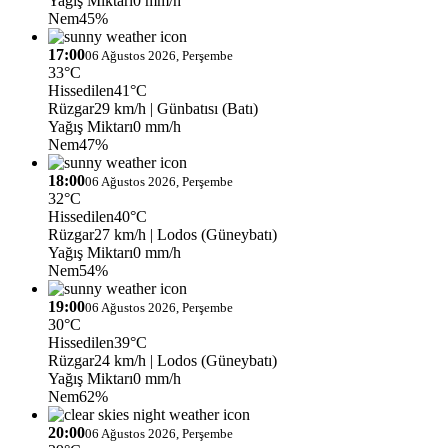
Yağış Miktarı
0 mm/h
Nem
45%
17:00
06 Ağustos 2026, Perşembe
33°C
Hissedilen
41°C
Rüzgar
29 km/h
| Günbatısı (Batı)
Yağış Miktarı
0 mm/h
Nem
47%
18:00
06 Ağustos 2026, Perşembe
32°C
Hissedilen
40°C
Rüzgar
27 km/h
| Lodos (Güneybatı)
Yağış Miktarı
0 mm/h
Nem
54%
19:00
06 Ağustos 2026, Perşembe
30°C
Hissedilen
39°C
Rüzgar
24 km/h
| Lodos (Güneybatı)
Yağış Miktarı
0 mm/h
Nem
62%
20:00
06 Ağustos 2026, Perşembe