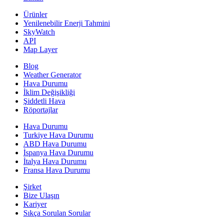
Ürünler
Yenilenebilir Enerji Tahmini
SkyWatch
API
Map Layer
Blog
Weather Generator
Hava Durumu
İklim Değişikliği
Şiddetli Hava
Röportajlar
Hava Durumu
Turkiye Hava Durumu
ABD Hava Durumu
İspanya Hava Durumu
İtalya Hava Durumu
Fransa Hava Durumu
Şirket
Bize Ulaşın
Kariyer
Sıkça Sorulan Sorular