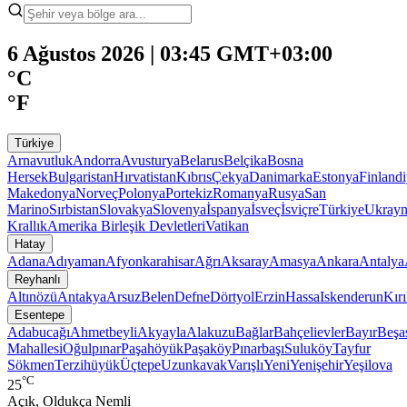
6 Ağustos 2026 | 03:45 GMT+03:00
°C
°F
Türkiye
Arnavutluk
Andorra
Avusturya
Belarus
Belçika
Bosna
Hersek
Bulgaristan
Hırvatistan
Kıbrıs
Çekya
Danimarka
Estonya
Finland
Makedonya
Norveç
Polonya
Portekiz
Romanya
Rusya
San
Marino
Sırbistan
Slovakya
Slovenya
İspanya
İsveç
İsviçre
Türkiye
Ukray
Krallık
Amerika Birleşik Devletleri
Vatikan
Hatay
Adana
Adıyaman
Afyonkarahisar
Ağrı
Aksaray
Amasya
Ankara
Antalya
Reyhanlı
Altınözü
Antakya
Arsuz
Belen
Defne
Dörtyol
Erzin
Hassa
Iskenderun
Kır
Esentepe
Adabucağı
Ahmetbeyli
Akyayla
Alakuzu
Bağlar
Bahçelievler
Bayır
Beşa
Mahallesi
Oğulpınar
Paşahöyük
Paşaköy
Pınarbaşı
Suluköy
Tayfur
Sökmen
Terzihüyük
Üçtepe
Uzunkavak
Varışlı
Yeni
Yenişehir
Yeşilova
°C
25
Açık, Oldukça Nemli