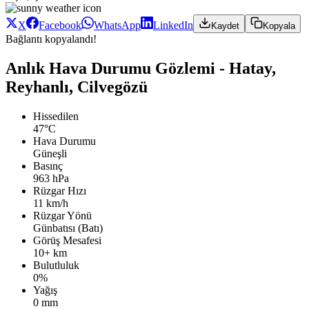
X
Facebook
WhatsApp
LinkedIn
Kaydet
Kopyala
Bağlantı kopyalandı!
Anlık Hava Durumu Gözlemi - Hatay,
Reyhanlı, Cilvegözü
Hissedilen
47°C
Hava Durumu
Güneşli
Basınç
963 hPa
Rüzgar Hızı
11 km/h
Rüzgar Yönü
Günbatısı (Batı)
Görüş Mesafesi
10+ km
Bulutluluk
0%
Yağış
0 mm