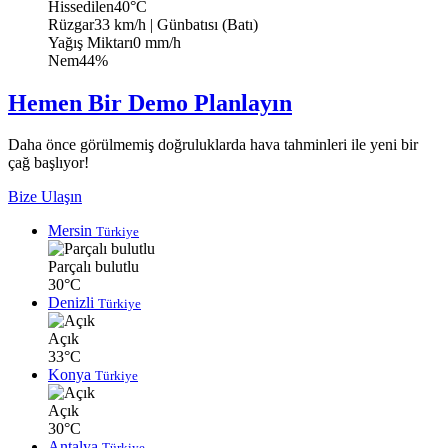
Hissedilen
40°C
Rüzgar
33 km/h
| Günbatısı (Batı)
Yağış Miktarı
0 mm/h
Nem
44%
Hemen Bir Demo Planlayın
Daha önce görülmemiş doğruluklarda hava tahminleri ile yeni bir
çağ başlıyor!
Bize Ulaşın
Mersin
Türkiye
Parçalı bulutlu
30°C
Denizli
Türkiye
Açık
33°C
Konya
Türkiye
Açık
30°C
Antalya
Türkiye