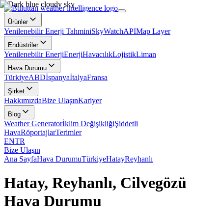
Ürünler
Yenilenebilir Enerji Tahmini
SkyWatch
API
Map Layer
Endüstriler
Yenilenebilir Enerji
Enerji
Havacılık
Lojistik
Liman
Hava Durumu
Türkiye
ABD
İspanya
İtalya
Fransa
Şirket
Hakkımızda
Bize Ulaşın
Kariyer
Blog
Weather Generator
İklim Değişikliği
Şiddetli
Hava
Röportajlar
Terimler
EN
TR
Bize Ulaşın
Ana Sayfa
Hava Durumu
Türkiye
Hatay
Reyhanlı
Hatay, Reyhanlı, Cilvegözü
Hava Durumu