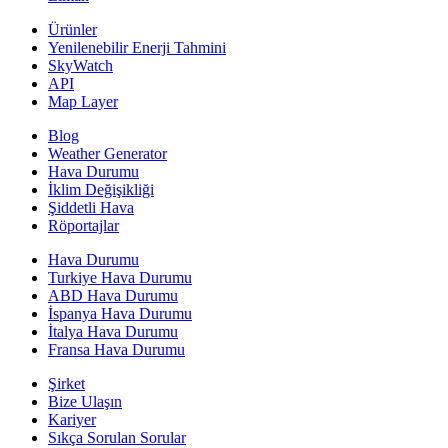
Ürünler
Yenilenebilir Enerji Tahmini
SkyWatch
API
Map Layer
Blog
Weather Generator
Hava Durumu
İklim Değişikliği
Şiddetli Hava
Röportajlar
Hava Durumu
Turkiye Hava Durumu
ABD Hava Durumu
İspanya Hava Durumu
İtalya Hava Durumu
Fransa Hava Durumu
Şirket
Bize Ulaşın
Kariyer
Sıkça Sorulan Sorular