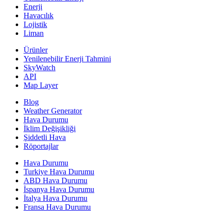
Enerji
Havacılık
Lojistik
Liman
Ürünler
Yenilenebilir Enerji Tahmini
SkyWatch
API
Map Layer
Blog
Weather Generator
Hava Durumu
İklim Değişikliği
Şiddetli Hava
Röportajlar
Hava Durumu
Turkiye Hava Durumu
ABD Hava Durumu
İspanya Hava Durumu
İtalya Hava Durumu
Fransa Hava Durumu