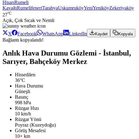
Hisarı
Rumeli
Kavağı
Rumelifeneri
Tarabya
Uskumruköy
Yeni
Yeniköy
Zekeriyaköy
°C
27
Açık, Çok Sıcak ve Nemli
X
Facebook
WhatsApp
LinkedIn
Kaydet
Kopyala
Bağlantı kopyalandı!
Anlık Hava Durumu Gözlemi - İstanbul,
Sarıyer, Bahçeköy Merkez
Hissedilen
36°C
Hava Durumu
Güneşli
Basınç
998 hPa
Rüzgar Hızı
10 km/h
Rüzgar Yönü
Poyraz (Kuzeydoğu)
Görüş Mesafesi
10+ km