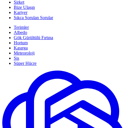
Şirket
Bize Ulaşın
Kariyer
Sıkça Sorulan Sorular
Terimler
Albedo
Gök Gürültülü Fırtına
Hortum
Kasırga
Meteoroloji
Sis
Süper Hücre