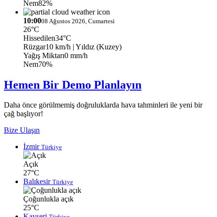
Nem
82%
10:00
08 Ağustos 2026, Cumartesi
26°C
Hissedilen
34°C
Rüzgar
10 km/h
| Yıldız (Kuzey)
Yağış Miktarı
0 mm/h
Nem
70%
Hemen Bir Demo Planlayın
Daha önce görülmemiş doğruluklarda hava tahminleri ile yeni bir
çağ başlıyor!
Bize Ulaşın
İzmir
Türkiye
Açık
27°C
Balıkesir
Türkiye
Çoğunlukla açık
25°C
Kayseri
Türkiye