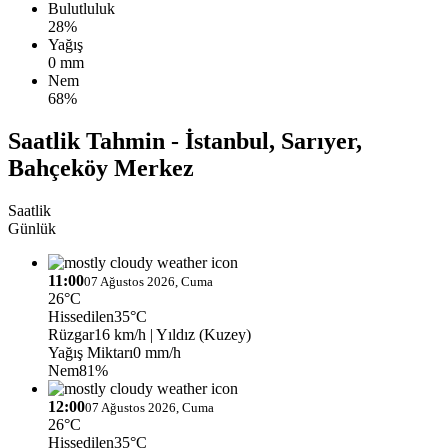
Bulutluluk
28%
Yağış
0 mm
Nem
68%
Saatlik Tahmin - İstanbul, Sarıyer,
Bahçeköy Merkez
Saatlik
Günlük
11:00
07 Ağustos 2026, Cuma
26°C
Hissedilen
35°C
Rüzgar
16 km/h
| Yıldız (Kuzey)
Yağış Miktarı
0 mm/h
Nem
81%
12:00
07 Ağustos 2026, Cuma
26°C
Hissedilen
35°C