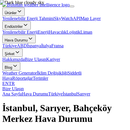
Ürünler
Yenilenebilir Enerji Tahmini
SkyWatch
API
Map Layer
Endüstriler
Yenilenebilir Enerji
Enerji
Havacılık
Lojistik
Liman
Hava Durumu
Türkiye
ABD
İspanya
İtalya
Fransa
Şirket
Hakkımızda
Bize Ulaşın
Kariyer
Blog
Weather Generator
İklim Değişikliği
Şiddetli
Hava
Röportajlar
Terimler
EN
TR
Bize Ulaşın
Ana Sayfa
Hava Durumu
Türkiye
İstanbul
Sarıyer
İstanbul, Sarıyer, Bahçeköy
Merkez Hava Durumu