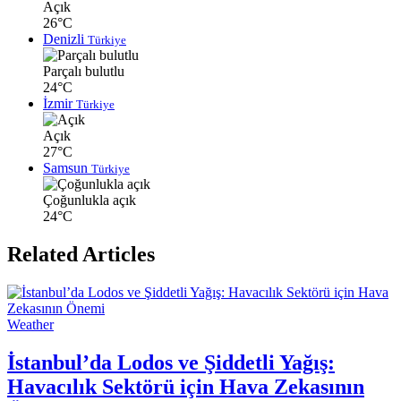
Açık
26°C
Denizli
Türkiye
Parçalı bulutlu
24°C
İzmir
Türkiye
Açık
27°C
Samsun
Türkiye
Çoğunlukla açık
24°C
Related Articles
Weather
İstanbul’da Lodos ve Şiddetli Yağış:
Havacılık Sektörü için Hava Zekasının