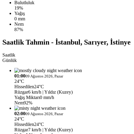
Bulutluluk
19%
Yağış
0 mm
Nem
87%
Saatlik Tahmin - İstanbul, Sarıyer, İstinye
Saatlik
Günlük
01:00
09 Ağustos 2026, Pazar
24°C
Hissedilen
24°C
Rüzgar
6 km/h
| Yıldız (Kuzey)
Yağış Miktarı
0 mm/h
Nem
92%
02:00
09 Ağustos 2026, Pazar
24°C
Hissedilen
24°C
Rüzgar
7 km/h
| Yıldız (Kuzey)