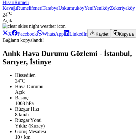
Hisarı
Rumeli
Kavağı
Rumelifeneri
Tarabya
Uskumruköy
Yeni
Yeniköy
Zekeriyaköy
°C
24
Açık
X
Facebook
WhatsApp
LinkedIn
Kaydet
Kopyala
Bağlantı kopyalandı!
Anlık Hava Durumu Gözlemi - İstanbul,
Sarıyer, İstinye
Hissedilen
24°C
Hava Durumu
Açık
Basınç
1003 hPa
Rüzgar Hızı
8 km/h
Rüzgar Yönü
Yıldız (Kuzey)
Görüş Mesafesi
10+ km