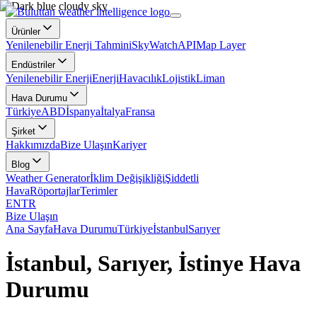
Ürünler
Yenilenebilir Enerji Tahmini
SkyWatch
API
Map Layer
Endüstriler
Yenilenebilir Enerji
Enerji
Havacılık
Lojistik
Liman
Hava Durumu
Türkiye
ABD
İspanya
İtalya
Fransa
Şirket
Hakkımızda
Bize Ulaşın
Kariyer
Blog
Weather Generator
İklim Değişikliği
Şiddetli
Hava
Röportajlar
Terimler
EN
TR
Bize Ulaşın
Ana Sayfa
Hava Durumu
Türkiye
İstanbul
Sarıyer
İstanbul, Sarıyer, İstinye Hava
Durumu