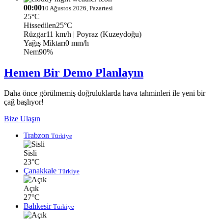
00:00
10 Ağustos 2026, Pazartesi
25°C
Hissedilen
25°C
Rüzgar
11 km/h
| Poyraz (Kuzeydoğu)
Yağış Miktarı
0 mm/h
Nem
90%
Hemen Bir Demo Planlayın
Daha önce görülmemiş doğruluklarda hava tahminleri ile yeni bir
çağ başlıyor!
Bize Ulaşın
Trabzon
Türkiye
Sisli
23°C
Çanakkale
Türkiye
Açık
27°C
Balıkesir
Türkiye