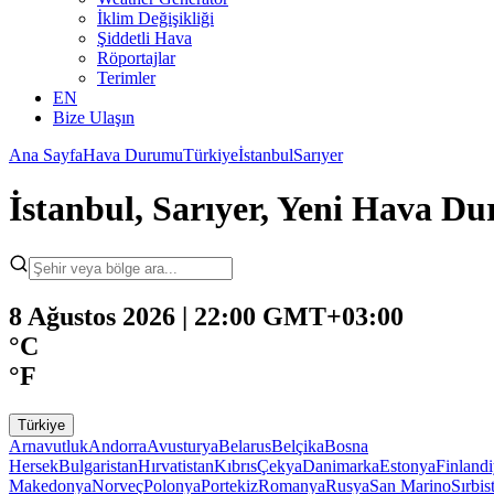
İklim Değişikliği
Şiddetli Hava
Röportajlar
Terimler
EN
Bize Ulaşın
Ana Sayfa
Hava Durumu
Türkiye
İstanbul
Sarıyer
İstanbul, Sarıyer, Yeni Hava D
8 Ağustos 2026 | 22:00 GMT+03:00
°C
°F
Türkiye
Arnavutluk
Andorra
Avusturya
Belarus
Belçika
Bosna
Hersek
Bulgaristan
Hırvatistan
Kıbrıs
Çekya
Danimarka
Estonya
Finland
Makedonya
Norveç
Polonya
Portekiz
Romanya
Rusya
San Marino
Sırbis