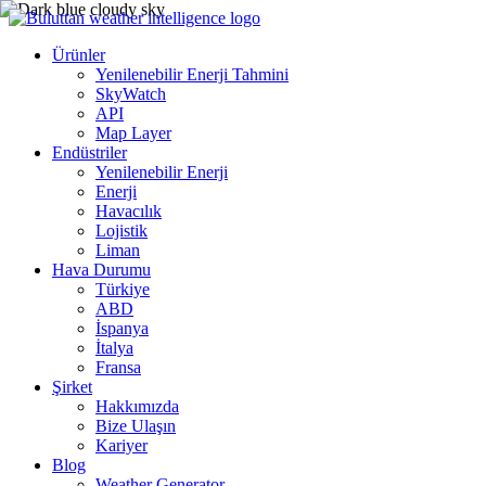
Ürünler
Yenilenebilir Enerji Tahmini
SkyWatch
API
Map Layer
Endüstriler
Yenilenebilir Enerji
Enerji
Havacılık
Lojistik
Liman
Hava Durumu
Türkiye
ABD
İspanya
İtalya
Fransa
Şirket
Hakkımızda
Bize Ulaşın
Kariyer
Blog
Weather Generator