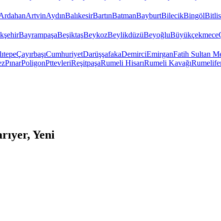
Ardahan
Artvin
Aydın
Balıkesir
Bartın
Batman
Bayburt
Bilecik
Bingöl
Bitlis
kşehir
Bayrampaşa
Beşiktaş
Beykoz
Beylikdüzü
Beyoğlu
Büyükçekmece
ıtepe
Çayırbaşı
Cumhuriyet
Darüşşafaka
Demirci
Emirgan
Fatih Sultan 
ez
Pınar
Poligon
Pttevleri
Reşitpaşa
Rumeli Hisarı
Rumeli Kavağı
Rumelife
rıyer, Yeni