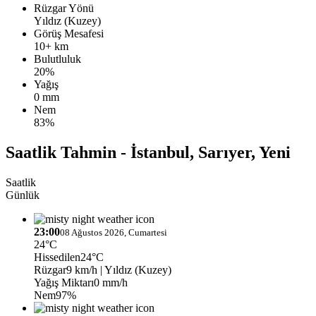
Rüzgar Yönü
Yıldız (Kuzey)
Görüş Mesafesi
10+ km
Bulutluluk
20%
Yağış
0 mm
Nem
83%
Saatlik Tahmin - İstanbul, Sarıyer, Yeni
Saatlik
Günlük
23:00
08 Ağustos 2026, Cumartesi
24°C
Hissedilen
24°C
Rüzgar
9 km/h
| Yıldız (Kuzey)
Yağış Miktarı
0 mm/h
Nem
97%