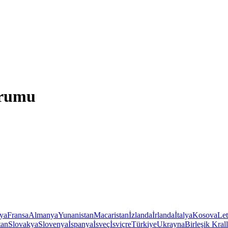
urumu
iya
Fransa
Almanya
Yunanistan
Macaristan
İzlanda
İrlanda
İtalya
Kosova
Le
tan
Slovakya
Slovenya
İspanya
İsveç
İsviçre
Türkiye
Ukrayna
Birleşik Krall