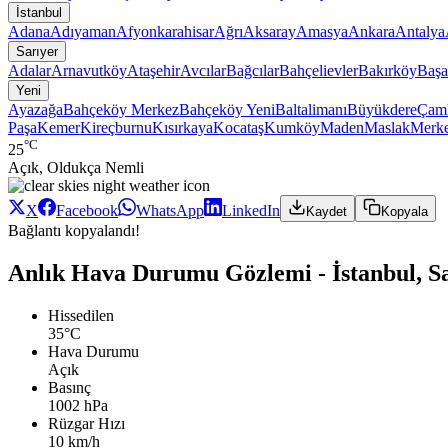
İstanbul
Adana
Adıyaman
Afyonkarahisar
Ağrı
Aksaray
Amasya
Ankara
Antalya
Sarıyer
Adalar
Arnavutköy
Ataşehir
Avcılar
Bağcılar
Bahçelievler
Bakırköy
Başa
Yeni
Ayazağa
Bahçeköy Merkez
Bahçeköy Yeni
Baltalimanı
Büyükdere
Çaml
Paşa
Kemer
Kireçburnu
Kısırkaya
Kocataş
Kumköy
Maden
Maslak
Merk
°C
25
Açık, Oldukça Nemli
X
Facebook
WhatsApp
LinkedIn
Kaydet
Kopyala
Bağlantı kopyalandı!
Anlık Hava Durumu Gözlemi - İstanbul, Sa
Hissedilen
35°C
Hava Durumu
Açık
Basınç
1002 hPa
Rüzgar Hızı
10 km/h