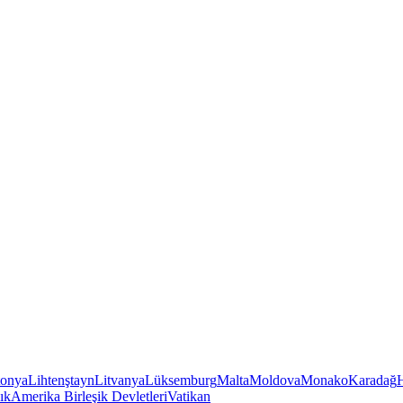
tonya
Lihtenştayn
Litvanya
Lüksemburg
Malta
Moldova
Monako
Karadağ
ık
Amerika Birleşik Devletleri
Vatikan