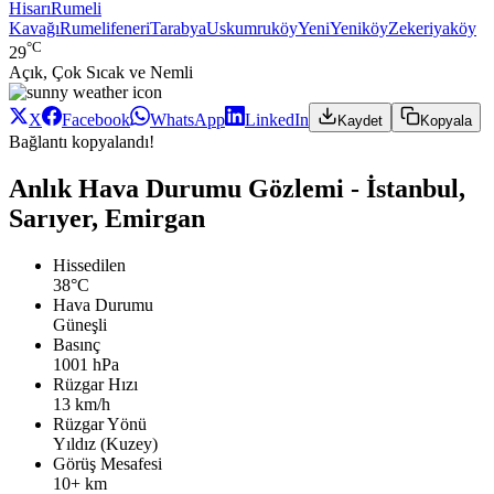
Hisarı
Rumeli
Kavağı
Rumelifeneri
Tarabya
Uskumruköy
Yeni
Yeniköy
Zekeriyaköy
°C
29
Açık, Çok Sıcak ve Nemli
X
Facebook
WhatsApp
LinkedIn
Kaydet
Kopyala
Bağlantı kopyalandı!
Anlık Hava Durumu Gözlemi - İstanbul,
Sarıyer, Emirgan
Hissedilen
38°C
Hava Durumu
Güneşli
Basınç
1001 hPa
Rüzgar Hızı
13 km/h
Rüzgar Yönü
Yıldız (Kuzey)
Görüş Mesafesi
10+ km