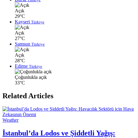
Açık
29°C
Kayseri
Türkiye
Açık
27°C
Samsun
Türkiye
Açık
28°C
Edirne
Türkiye
Çoğunlukla açık
33°C
Related Articles
Weather
İstanbul’da Lodos ve Şiddetli Yağış: