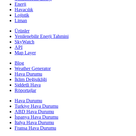
Enerji
Havacılık
Lojistik
Liman
Ürünler
Yenilenebilir Enerji Tahmini
SkyWatch
API
Map Layer
Blog
Weather Generator
Hava Durumu
İklim Değişikliği
Şiddetli Hava
Röportajlar
Hava Durumu
Turkiye Hava Durumu
ABD Hava Durumu
İspanya Hava Durumu
İtalya Hava Durumu
Fransa Hava Durumu