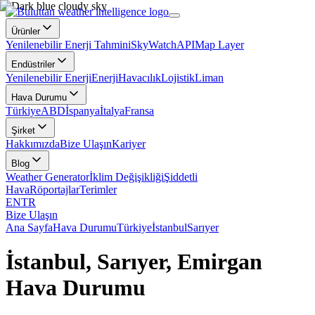
Ürünler
Yenilenebilir Enerji Tahmini
SkyWatch
API
Map Layer
Endüstriler
Yenilenebilir Enerji
Enerji
Havacılık
Lojistik
Liman
Hava Durumu
Türkiye
ABD
İspanya
İtalya
Fransa
Şirket
Hakkımızda
Bize Ulaşın
Kariyer
Blog
Weather Generator
İklim Değişikliği
Şiddetli
Hava
Röportajlar
Terimler
EN
TR
Bize Ulaşın
Ana Sayfa
Hava Durumu
Türkiye
İstanbul
Sarıyer
İstanbul, Sarıyer, Emirgan
Hava Durumu