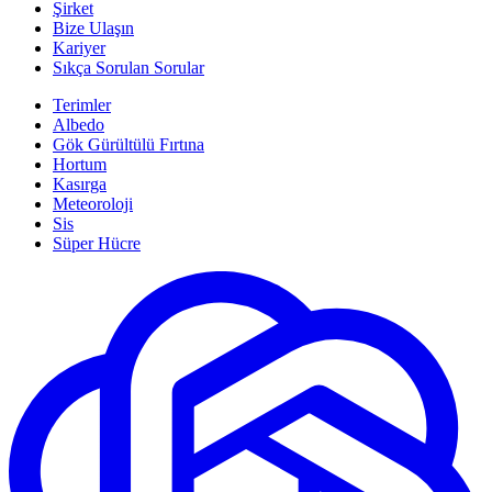
Şirket
Bize Ulaşın
Kariyer
Sıkça Sorulan Sorular
Terimler
Albedo
Gök Gürültülü Fırtına
Hortum
Kasırga
Meteoroloji
Sis
Süper Hücre