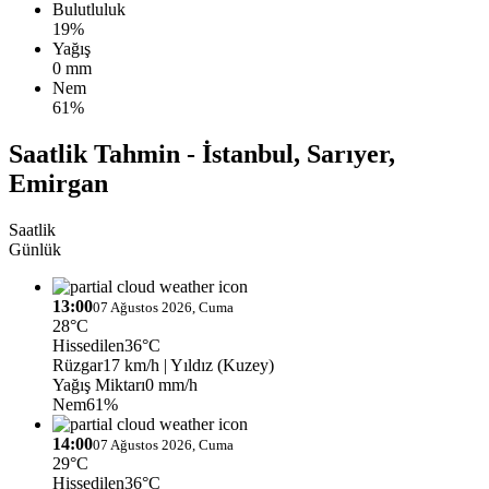
Bulutluluk
19%
Yağış
0 mm
Nem
61%
Saatlik Tahmin - İstanbul, Sarıyer,
Emirgan
Saatlik
Günlük
13:00
07 Ağustos 2026, Cuma
28°C
Hissedilen
36°C
Rüzgar
17 km/h
| Yıldız (Kuzey)
Yağış Miktarı
0 mm/h
Nem
61%
14:00
07 Ağustos 2026, Cuma
29°C
Hissedilen
36°C