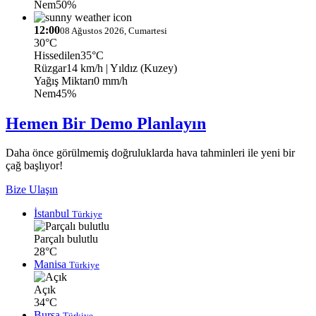
Nem
50%
12:00
08 Ağustos 2026, Cumartesi
30°C
Hissedilen
35°C
Rüzgar
14 km/h
| Yıldız (Kuzey)
Yağış Miktarı
0 mm/h
Nem
45%
Hemen Bir Demo Planlayın
Daha önce görülmemiş doğruluklarda hava tahminleri ile yeni bir
çağ başlıyor!
Bize Ulaşın
İstanbul
Türkiye
Parçalı bulutlu
28°C
Manisa
Türkiye
Açık
34°C
Bursa
Türkiye