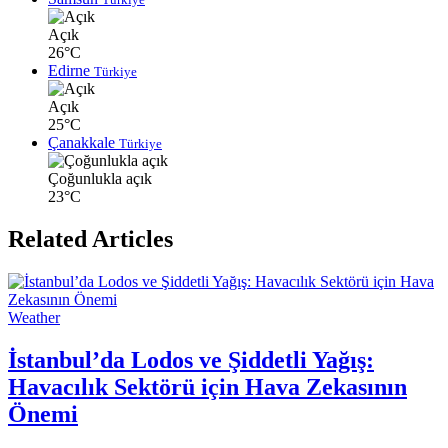
Açık
26°C
Edirne
Türkiye
Açık
25°C
Çanakkale
Türkiye
Çoğunlukla açık
23°C
Related Articles
Weather
İstanbul’da Lodos ve Şiddetli Yağış:
Havacılık Sektörü için Hava Zekasının
Önemi