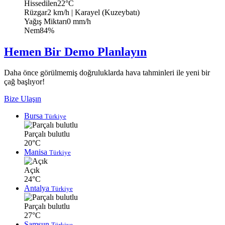
Hissedilen
22°C
Rüzgar
2 km/h
| Karayel (Kuzeybatı)
Yağış Miktarı
0 mm/h
Nem
84%
Hemen Bir Demo Planlayın
Daha önce görülmemiş doğruluklarda hava tahminleri ile yeni bir
çağ başlıyor!
Bize Ulaşın
Bursa
Türkiye
Parçalı bulutlu
20°C
Manisa
Türkiye
Açık
24°C
Antalya
Türkiye
Parçalı bulutlu
27°C
Samsun
Türkiye