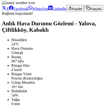
X
Facebook
WhatsApp
LinkedIn
Kaydet
Kopyala
Bağlantı kopyalandı!
Anlık Hava Durumu Gözlemi - Yalova,
Çiftlikköy, Kabaklı
Hissedilen
24°C
Hava Durumu
Güneşli
Basınç
997 hPa
Rüzgar Hızı
4 km/h
Rüzgar Yönü
Poyraz (Kuzeydoğu)
Görüş Mesafesi
10+ km
Bulutluluk
54%
Yağış
0 mm