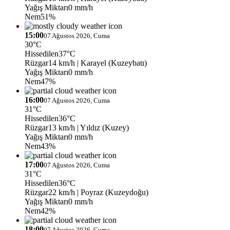
Yağış Miktarı
0 mm/h
Nem
51%
15:00
07 Ağustos 2026, Cuma
30°C
Hissedilen
37°C
Rüzgar
14 km/h
| Karayel (Kuzeybatı)
Yağış Miktarı
0 mm/h
Nem
47%
16:00
07 Ağustos 2026, Cuma
31°C
Hissedilen
36°C
Rüzgar
13 km/h
| Yıldız (Kuzey)
Yağış Miktarı
0 mm/h
Nem
43%
17:00
07 Ağustos 2026, Cuma
31°C
Hissedilen
36°C
Rüzgar
22 km/h
| Poyraz (Kuzeydoğu)
Yağış Miktarı
0 mm/h
Nem
42%
18:00
07 Ağustos 2026, Cuma