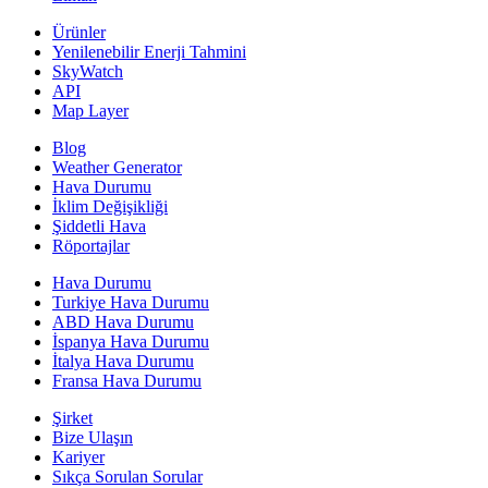
Ürünler
Yenilenebilir Enerji Tahmini
SkyWatch
API
Map Layer
Blog
Weather Generator
Hava Durumu
İklim Değişikliği
Şiddetli Hava
Röportajlar
Hava Durumu
Turkiye Hava Durumu
ABD Hava Durumu
İspanya Hava Durumu
İtalya Hava Durumu
Fransa Hava Durumu
Şirket
Bize Ulaşın
Kariyer
Sıkça Sorulan Sorular