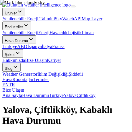
Ürünler
Yenilenebilir Enerji Tahmini
SkyWatch
API
Map Layer
Endüstriler
Yenilenebilir Enerji
Enerji
Havacılık
Lojistik
Liman
Hava Durumu
Türkiye
ABD
İspanya
İtalya
Fransa
Şirket
Hakkımızda
Bize Ulaşın
Kariyer
Blog
Weather Generator
İklim Değişikliği
Şiddetli
Hava
Röportajlar
Terimler
EN
TR
Bize Ulaşın
Ana Sayfa
Hava Durumu
Türkiye
Yalova
Çiftlikköy
Yalova, Çiftlikköy, Kabaklı
Hava Durumu