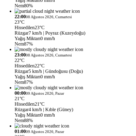
Yağış Miktarı
0 mm/h
Nem
80%
22:00
08 Ağustos 2026, Cumartesi
23°C
Hissedilen
23°C
Rüzgar
7 km/h
| Poyraz (Kuzeydoğu)
Yağış Miktarı
0 mm/h
Nem
87%
23:00
08 Ağustos 2026, Cumartesi
22°C
Hissedilen
22°C
Rüzgar
5 km/h
| Gündoğusu (Doğu)
Yağış Miktarı
0 mm/h
Nem
87%
00:00
09 Ağustos 2026, Pazar
21°C
Hissedilen
21°C
Rüzgar
4 km/h
| Kıble (Güney)
Yağış Miktarı
0 mm/h
Nem
88%
01:00
09 Ağustos 2026, Pazar