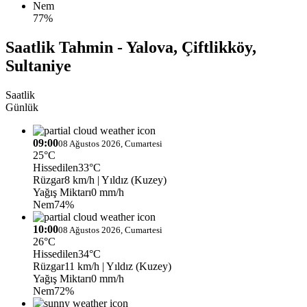
Nem
77%
Saatlik Tahmin - Yalova, Çiftlikköy,
Sultaniye
Saatlik
Günlük
09:00
08 Ağustos 2026, Cumartesi
25°C
Hissedilen
33°C
Rüzgar
8 km/h
| Yıldız (Kuzey)
Yağış Miktarı
0 mm/h
Nem
74%
10:00
08 Ağustos 2026, Cumartesi
26°C
Hissedilen
34°C
Rüzgar
11 km/h
| Yıldız (Kuzey)
Yağış Miktarı
0 mm/h
Nem
72%