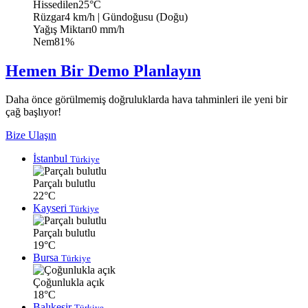
Hissedilen
25°C
Rüzgar
4 km/h
| Gündoğusu (Doğu)
Yağış Miktarı
0 mm/h
Nem
81%
Hemen Bir Demo Planlayın
Daha önce görülmemiş doğruluklarda hava tahminleri ile yeni bir
çağ başlıyor!
Bize Ulaşın
İstanbul
Türkiye
Parçalı bulutlu
22°C
Kayseri
Türkiye
Parçalı bulutlu
19°C
Bursa
Türkiye
Çoğunlukla açık
18°C
Balıkesir
Türkiye