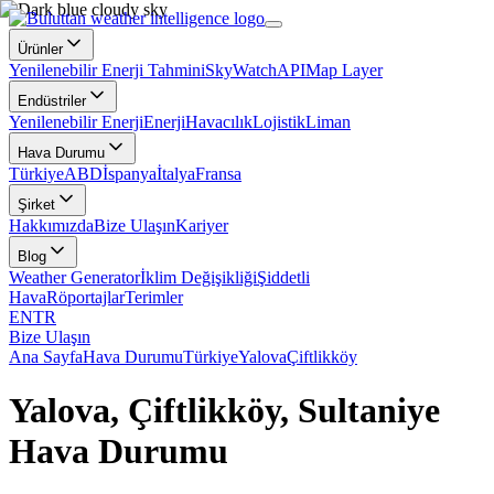
Ürünler
Yenilenebilir Enerji Tahmini
SkyWatch
API
Map Layer
Endüstriler
Yenilenebilir Enerji
Enerji
Havacılık
Lojistik
Liman
Hava Durumu
Türkiye
ABD
İspanya
İtalya
Fransa
Şirket
Hakkımızda
Bize Ulaşın
Kariyer
Blog
Weather Generator
İklim Değişikliği
Şiddetli
Hava
Röportajlar
Terimler
EN
TR
Bize Ulaşın
Ana Sayfa
Hava Durumu
Türkiye
Yalova
Çiftlikköy
Yalova, Çiftlikköy, Sultaniye
Hava Durumu