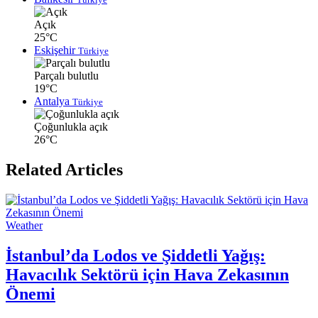
Açık
25°C
Eskişehir
Türkiye
Parçalı bulutlu
19°C
Antalya
Türkiye
Çoğunlukla açık
26°C
Related Articles
Weather
İstanbul’da Lodos ve Şiddetli Yağış:
Havacılık Sektörü için Hava Zekasının
Önemi