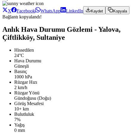
X
Facebook
WhatsApp
LinkedIn
Kaydet
Kopyala
Bağlantı kopyalandı!
Anlık Hava Durumu Gözlemi - Yalova,
Çiftlikköy, Sultaniye
Hissedilen
24°C
Hava Durumu
Güneşli
Basınç
1000 hPa
Rüzgar Hızı
2 km/h
Rüzgar Yönü
Gündoğusu (Doğu)
Görüş Mesafesi
10+ km
Bulutluluk
7%
Yağış
0 mm