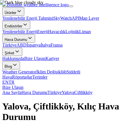
Ürünler
Yenilenebilir Enerji Tahmini
SkyWatch
API
Map Layer
Endüstriler
Yenilenebilir Enerji
Enerji
Havacılık
Lojistik
Liman
Hava Durumu
Türkiye
ABD
İspanya
İtalya
Fransa
Şirket
Hakkımızda
Bize Ulaşın
Kariyer
Blog
Weather Generator
İklim Değişikliği
Şiddetli
Hava
Röportajlar
Terimler
EN
TR
Bize Ulaşın
Ana Sayfa
Hava Durumu
Türkiye
Yalova
Çiftlikköy
Yalova, Çiftlikköy, Kılıç Hava
Durumu