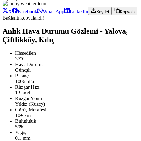
X
Facebook
WhatsApp
LinkedIn
Kaydet
Kopyala
Bağlantı kopyalandı!
Anlık Hava Durumu Gözlemi - Yalova,
Çiftlikköy, Kılıç
Hissedilen
37°C
Hava Durumu
Güneşli
Basınç
1006 hPa
Rüzgar Hızı
13 km/h
Rüzgar Yönü
Yıldız (Kuzey)
Görüş Mesafesi
10+ km
Bulutluluk
59%
Yağış
0.1 mm