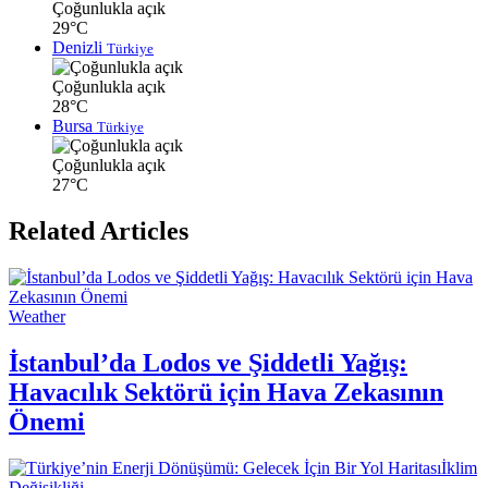
Çoğunlukla açık
29°C
Denizli
Türkiye
Çoğunlukla açık
28°C
Bursa
Türkiye
Çoğunlukla açık
27°C
Related Articles
Weather
İstanbul’da Lodos ve Şiddetli Yağış:
Havacılık Sektörü için Hava Zekasının
Önemi
İklim
Değişikliği