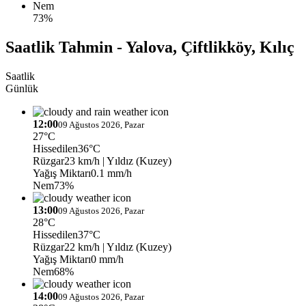
Nem
73%
Saatlik Tahmin - Yalova, Çiftlikköy, Kılıç
Saatlik
Günlük
12:00
09 Ağustos 2026, Pazar
27°C
Hissedilen
36°C
Rüzgar
23 km/h
| Yıldız (Kuzey)
Yağış Miktarı
0.1 mm/h
Nem
73%
13:00
09 Ağustos 2026, Pazar
28°C
Hissedilen
37°C
Rüzgar
22 km/h
| Yıldız (Kuzey)
Yağış Miktarı
0 mm/h
Nem
68%
14:00
09 Ağustos 2026, Pazar