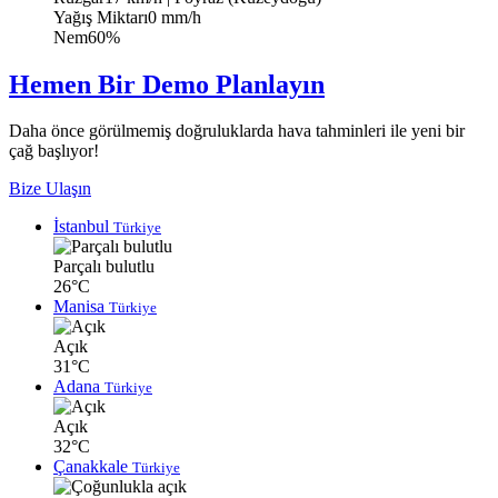
Yağış Miktarı
0 mm/h
Nem
60%
Hemen Bir Demo Planlayın
Daha önce görülmemiş doğruluklarda hava tahminleri ile yeni bir
çağ başlıyor!
Bize Ulaşın
İstanbul
Türkiye
Parçalı bulutlu
26°C
Manisa
Türkiye
Açık
31°C
Adana
Türkiye
Açık
32°C
Çanakkale
Türkiye