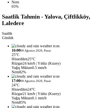
Nem
65%
Saatlik Tahmin - Yalova, Çiftlikköy,
Laledere
Saatlik
Günlük
16:00
09 Ağustos 2026, Pazar
25°C
Hissedilen
25°C
Rüzgar
24 km/h
| Yıldız (Kuzey)
Yağış Miktarı
0.5 mm/h
Nem
82%
17:00
09 Ağustos 2026, Pazar
24°C
Hissedilen
24°C
Rüzgar
21 km/h
| Yıldız (Kuzey)
Yağış Miktarı
0.1 mm/h
Nem
85%