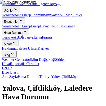
Ürünler
Yenilenebilir Enerji Tahmini
SkyWatch
API
Map Layer
Endüstriler
Yenilenebilir Enerji
Enerji
Havacılık
Lojistik
Liman
Hava Durumu
Türkiye
ABD
İspanya
İtalya
Fransa
Şirket
Hakkımızda
Bize Ulaşın
Kariyer
Blog
Weather Generator
İklim Değişikliği
Şiddetli
Hava
Röportajlar
Terimler
EN
TR
Bize Ulaşın
Ana Sayfa
Hava Durumu
Türkiye
Yalova
Çiftlikköy
Yalova, Çiftlikköy, Laledere
Hava Durumu