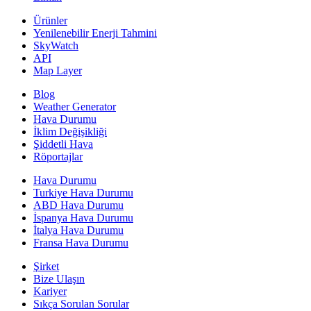
Ürünler
Yenilenebilir Enerji Tahmini
SkyWatch
API
Map Layer
Blog
Weather Generator
Hava Durumu
İklim Değişikliği
Şiddetli Hava
Röportajlar
Hava Durumu
Turkiye Hava Durumu
ABD Hava Durumu
İspanya Hava Durumu
İtalya Hava Durumu
Fransa Hava Durumu
Şirket
Bize Ulaşın
Kariyer
Sıkça Sorulan Sorular