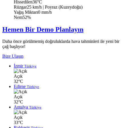
Hissedilen
36°C
Rüzgar
25 km/h
| Poyraz (Kuzeydoğu)
Yağış Miktarı
0 mm/h
Nem
52%
Hemen Bir Demo Planlayın
Daha önce görülmemiş doğruluklarda hava tahminleri ile yeni bir
çağ başlıyor!
Bize Ulaşın
İzmir
Türkiye
Açık
32°C
Edirne
Türkiye
Açık
32°C
Antalya
Türkiye
Açık
33°C
Balıkesir
Türkiye