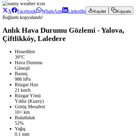
X
Facebook
WhatsApp
LinkedIn
Kaydet
Kopyala
Bağlantı kopyalandı!
Anlık Hava Durumu Gözlemi - Yalova,
Çiftlikköy, Laledere
Hissedilen
39°C
Hava Durumu
Güneşli
Basınç
986 hPa
Rüzgar Hızı
21 km/h
Rüzgar Yönü
Yıldız (Kuzey)
Görüş Mesafesi
10+ km
Bulutluluk
52%
Yağış
0.1 mm