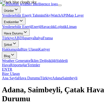
Ürünler
Yenilenebilir Enerji Tahmini
SkyWatch
API
Map Layer
Endüstriler
Yenilenebilir Enerji
Enerji
Havacılık
Lojistik
Liman
Hava Durumu
Türkiye
ABD
İspanya
İtalya
Fransa
Şirket
Hakkımızda
Bize Ulaşın
Kariyer
Blog
Weather Generator
İklim Değişikliği
Şiddetli
Hava
Röportajlar
Terimler
EN
TR
Bize Ulaşın
Ana Sayfa
Hava Durumu
Türkiye
Adana
Saimbeyli
Adana, Saimbeyli, Çatak Hava
Durumu