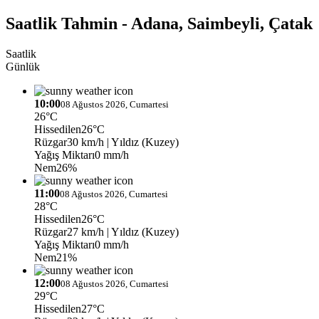
Saatlik Tahmin - Adana, Saimbeyli, Çatak
Saatlik
Günlük
10:00
08 Ağustos 2026, Cumartesi
26°C
Hissedilen
26°C
Rüzgar
30 km/h
| Yıldız (Kuzey)
Yağış Miktarı
0 mm/h
Nem
26%
11:00
08 Ağustos 2026, Cumartesi
28°C
Hissedilen
26°C
Rüzgar
27 km/h
| Yıldız (Kuzey)
Yağış Miktarı
0 mm/h
Nem
21%
12:00
08 Ağustos 2026, Cumartesi
29°C
Hissedilen
27°C