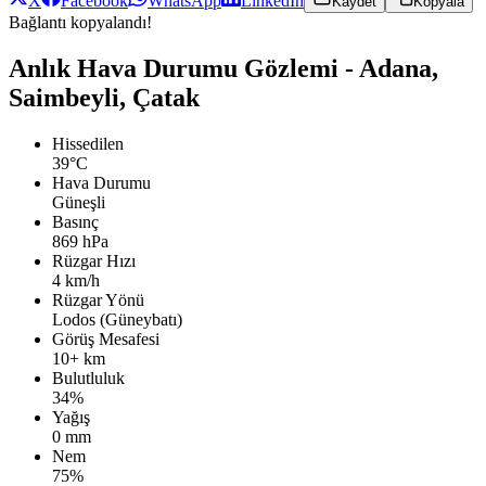
X
Facebook
WhatsApp
LinkedIn
Kaydet
Kopyala
Bağlantı kopyalandı!
Anlık Hava Durumu Gözlemi - Adana,
Saimbeyli, Çatak
Hissedilen
39°C
Hava Durumu
Güneşli
Basınç
869 hPa
Rüzgar Hızı
4 km/h
Rüzgar Yönü
Lodos (Güneybatı)
Görüş Mesafesi
10+ km
Bulutluluk
34%
Yağış
0 mm
Nem
75%