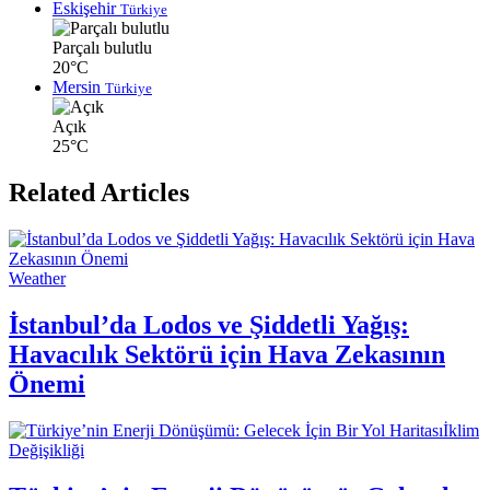
Eskişehir
Türkiye
Parçalı bulutlu
20°C
Mersin
Türkiye
Açık
25°C
Related Articles
Weather
İstanbul’da Lodos ve Şiddetli Yağış:
Havacılık Sektörü için Hava Zekasının
Önemi
İklim
Değişikliği