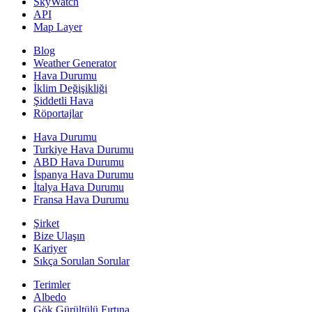
SkyWatch
API
Map Layer
Blog
Weather Generator
Hava Durumu
İklim Değişikliği
Şiddetli Hava
Röportajlar
Hava Durumu
Turkiye Hava Durumu
ABD Hava Durumu
İspanya Hava Durumu
İtalya Hava Durumu
Fransa Hava Durumu
Şirket
Bize Ulaşın
Kariyer
Sıkça Sorulan Sorular
Terimler
Albedo
Gök Gürültülü Fırtına