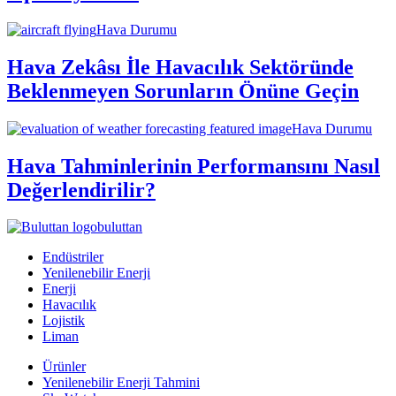
Hava Durumu
Hava Zekâsı İle Havacılık Sektöründe
Beklenmeyen Sorunların Önüne Geçin
Hava Durumu
Hava Tahminlerinin Performansını Nasıl
Değerlendirilir?
buluttan
Endüstriler
Yenilenebilir Enerji
Enerji
Havacılık
Lojistik
Liman
Ürünler
Yenilenebilir Enerji Tahmini