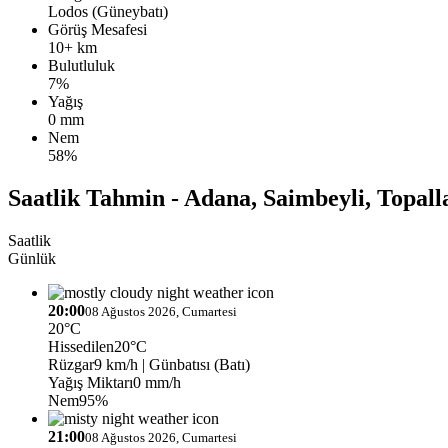
Lodos (Güneybatı)
Görüş Mesafesi
10+ km
Bulutluluk
7%
Yağış
0 mm
Nem
58%
Saatlik Tahmin - Adana, Saimbeyli, Topall
Saatlik
Günlük
20:00
08 Ağustos 2026, Cumartesi
20°C
Hissedilen
20°C
Rüzgar
9 km/h
| Günbatısı (Batı)
Yağış Miktarı
0 mm/h
Nem
95%
21:00
08 Ağustos 2026, Cumartesi