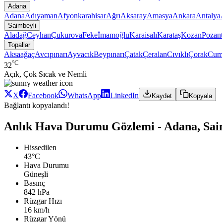
Adana
Adana
Adıyaman
Afyonkarahisar
Ağrı
Aksaray
Amasya
Ankara
Antalya
Saimbeyli
Aladağ
Ceyhan
Çukurova
Feke
İmamoğlu
Karaisalı
Karataş
Kozan
Pozant
Topallar
Aksaağaç
Avcıpınarı
Ayvacık
Beypınarı
Çatak
Çeralan
Cıvıklı
Çorak
Cum
°C
32
Açık, Çok Sıcak ve Nemli
X
Facebook
WhatsApp
LinkedIn
Kaydet
Kopyala
Bağlantı kopyalandı!
Anlık Hava Durumu Gözlemi - Adana, Saim
Hissedilen
43°C
Hava Durumu
Güneşli
Basınç
842 hPa
Rüzgar Hızı
16 km/h
Rüzgar Yönü