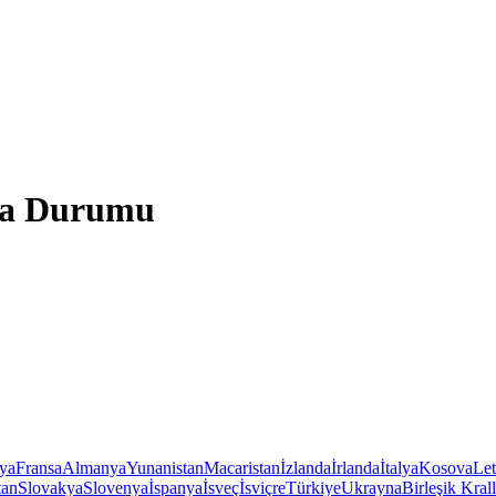
ava Durumu
iya
Fransa
Almanya
Yunanistan
Macaristan
İzlanda
İrlanda
İtalya
Kosova
Le
tan
Slovakya
Slovenya
İspanya
İsveç
İsviçre
Türkiye
Ukrayna
Birleşik Krall