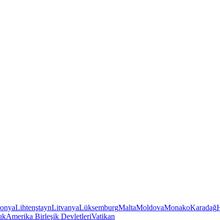
tonya
Lihtenştayn
Litvanya
Lüksemburg
Malta
Moldova
Monako
Karadağ
ık
Amerika Birleşik Devletleri
Vatikan