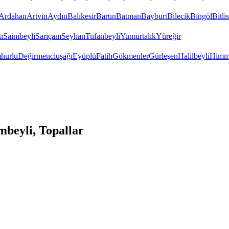
Ardahan
Artvin
Aydın
Balıkesir
Bartın
Batman
Bayburt
Bilecik
Bingöl
Bitlis
ı
Saimbeyli
Sarıçam
Seyhan
Tufanbeyli
Yumurtalık
Yüreğir
hurlu
Değirmenciuşağı
Eyüplü
Fatih
Gökmenler
Gürleşen
Halilbeyli
Himme
beyli, Topallar