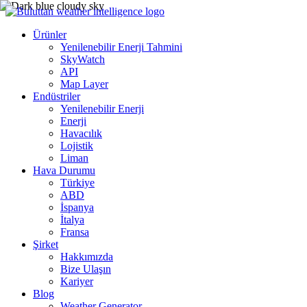
Ürünler
Yenilenebilir Enerji Tahmini
SkyWatch
API
Map Layer
Endüstriler
Yenilenebilir Enerji
Enerji
Havacılık
Lojistik
Liman
Hava Durumu
Türkiye
ABD
İspanya
İtalya
Fransa
Şirket
Hakkımızda
Bize Ulaşın
Kariyer
Blog
Weather Generator