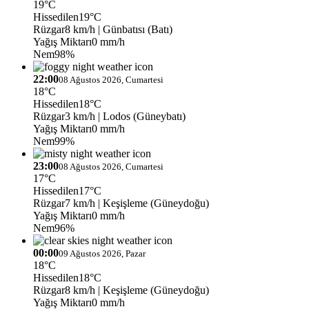
19°C
Hissedilen
19°C
Rüzgar
8 km/h
| Günbatısı (Batı)
Yağış Miktarı
0 mm/h
Nem
98%
22:00
08 Ağustos 2026, Cumartesi
18°C
Hissedilen
18°C
Rüzgar
3 km/h
| Lodos (Güneybatı)
Yağış Miktarı
0 mm/h
Nem
99%
23:00
08 Ağustos 2026, Cumartesi
17°C
Hissedilen
17°C
Rüzgar
7 km/h
| Keşişleme (Güneydoğu)
Yağış Miktarı
0 mm/h
Nem
96%
00:00
09 Ağustos 2026, Pazar
18°C
Hissedilen
18°C
Rüzgar
8 km/h
| Keşişleme (Güneydoğu)
Yağış Miktarı
0 mm/h