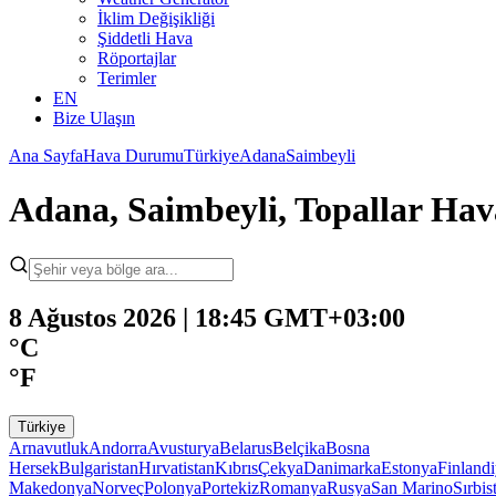
İklim Değişikliği
Şiddetli Hava
Röportajlar
Terimler
EN
Bize Ulaşın
Ana Sayfa
Hava Durumu
Türkiye
Adana
Saimbeyli
Adana, Saimbeyli, Topallar H
8 Ağustos 2026 | 18:45 GMT+03:00
°C
°F
Türkiye
Arnavutluk
Andorra
Avusturya
Belarus
Belçika
Bosna
Hersek
Bulgaristan
Hırvatistan
Kıbrıs
Çekya
Danimarka
Estonya
Finland
Makedonya
Norveç
Polonya
Portekiz
Romanya
Rusya
San Marino
Sırbis