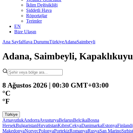
İklim Değişikliği
Şiddetli Hava
Röportajlar
Terimler
EN
Bize Ulaşın
Ana Sayfa
Hava Durumu
Türkiye
Adana
Saimbeyli
Adana, Saimbeyli, Kapaklıku
8 Ağustos 2026 | 00:30 GMT+03:00
°C
°F
Türkiye
Arnavutluk
Andorra
Avusturya
Belarus
Belçika
Bosna
Hersek
Bulgaristan
Hırvatistan
Kıbrıs
Çekya
Danimarka
Estonya
Finland
Makedonya
Norveç
Polonya
Portekiz
Romanya
Rusya
San Marino
Sırbis