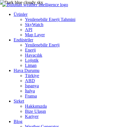
Ürünler
Yenilenebilir Enerji Tahmini
SkyWatch
API
Map Layer
Endüstriler
Yenilenebilir Enerji
Enerji
Havacılık
Lojistik
Liman
Hava Durumu
Türkiye
ABD
İspanya
İtalya
Fransa
Şirket
Hakkımızda
Bize Ulaşın
Kariyer
Blog
Weather Generator