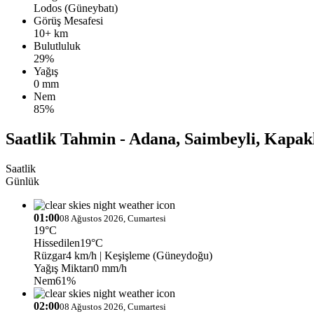
Lodos (Güneybatı)
Görüş Mesafesi
10+ km
Bulutluluk
29%
Yağış
0 mm
Nem
85%
Saatlik Tahmin - Adana, Saimbeyli, Kapak
Saatlik
Günlük
01:00
08 Ağustos 2026, Cumartesi
19°C
Hissedilen
19°C
Rüzgar
4 km/h
| Keşişleme (Güneydoğu)
Yağış Miktarı
0 mm/h
Nem
61%
02:00
08 Ağustos 2026, Cumartesi