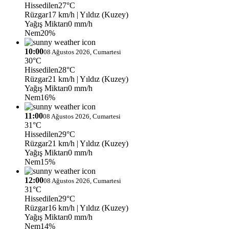
Hissedilen
27°C
Rüzgar
17 km/h
| Yıldız (Kuzey)
Yağış Miktarı
0 mm/h
Nem
20%
10:00
08 Ağustos 2026, Cumartesi
30°C
Hissedilen
28°C
Rüzgar
21 km/h
| Yıldız (Kuzey)
Yağış Miktarı
0 mm/h
Nem
16%
11:00
08 Ağustos 2026, Cumartesi
31°C
Hissedilen
29°C
Rüzgar
21 km/h
| Yıldız (Kuzey)
Yağış Miktarı
0 mm/h
Nem
15%
12:00
08 Ağustos 2026, Cumartesi
31°C
Hissedilen
29°C
Rüzgar
16 km/h
| Yıldız (Kuzey)
Yağış Miktarı
0 mm/h
Nem
14%