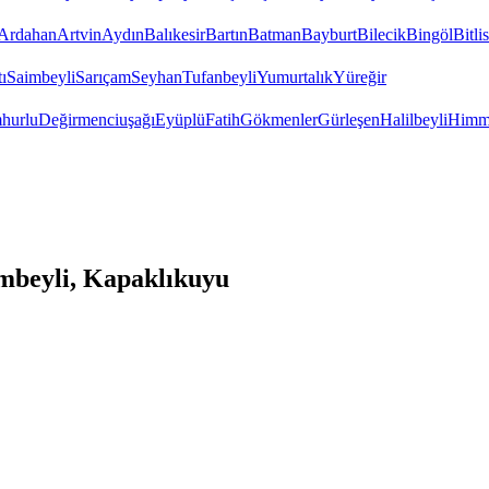
Ardahan
Artvin
Aydın
Balıkesir
Bartın
Batman
Bayburt
Bilecik
Bingöl
Bitlis
ı
Saimbeyli
Sarıçam
Seyhan
Tufanbeyli
Yumurtalık
Yüreğir
hurlu
Değirmenciuşağı
Eyüplü
Fatih
Gökmenler
Gürleşen
Halilbeyli
Himme
mbeyli, Kapaklıkuyu