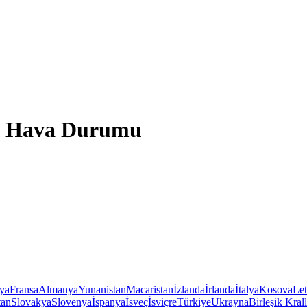
yu Hava Durumu
iya
Fransa
Almanya
Yunanistan
Macaristan
İzlanda
İrlanda
İtalya
Kosova
Le
tan
Slovakya
Slovenya
İspanya
İsveç
İsviçre
Türkiye
Ukrayna
Birleşik Krall