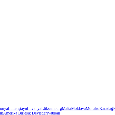
tonya
Lihtenştayn
Litvanya
Lüksemburg
Malta
Moldova
Monako
Karadağ
ık
Amerika Birleşik Devletleri
Vatikan