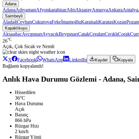
Adana
Adana
Adıyaman
Afyonkarahisar
Ağrı
Aksaray
Amasya
Ankara
Antalya
Saimbeyli
Aladağ
Ceyhan
Çukurova
Feke
İmamoğlu
Karaisalı
Karataş
Kozan
Pozant
Kapaklıkuyu
Aksaağaç
Avcıpınarı
Ayvacık
Beypınarı
Çatak
Çeralan
Cıvıklı
Çorak
Cum
°C
26
Açık, Çok Sıcak ve Nemli
X
Facebook
WhatsApp
LinkedIn
Kaydet
Kopyala
Bağlantı kopyalandı!
Anlık Hava Durumu Gözlemi - Adana, Sai
Hissedilen
36°C
Hava Durumu
Açık
Basınç
866 hPa
Rüzgar Hızı
2 km/h
Rüzgar Yönü