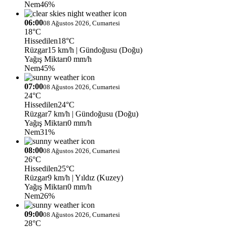
Nem
46%
06:00
08 Ağustos 2026, Cumartesi
18°C
Hissedilen
18°C
Rüzgar
15 km/h
| Gündoğusu (Doğu)
Yağış Miktarı
0 mm/h
Nem
45%
07:00
08 Ağustos 2026, Cumartesi
24°C
Hissedilen
24°C
Rüzgar
7 km/h
| Gündoğusu (Doğu)
Yağış Miktarı
0 mm/h
Nem
31%
08:00
08 Ağustos 2026, Cumartesi
26°C
Hissedilen
25°C
Rüzgar
9 km/h
| Yıldız (Kuzey)
Yağış Miktarı
0 mm/h
Nem
26%
09:00
08 Ağustos 2026, Cumartesi
28°C