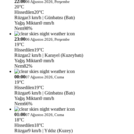
22:00
06 Ağustos 2026, Perşembe
20°C
Hissedilen
20°C
Rüzgar
3 km/h
| Günbatısı (Batı)
Yağış Miktarı
0 mm/h
Nem
98%
23:00
06 Ağustos 2026, Perşembe
19°C
Hissedilen
19°C
Rüzgar
2 km/h
| Karayel (Kuzeybatı)
Yağış Miktarı
0 mm/h
Nem
82%
00:00
07 Ağustos 2026, Cuma
19°C
Hissedilen
19°C
Rüzgar
6 km/h
| Günbatısı (Batı)
Yağış Miktarı
0 mm/h
Nem
66%
01:00
07 Ağustos 2026, Cuma
18°C
Hissedilen
18°C
Rüzgar
9 km/h
| Yıldız (Kuzey)