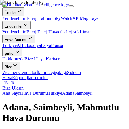
Ürünler
Yenilenebilir Enerji Tahmini
SkyWatch
API
Map Layer
Endüstriler
Yenilenebilir Enerji
Enerji
Havacılık
Lojistik
Liman
Hava Durumu
Türkiye
ABD
İspanya
İtalya
Fransa
Şirket
Hakkımızda
Bize Ulaşın
Kariyer
Blog
Weather Generator
İklim Değişikliği
Şiddetli
Hava
Röportajlar
Terimler
EN
TR
Bize Ulaşın
Ana Sayfa
Hava Durumu
Türkiye
Adana
Saimbeyli
Adana, Saimbeyli, Mahmutlu
Hava Durumu