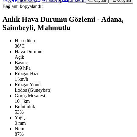
X
Facebook
WhatsApp
LinkedIn
Kaydet
Kopyala
Bağlantı kopyalandı!
Anlık Hava Durumu Gözlemi - Adana,
Saimbeyli, Mahmutlu
Hissedilen
36°C
Hava Durumu
Açık
Basınç
869 hPa
Rüzgar Hızı
1 km/h
Rüzgar Yönü
Lodos (Güneybatı)
Görüş Mesafesi
10+ km
Bulutluluk
53%
Yağış
0 mm
Nem
87%