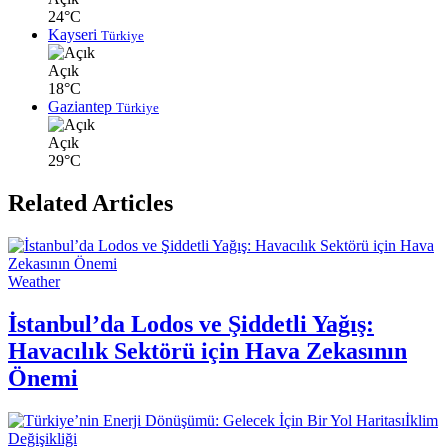
24°C
Kayseri
Türkiye
Açık
18°C
Gaziantep
Türkiye
Açık
29°C
Related Articles
Weather
İstanbul’da Lodos ve Şiddetli Yağış:
Havacılık Sektörü için Hava Zekasının
Önemi
İklim
Değişikliği