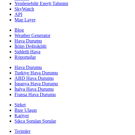
Yenilenebilir Enerji Tahmini
SkyWatch
API
Map Layer
Blog
Weather Generator
Hava Durumu
İklim Değişikliği
Şiddetli Hava
Röportajlar
Hava Durumu
Turkiye Hava Durumu
ABD Hava Durumu
İspanya Hava Durumu
İtalya Hava Durumu
Fransa Hava Durumu
Şirket
Bize Ulaşın
Kariyer
Sıkça Sorulan Sorular
Terimler