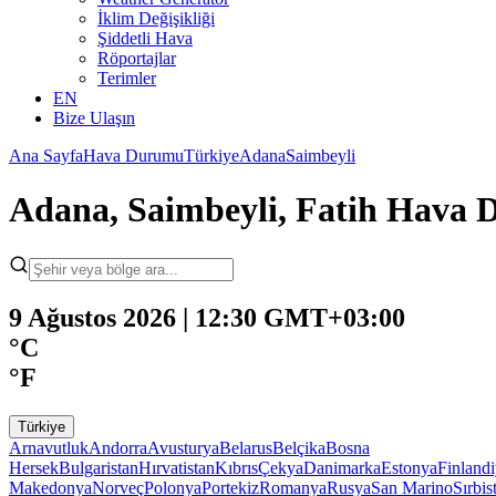
İklim Değişikliği
Şiddetli Hava
Röportajlar
Terimler
EN
Bize Ulaşın
Ana Sayfa
Hava Durumu
Türkiye
Adana
Saimbeyli
Adana, Saimbeyli, Fatih Hava
9 Ağustos 2026 | 12:30 GMT+03:00
°C
°F
Türkiye
Arnavutluk
Andorra
Avusturya
Belarus
Belçika
Bosna
Hersek
Bulgaristan
Hırvatistan
Kıbrıs
Çekya
Danimarka
Estonya
Finland
Makedonya
Norveç
Polonya
Portekiz
Romanya
Rusya
San Marino
Sırbis