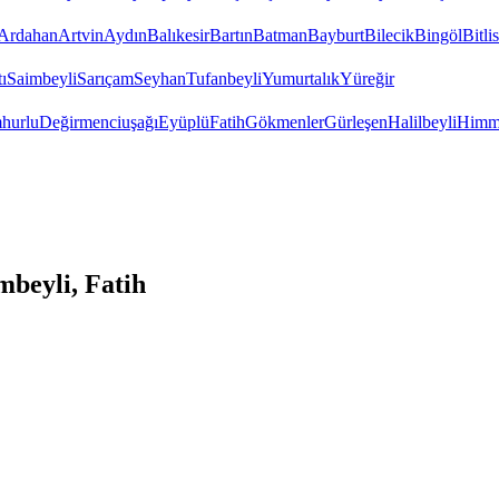
Ardahan
Artvin
Aydın
Balıkesir
Bartın
Batman
Bayburt
Bilecik
Bingöl
Bitlis
ı
Saimbeyli
Sarıçam
Seyhan
Tufanbeyli
Yumurtalık
Yüreğir
hurlu
Değirmenciuşağı
Eyüplü
Fatih
Gökmenler
Gürleşen
Halilbeyli
Himme
beyli, Fatih