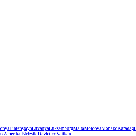
tonya
Lihtenştayn
Litvanya
Lüksemburg
Malta
Moldova
Monako
Karadağ
ık
Amerika Birleşik Devletleri
Vatikan