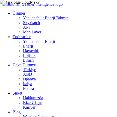
Ürünler
Yenilenebilir Enerji Tahmini
SkyWatch
API
Map Layer
Endüstriler
Yenilenebilir Enerji
Enerji
Havacılık
Lojistik
Liman
Hava Durumu
Türkiye
ABD
İspanya
İtalya
Fransa
Şirket
Hakkımızda
Bize Ulaşın
Kariyer
Blog
Weather Generator