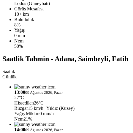
Lodos (Güneybatı)
Görüş Mesafesi
10+ km
Bulutluluk
8%
Yağış
0 mm
Nem
50%
Saatlik Tahmin - Adana, Saimbeyli, Fatih
Saatlik
Günlük
13:00
09 Ağustos 2026, Pazar
27°C
Hissedilen
26°C
Rüzgar
15 km/h
| Yıldız (Kuzey)
Yağış Miktarı
0 mm/h
Nem
21%
14:00
09 Ağustos 2026, Pazar