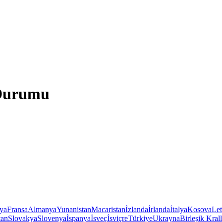
 Durumu
iya
Fransa
Almanya
Yunanistan
Macaristan
İzlanda
İrlanda
İtalya
Kosova
Le
tan
Slovakya
Slovenya
İspanya
İsveç
İsviçre
Türkiye
Ukrayna
Birleşik Krall