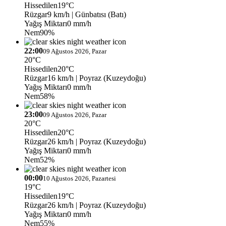
Hissedilen
19°C
Rüzgar
9 km/h
| Günbatısı (Batı)
Yağış Miktarı
0 mm/h
Nem
90%
22:00
09 Ağustos 2026, Pazar
20°C
Hissedilen
20°C
Rüzgar
16 km/h
| Poyraz (Kuzeydoğu)
Yağış Miktarı
0 mm/h
Nem
58%
23:00
09 Ağustos 2026, Pazar
20°C
Hissedilen
20°C
Rüzgar
26 km/h
| Poyraz (Kuzeydoğu)
Yağış Miktarı
0 mm/h
Nem
52%
00:00
10 Ağustos 2026, Pazartesi
19°C
Hissedilen
19°C
Rüzgar
26 km/h
| Poyraz (Kuzeydoğu)
Yağış Miktarı
0 mm/h
Nem
55%