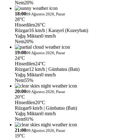
Nem
20%
18:00
09 Ağustos 2026, Pazar
28°C
Hissedilen
26°C
Rüzgar
16 km/h
| Karayel (Kuzeybatı)
Yağış Miktarı
0 mm/h
Nem
20%
19:00
09 Ağustos 2026, Pazar
24°C
Hissedilen
24°C
Rüzgar
12 km/h
| Günbatısı (Batı)
Yağış Miktarı
0 mm/h
Nem
55%
20:00
09 Ağustos 2026, Pazar
20°C
Hissedilen
20°C
Rüzgar
9 km/h
| Günbatısı (Batı)
Yağış Miktarı
0 mm/h
Nem
91%
21:00
09 Ağustos 2026, Pazar
19°C