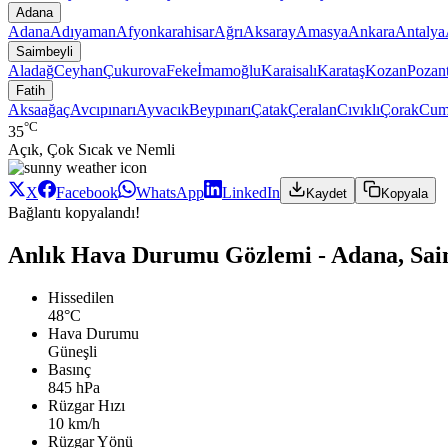
Adana
Adana
Adıyaman
Afyonkarahisar
Ağrı
Aksaray
Amasya
Ankara
Antalya
Saimbeyli
Aladağ
Ceyhan
Çukurova
Feke
İmamoğlu
Karaisalı
Karataş
Kozan
Pozant
Fatih
Aksaağaç
Avcıpınarı
Ayvacık
Beypınarı
Çatak
Çeralan
Cıvıklı
Çorak
Cum
°C
35
Açık, Çok Sıcak ve Nemli
X
Facebook
WhatsApp
LinkedIn
Kaydet
Kopyala
Bağlantı kopyalandı!
Anlık Hava Durumu Gözlemi - Adana, Saim
Hissedilen
48°C
Hava Durumu
Güneşli
Basınç
845 hPa
Rüzgar Hızı
10 km/h
Rüzgar Yönü