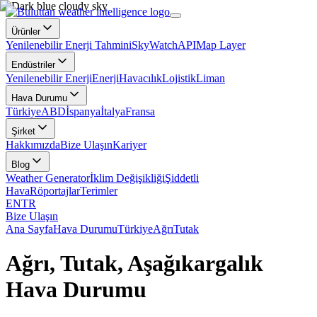
Ürünler
Yenilenebilir Enerji Tahmini
SkyWatch
API
Map Layer
Endüstriler
Yenilenebilir Enerji
Enerji
Havacılık
Lojistik
Liman
Hava Durumu
Türkiye
ABD
İspanya
İtalya
Fransa
Şirket
Hakkımızda
Bize Ulaşın
Kariyer
Blog
Weather Generator
İklim Değişikliği
Şiddetli
Hava
Röportajlar
Terimler
EN
TR
Bize Ulaşın
Ana Sayfa
Hava Durumu
Türkiye
Ağrı
Tutak
Ağrı, Tutak, Aşağıkargalık
Hava Durumu