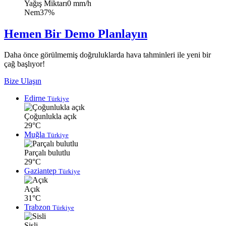
Yağış Miktarı
0 mm/h
Nem
37%
Hemen Bir Demo Planlayın
Daha önce görülmemiş doğruluklarda hava tahminleri ile yeni bir
çağ başlıyor!
Bize Ulaşın
Edirne
Türkiye
Çoğunlukla açık
29°C
Muğla
Türkiye
Parçalı bulutlu
29°C
Gaziantep
Türkiye
Açık
31°C
Trabzon
Türkiye
Sisli