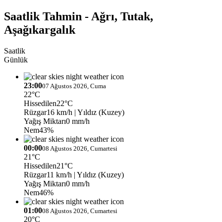
Saatlik Tahmin - Ağrı, Tutak,
Aşağıkargalık
Saatlik
Günlük
23:00
07 Ağustos 2026, Cuma
22°C
Hissedilen
22°C
Rüzgar
16 km/h
| Yıldız (Kuzey)
Yağış Miktarı
0 mm/h
Nem
43%
00:00
08 Ağustos 2026, Cumartesi
21°C
Hissedilen
21°C
Rüzgar
11 km/h
| Yıldız (Kuzey)
Yağış Miktarı
0 mm/h
Nem
46%
01:00
08 Ağustos 2026, Cumartesi
20°C