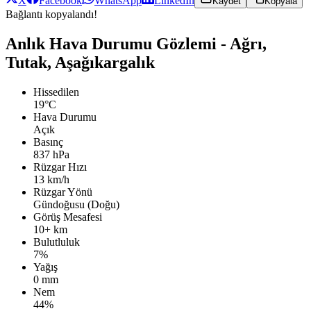
X
Facebook
WhatsApp
LinkedIn
Kaydet
Kopyala
Bağlantı kopyalandı!
Anlık Hava Durumu Gözlemi - Ağrı,
Tutak, Aşağıkargalık
Hissedilen
19°C
Hava Durumu
Açık
Basınç
837 hPa
Rüzgar Hızı
13 km/h
Rüzgar Yönü
Gündoğusu (Doğu)
Görüş Mesafesi
10+ km
Bulutluluk
7%
Yağış
0 mm
Nem
44%