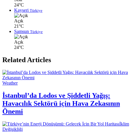
24°C
Kayseri
Türkiye
Açık
21°C
Samsun
Türkiye
Açık
24°C
Related Articles
Weather
İstanbul’da Lodos ve Şiddetli Yağış:
Havacılık Sektörü için Hava Zekasının
Önemi
İklim
Değişikliği