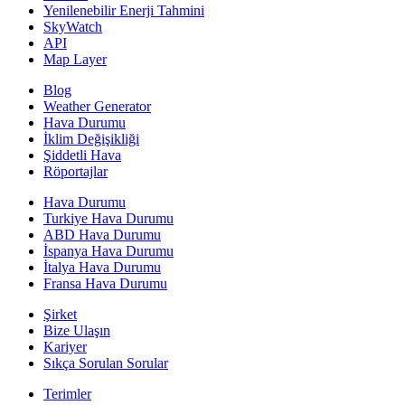
Yenilenebilir Enerji Tahmini
SkyWatch
API
Map Layer
Blog
Weather Generator
Hava Durumu
İklim Değişikliği
Şiddetli Hava
Röportajlar
Hava Durumu
Turkiye Hava Durumu
ABD Hava Durumu
İspanya Hava Durumu
İtalya Hava Durumu
Fransa Hava Durumu
Şirket
Bize Ulaşın
Kariyer
Sıkça Sorulan Sorular
Terimler