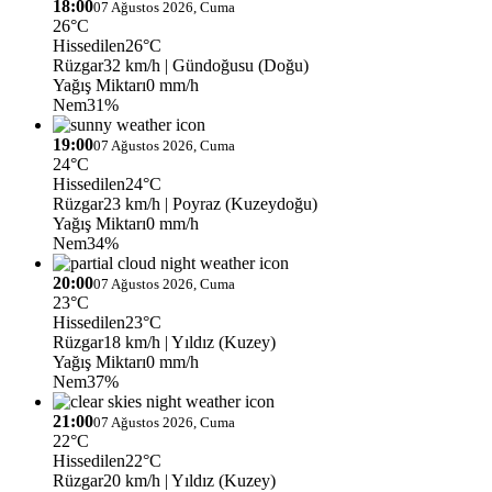
18:00
07 Ağustos 2026, Cuma
26°C
Hissedilen
26°C
Rüzgar
32 km/h
| Gündoğusu (Doğu)
Yağış Miktarı
0 mm/h
Nem
31%
19:00
07 Ağustos 2026, Cuma
24°C
Hissedilen
24°C
Rüzgar
23 km/h
| Poyraz (Kuzeydoğu)
Yağış Miktarı
0 mm/h
Nem
34%
20:00
07 Ağustos 2026, Cuma
23°C
Hissedilen
23°C
Rüzgar
18 km/h
| Yıldız (Kuzey)
Yağış Miktarı
0 mm/h
Nem
37%
21:00
07 Ağustos 2026, Cuma
22°C
Hissedilen
22°C
Rüzgar
20 km/h
| Yıldız (Kuzey)