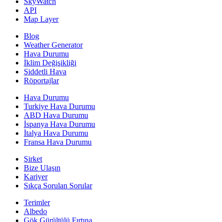
SkyWatch
API
Map Layer
Blog
Weather Generator
Hava Durumu
İklim Değişikliği
Şiddetli Hava
Röportajlar
Hava Durumu
Turkiye Hava Durumu
ABD Hava Durumu
İspanya Hava Durumu
İtalya Hava Durumu
Fransa Hava Durumu
Şirket
Bize Ulaşın
Kariyer
Sıkça Sorulan Sorular
Terimler
Albedo
Gök Gürültülü Fırtına