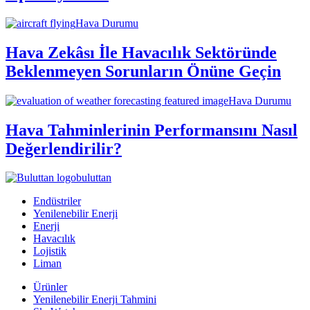
Hava Durumu
Hava Zekâsı İle Havacılık Sektöründe
Beklenmeyen Sorunların Önüne Geçin
Hava Durumu
Hava Tahminlerinin Performansını Nasıl
Değerlendirilir?
buluttan
Endüstriler
Yenilenebilir Enerji
Enerji
Havacılık
Lojistik
Liman
Ürünler
Yenilenebilir Enerji Tahmini