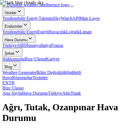
Ürünler
Yenilenebilir Enerji Tahmini
SkyWatch
API
Map Layer
Endüstriler
Yenilenebilir Enerji
Enerji
Havacılık
Lojistik
Liman
Hava Durumu
Türkiye
ABD
İspanya
İtalya
Fransa
Şirket
Hakkımızda
Bize Ulaşın
Kariyer
Blog
Weather Generator
İklim Değişikliği
Şiddetli
Hava
Röportajlar
Terimler
EN
TR
Bize Ulaşın
Ana Sayfa
Hava Durumu
Türkiye
Ağrı
Tutak
Ağrı, Tutak, Ozanpınar Hava
Durumu