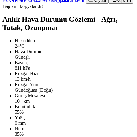
X
Facebook
WhatsApp
LinkedIn
Kaydet
Kopyala
Bağlantı kopyalandı!
Anlık Hava Durumu Gözlemi - Ağrı,
Tutak, Ozanpınar
Hissedilen
24°C
Hava Durumu
Güneşli
Basınç
811 hPa
Rüzgar Hızı
13 km/h
Rüzgar Yönü
Gündoğusu (Doğu)
Görüş Mesafesi
10+ km
Bulutluluk
55%
Yağış
0 mm
Nem
35%