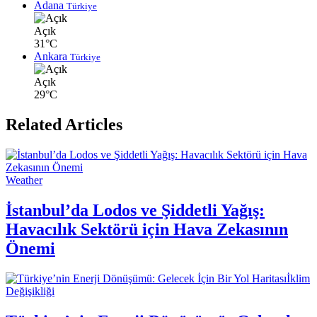
Adana
Türkiye
Açık
31°C
Ankara
Türkiye
Açık
29°C
Related Articles
Weather
İstanbul’da Lodos ve Şiddetli Yağış:
Havacılık Sektörü için Hava Zekasının
Önemi
İklim
Değişikliği