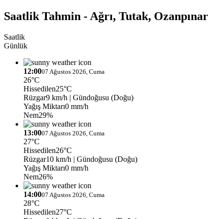
Saatlik Tahmin - Ağrı, Tutak, Ozanpınar
Saatlik
Günlük
12:00
07 Ağustos 2026, Cuma
26°C
Hissedilen
25°C
Rüzgar
9 km/h
| Gündoğusu (Doğu)
Yağış Miktarı
0 mm/h
Nem
29%
13:00
07 Ağustos 2026, Cuma
27°C
Hissedilen
26°C
Rüzgar
10 km/h
| Gündoğusu (Doğu)
Yağış Miktarı
0 mm/h
Nem
26%
14:00
07 Ağustos 2026, Cuma
28°C
Hissedilen
27°C