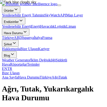
Ürünler
Yenilenebilir Enerji Tahmini
SkyWatch
API
Map Layer
Endüstriler
Yenilenebilir Enerji
Enerji
Havacılık
Lojistik
Liman
Hava Durumu
Türkiye
ABD
İspanya
İtalya
Fransa
Şirket
Hakkımızda
Bize Ulaşın
Kariyer
Blog
Weather Generator
İklim Değişikliği
Şiddetli
Hava
Röportajlar
Terimler
EN
TR
Bize Ulaşın
Ana Sayfa
Hava Durumu
Türkiye
Ağrı
Tutak
Ağrı, Tutak, Yukarıkargalık
Hava Durumu