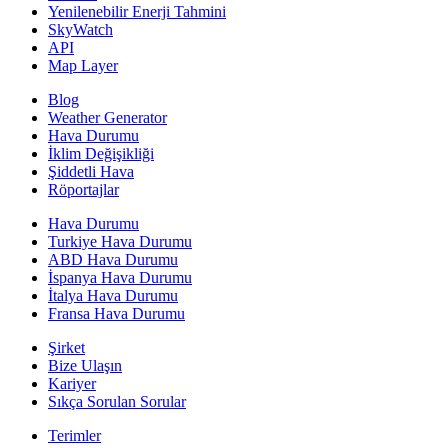
Yenilenebilir Enerji Tahmini
SkyWatch
API
Map Layer
Blog
Weather Generator
Hava Durumu
İklim Değişikliği
Şiddetli Hava
Röportajlar
Hava Durumu
Turkiye Hava Durumu
ABD Hava Durumu
İspanya Hava Durumu
İtalya Hava Durumu
Fransa Hava Durumu
Şirket
Bize Ulaşın
Kariyer
Sıkça Sorulan Sorular
Terimler