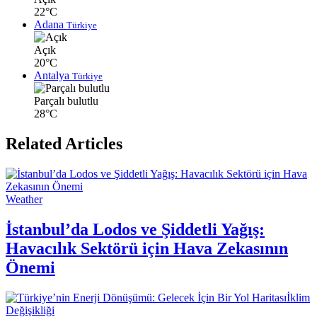
22°C
Adana
Türkiye
Açık
20°C
Antalya
Türkiye
Parçalı bulutlu
28°C
Related Articles
Weather
İstanbul’da Lodos ve Şiddetli Yağış:
Havacılık Sektörü için Hava Zekasının
Önemi
İklim
Değişikliği