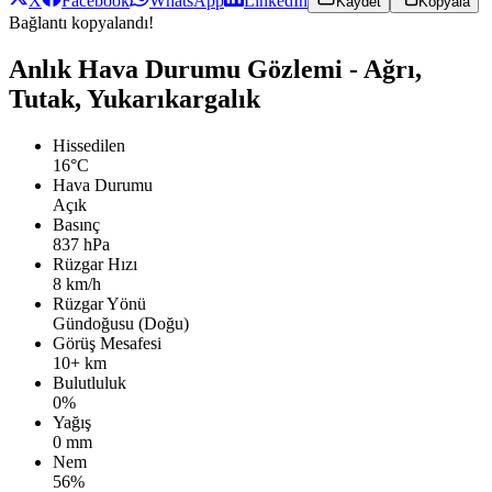
X
Facebook
WhatsApp
LinkedIn
Kaydet
Kopyala
Bağlantı kopyalandı!
Anlık Hava Durumu Gözlemi - Ağrı,
Tutak, Yukarıkargalık
Hissedilen
16°C
Hava Durumu
Açık
Basınç
837 hPa
Rüzgar Hızı
8 km/h
Rüzgar Yönü
Gündoğusu (Doğu)
Görüş Mesafesi
10+ km
Bulutluluk
0%
Yağış
0 mm
Nem
56%