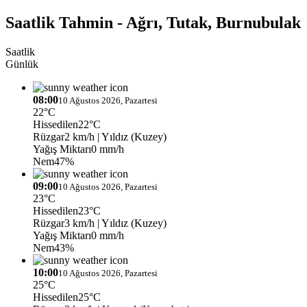
Saatlik Tahmin - Ağrı, Tutak, Burnubulak
Saatlik
Günlük
08:00
10 Ağustos 2026, Pazartesi
22°C
Hissedilen
22°C
Rüzgar
2 km/h
| Yıldız (Kuzey)
Yağış Miktarı
0 mm/h
Nem
47%
09:00
10 Ağustos 2026, Pazartesi
23°C
Hissedilen
23°C
Rüzgar
3 km/h
| Yıldız (Kuzey)
Yağış Miktarı
0 mm/h
Nem
43%
10:00
10 Ağustos 2026, Pazartesi
25°C
Hissedilen
25°C