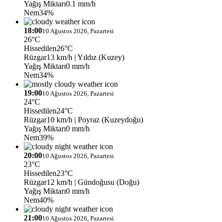
Yağış Miktarı
0.1 mm/h
Nem
34%
18:00
10 Ağustos 2026, Pazartesi
26°C
Hissedilen
26°C
Rüzgar
13 km/h
| Yıldız (Kuzey)
Yağış Miktarı
0 mm/h
Nem
34%
19:00
10 Ağustos 2026, Pazartesi
24°C
Hissedilen
24°C
Rüzgar
10 km/h
| Poyraz (Kuzeydoğu)
Yağış Miktarı
0 mm/h
Nem
39%
20:00
10 Ağustos 2026, Pazartesi
23°C
Hissedilen
23°C
Rüzgar
12 km/h
| Gündoğusu (Doğu)
Yağış Miktarı
0 mm/h
Nem
40%
21:00
10 Ağustos 2026, Pazartesi