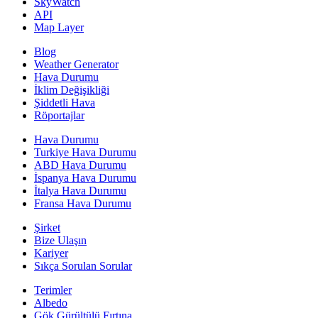
SkyWatch
API
Map Layer
Blog
Weather Generator
Hava Durumu
İklim Değişikliği
Şiddetli Hava
Röportajlar
Hava Durumu
Turkiye Hava Durumu
ABD Hava Durumu
İspanya Hava Durumu
İtalya Hava Durumu
Fransa Hava Durumu
Şirket
Bize Ulaşın
Kariyer
Sıkça Sorulan Sorular
Terimler
Albedo
Gök Gürültülü Fırtına