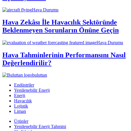
Hava Durumu
Hava Zekâsı İle Havacılık Sektöründe
Beklenmeyen Sorunların Önüne Geçin
Hava Durumu
Hava Tahminlerinin Performansını Nasıl
Değerlendirilir?
buluttan
Endüstriler
Yenilenebilir Enerji
Enerji
Havacılık
Lojistik
Liman
Ürünler
Yenilenebilir Enerji Tahmini