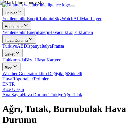
Ürünler
Yenilenebilir Enerji Tahmini
SkyWatch
API
Map Layer
Endüstriler
Yenilenebilir Enerji
Enerji
Havacılık
Lojistik
Liman
Hava Durumu
Türkiye
ABD
İspanya
İtalya
Fransa
Şirket
Hakkımızda
Bize Ulaşın
Kariyer
Blog
Weather Generator
İklim Değişikliği
Şiddetli
Hava
Röportajlar
Terimler
EN
TR
Bize Ulaşın
Ana Sayfa
Hava Durumu
Türkiye
Ağrı
Tutak
Ağrı, Tutak, Burnubulak Hava
Durumu