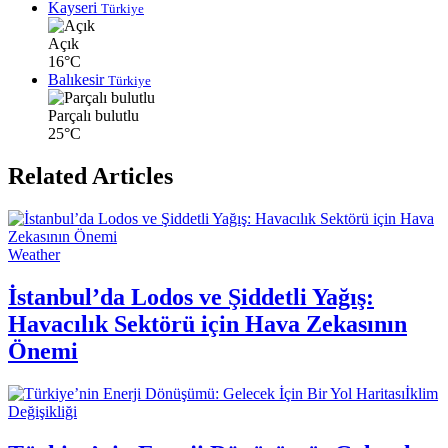
Kayseri
Türkiye
Açık
16°C
Balıkesir
Türkiye
Parçalı bulutlu
25°C
Related Articles
Weather
İstanbul’da Lodos ve Şiddetli Yağış:
Havacılık Sektörü için Hava Zekasının
Önemi
İklim
Değişikliği