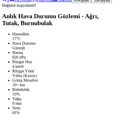
X
Facebook
WhatsApp
LinkedIn
Kaydet
Kopyala
Bağlantı kopyalandı!
Anlık Hava Durumu Gözlemi - Ağrı,
Tutak, Burnubulak
Hissedilen
17°C
Hava Durumu
Güneşli
Basınç
826 hPa
Rüzgar Hızı
4 km/h
Rüzgar Yönü
Yıldız (Kuzey)
Görüş Mesafesi
10+ km
Bulutluluk
33%
Yağış
0 mm
Nem
61%