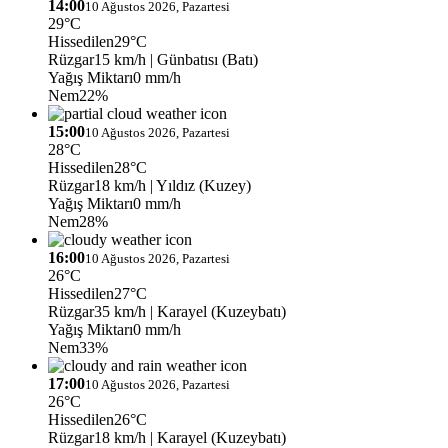
14:00
10 Ağustos 2026, Pazartesi
29°C
Hissedilen
29°C
Rüzgar
15 km/h
| Günbatısı (Batı)
Yağış Miktarı
0 mm/h
Nem
22%
15:00
10 Ağustos 2026, Pazartesi
28°C
Hissedilen
28°C
Rüzgar
18 km/h
| Yıldız (Kuzey)
Yağış Miktarı
0 mm/h
Nem
28%
16:00
10 Ağustos 2026, Pazartesi
26°C
Hissedilen
27°C
Rüzgar
35 km/h
| Karayel (Kuzeybatı)
Yağış Miktarı
0 mm/h
Nem
33%
17:00
10 Ağustos 2026, Pazartesi
26°C
Hissedilen
26°C
Rüzgar
18 km/h
| Karayel (Kuzeybatı)